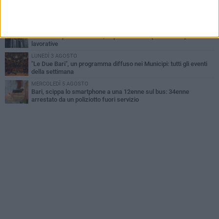
VENERDÌ 7 AGOSTO
A S.Spirito il festival del parcheggio selvaggio sul lungomare
Cristoforo Colombo
GIOVEDÌ 6 AGOSTO
Città Metropolitana di Bari, riaperti i termini per diverse posizioni
lavorative
LUNEDÌ 3 AGOSTO
"Le Due Bari", un programma diffuso nei Municipi: tutti gli eventi
della settimana
MERCOLEDÌ 5 AGOSTO
Bari, scippa lo smartphone a una 12enne sul bus: 34enne
arrestato da un poliziotto fuori servizio