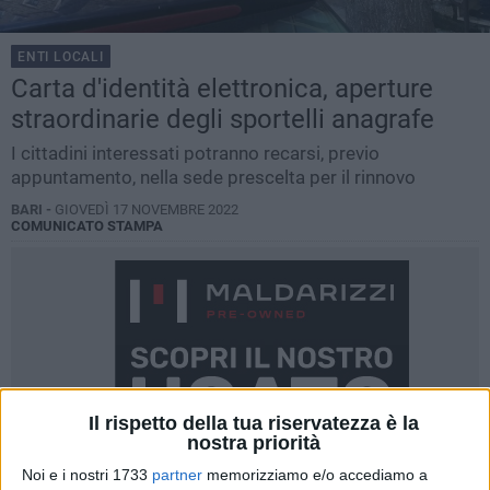
ENTI LOCALI
Carta d'identità elettronica, aperture
straordinarie degli sportelli anagrafe
I cittadini interessati potranno recarsi, previo
appuntamento, nella sede prescelta per il rinnovo
BARI -
GIOVEDÌ 17 NOVEMBRE 2022
COMUNICATO STAMPA
Il rispetto della tua riservatezza è la
nostra priorità
Noi e i nostri 1733
partner
memorizziamo e/o accediamo a