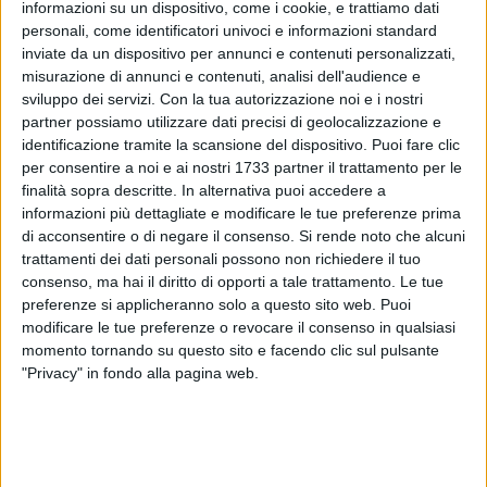
informazioni su un dispositivo, come i cookie, e trattiamo dati
personali, come identificatori univoci e informazioni standard
inviate da un dispositivo per annunci e contenuti personalizzati,
misurazione di annunci e contenuti, analisi dell'audience e
1
sviluppo dei servizi.
Con la tua autorizzazione noi e i nostri
partner possiamo utilizzare dati precisi di geolocalizzazione e
identificazione tramite la scansione del dispositivo. Puoi fare clic
per consentire a noi e ai nostri 1733 partner il trattamento per le
La ripartizione Servizi demografici, elettorali e statistici rende
finalità sopra descritte. In alternativa puoi accedere a
noto che, nell'ottica di agevolare i numerosi cittadini che, in
informazioni più dettagliate e modificare le tue preferenze prima
prossimità del periodo natalizio, hanno necessità di
di acconsentire o di negare il consenso.
Si rende noto che alcuni
rinnovare il proprio documento, fino alla fine di novembre e
trattamenti dei dati personali possono non richiedere il tuo
nel mese di dicembre saranno aperti, in via straordinaria, gli
consenso, ma hai il diritto di opporti a tale trattamento. Le tue
sportelli anagrafici presso gli uffici demografici della sede
preferenze si applicheranno solo a questo sito web. Puoi
modificare le tue preferenze o revocare il consenso in qualsiasi
centrale in largo Fraccacreta e presso le varie delegazioni
momento tornando su questo sito e facendo clic sul pulsante
dislocate sul territorio comunale.
"Privacy" in fondo alla pagina web.
Pertanto, i cittadini interessati potranno recarsi, previo
appuntamento, nella sede prescelta per il rinnovo del proprio
documento di identità.