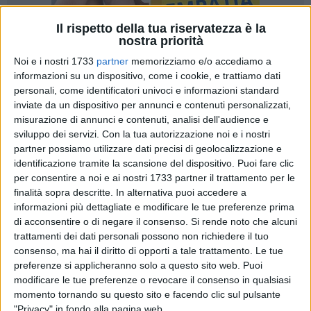
Il rispetto della tua riservatezza è la
nostra priorità
Noi e i nostri 1733
partner
memorizziamo e/o accediamo a
informazioni su un dispositivo, come i cookie, e trattiamo dati
personali, come identificatori univoci e informazioni standard
inviate da un dispositivo per annunci e contenuti personalizzati,
misurazione di annunci e contenuti, analisi dell'audience e
È in pubblicazione la determina dirigenziale propedeutica
sviluppo dei servizi.
Con la tua autorizzazione noi e i nostri
alla pubblicazione della gara per l'affidamento del servizio di
partner possiamo utilizzare dati precisi di geolocalizzazione e
identificazione tramite la scansione del dispositivo. Puoi fare clic
gestione dello stadio San Nicola.
per consentire a noi e ai nostri 1733 partner il trattamento per le
Come noto, infatti, il prossimo 31 maggio scadrà l'attuale
finalità sopra descritte. In alternativa puoi accedere a
concessione relativa alla gestione dell'impianto sportivo
informazioni più dettagliate e modificare le tue preferenze prima
comunale, motivo per cui si è reso necessario attivare la
di acconsentire o di negare il consenso.
Si rende noto che alcuni
nuova procedura, come deliberato dal Consiglio comunale
trattamenti dei dati personali possono non richiedere il tuo
(delibera n. 17 dello scorso 26 marzo), che sarà pubblicata
consenso, ma hai il diritto di opporti a tale trattamento. Le tue
nelle prossime ore.
preferenze si applicheranno solo a questo sito web. Puoi
modificare le tue preferenze o revocare il consenso in qualsiasi
momento tornando su questo sito e facendo clic sul pulsante
La gara si svolgerà tramite procedura aperta (ai sensi
"Privacy" in fondo alla pagina web.