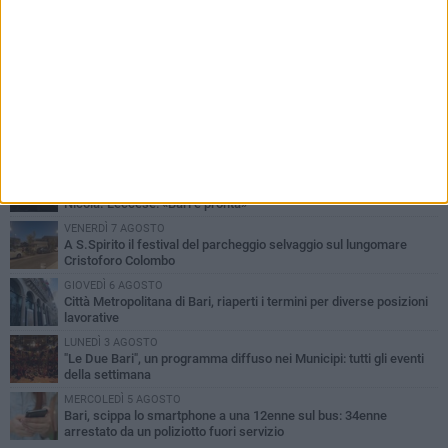
PIÙ LETTI QUESTA SETTIMANA
LUNEDÌ 3 AGOSTO
Continua la stagione dei mercati serali a Bari: il calendario di
agosto
LUNEDÌ 3 AGOSTO
UEFA Euro 2032, formalizzata la disponibilità dello Stadio San
Nicola. Leccese: «Bari è pronta»
VENERDÌ 7 AGOSTO
A S.Spirito il festival del parcheggio selvaggio sul lungomare
Cristoforo Colombo
GIOVEDÌ 6 AGOSTO
Città Metropolitana di Bari, riaperti i termini per diverse posizioni
lavorative
LUNEDÌ 3 AGOSTO
"Le Due Bari", un programma diffuso nei Municipi: tutti gli eventi
della settimana
MERCOLEDÌ 5 AGOSTO
Bari, scippa lo smartphone a una 12enne sul bus: 34enne
arrestato da un poliziotto fuori servizio