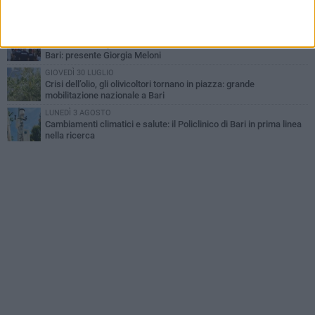
"Le Due Bari", un programma diffuso nei Municipi: tutti gli eventi
della settimana
VENERDÌ 31 LUGLIO
Al via l'89ª Campionaria Internazionale della Fiera del Levante di
Bari: presente Giorgia Meloni
GIOVEDÌ 30 LUGLIO
Crisi dell’olio, gli olivicoltori tornano in piazza: grande
mobilitazione nazionale a Bari
LUNEDÌ 3 AGOSTO
Cambiamenti climatici e salute: il Policlinico di Bari in prima linea
nella ricerca