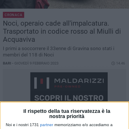
CRONACA
Noci, operaio cade all'impalcatura.
Trasportato in codice rosso al Miulli di
Acquaviva
I primi a soccorrere il 33enne di Gravina sono stati i
membri del 118 di Noci
BARI -
GIOVEDÌ 9 FEBBRAIO 2023
14.46
Il rispetto della tua riservatezza è la
nostra priorità
Noi e i nostri 1731
partner
memorizziamo e/o accediamo a