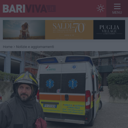
MENU
Home
Notizie e aggiornamenti