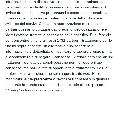
informazioni su un dispositivo, come i cookie, e trattiamo dati
personali, come identificatori univoci e informazioni standard
inviate da un dispositivo per annunci e contenuti personalizzati,
misurazione di annunci e contenuti, analisi dell'audience e
sviluppo dei servizi.
Con la tua autorizzazione noi e i nostri
4
partner possiamo utilizzare dati precisi di geolocalizzazione e
identificazione tramite la scansione del dispositivo. Puoi fare clic
per consentire a noi e ai nostri 1731 partner il trattamento per le
Oggi, intorno alle ore
12.55
in un cantiere edile in
finalità sopra descritte. In alternativa puoi accedere a
informazioni più dettagliate e modificare le tue preferenze prima
condominio
via Kennedy
a
Noci,
un operaio è caduto
di acconsentire o di negare il consenso.
Si rende noto che alcuni
rovinosamente dall' impalcatura, fermandosi al piano
trattamenti dei dati personali possono non richiedere il tuo
sottostante.
consenso, ma hai il diritto di opporti a tale trattamento. Le tue
preferenze si applicheranno solo a questo sito web. Puoi
I primi a soccorrere il
33enne gravinese
sono stati i membri
modificare le tue preferenze o revocare il consenso in qualsiasi
dell'equipaggio MIKE del 118 della postazione di Noci, che
momento tornando su questo sito e facendo clic sul pulsante
hanno stabilizzato l'operaio. Poi, con l'aiuto dei vigili del
"Privacy" in fondo alla pagina web.
fuoco di Putignano del turno A, l'uomo è stato portato
nell'androne per essere trasportato in ospedale. ll ferito è
stato ospedalizzato al
Miulli di Acquaviva delle Fonti
in
codice Rosso
con l'ambulanza.