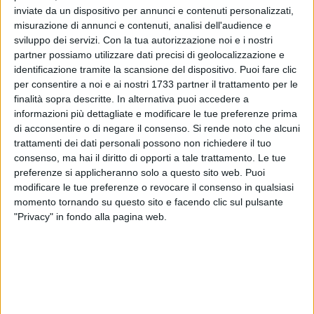
antiviolenza del Comune di Bari, alla cooperativa
inviate da un dispositivo per annunci e contenuti personalizzati,
Medihospes e alla rete dei Centri Anti Violenza Sanfra, si
misurazione di annunci e contenuti, analisi dell'audience e
tornerà a danzare nelle piazze sulle note di "Break the Chain",
sviluppo dei servizi.
Con la tua autorizzazione noi e i nostri
manifestando contro la violenza su quelle donne e quelle
partner possiamo utilizzare dati precisi di geolocalizzazione e
bambine che ogni giorno vedono negati i loro diritti.
identificazione tramite la scansione del dispositivo. Puoi fare clic
per consentire a noi e ai nostri 1733 partner il trattamento per le
finalità sopra descritte. In alternativa puoi accedere a
informazioni più dettagliate e modificare le tue preferenze prima
di acconsentire o di negare il consenso.
Si rende noto che alcuni
trattamenti dei dati personali possono non richiedere il tuo
consenso, ma hai il diritto di opporti a tale trattamento. Le tue
preferenze si applicheranno solo a questo sito web. Puoi
modificare le tue preferenze o revocare il consenso in qualsiasi
momento tornando su questo sito e facendo clic sul pulsante
"Privacy" in fondo alla pagina web.