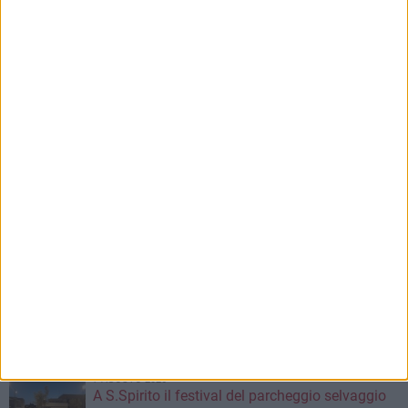
7 AGOSTO 2026
35^ anniversario dell’arrivo della Vlora nel
porto di Bari: il programma degli appuntamenti
7 AGOSTO 2026
Il portiere De Lucci lascia il Bari
7 AGOSTO 2026
Sabato 8 agosto amichevole tra Bari e Gravina
7 AGOSTO 2026
Leccese: "Guardiamo oltre il cantiere, stiamo
costruendo la via Manzoni di domani"
7 AGOSTO 2026
A S.Spirito il festival del parcheggio selvaggio