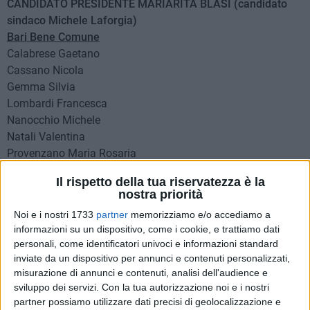
CANDIDATO PRESIDENTE MARIARITA BLASI (candidato
sindaco Michele Laforgia)
Bari Bene Comune
Calabrese Gaetano
Cassano Nicola
Gemma Silvia
Lombardi Francesca
Nanocchio Michele
Natali Valentina
Provenzano Maria Rosaria
Salomone Elena
Il rispetto della tua riservatezza è la
nostra priorità
Movimento 5 Stelle
Noi e i nostri 1733
partner
memorizziamo e/o accediamo a
Antonio Carelli
informazioni su un dispositivo, come i cookie, e trattiamo dati
Viviana D'Addosio
personali, come identificatori univoci e informazioni standard
Federico Dammacco
inviate da un dispositivo per annunci e contenuti personalizzati,
Carmine Esposito
misurazione di annunci e contenuti, analisi dell'audience e
Rosaria Lorusso
sviluppo dei servizi.
Con la tua autorizzazione noi e i nostri
Daniela Mele
partner possiamo utilizzare dati precisi di geolocalizzazione e