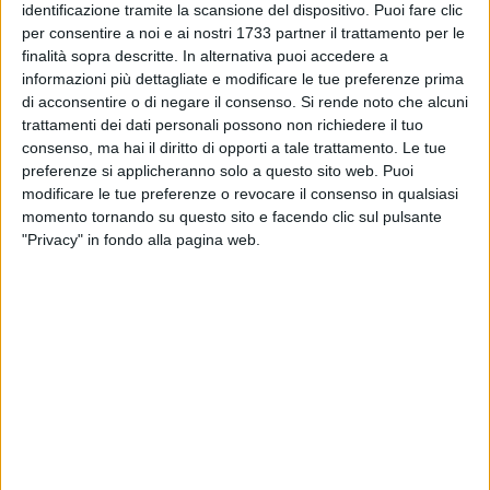
identificazione tramite la scansione del dispositivo. Puoi fare clic
Giuseppe Mariano Moretti detto "Ninì"
per consentire a noi e ai nostri 1733 partner il trattamento per le
Mario Scoppio
finalità sopra descritte. In alternativa puoi accedere a
informazioni più dettagliate e modificare le tue preferenze prima
Bari Città D'Europa
di acconsentire o di negare il consenso.
Si rende noto che alcuni
Lacalendola Isabella
trattamenti dei dati personali possono non richiedere il tuo
Manzari Debora
consenso, ma hai il diritto di opporti a tale trattamento. Le tue
Milella Valeria Mina
preferenze si applicheranno solo a questo sito web. Puoi
modificare le tue preferenze o revocare il consenso in qualsiasi
Qerreti Devid
momento tornando su questo sito e facendo clic sul pulsante
Schirone Caterina
"Privacy" in fondo alla pagina web.
Tarsia Antonella
Viterbo Domenico
Zagaria Leonardo
Laforgia Sindaco
Botta Angela
Buonsante Michele
Caiola Anna Rita
Corriero Sergio
Curci Rossana