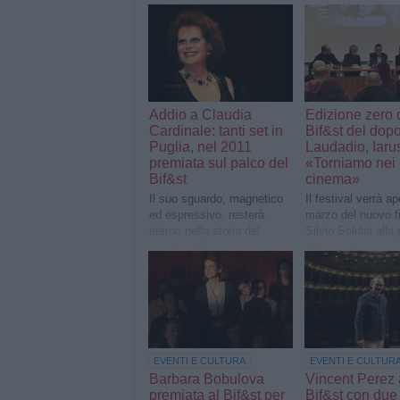
Addio a Claudia
Edizione zero 
Cardinale: tanti set in
Bif&st del dop
Puglia, nel 2011
Laudadio, Iarus
premiata sul palco del
«Torniamo nei
Bif&st
cinema»
Il suo sguardo, magnetico
Il festival verrà ap
ed espressivo, resterà
marzo del nuovo fi
eterno nella storia del
Silvio Soldini alla
cinema italiano
del regista
EVENTI E CULTURA
EVENTI E CULTUR
Barbara Bobulova
Vincent Perez 
premiata al Bif&st per
Bif&st con due 