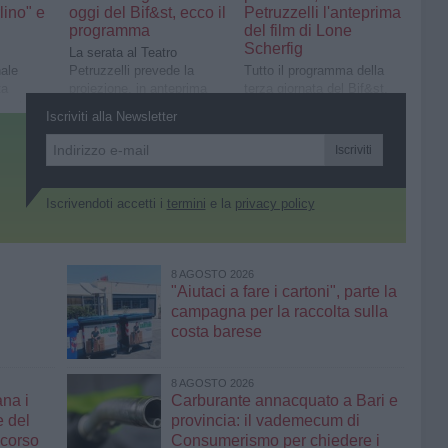
lino" e
oggi del Bif&st, ecco il
Petruzzelli l'anteprima
programma
del film di Lone
Scherfig
La serata al Teatro
nale
Petruzzelli prevede la
Tutto il programma della
ta
proiezione, in anteprima
terza giornata del Bif&st.
terclass
internazionale, del film
La giornata si apre con
Iscriviti alla Newsletter
li
Another End
"Lubo" e la masterclass
con il regista
Iscriviti
Iscrivendoti accetti i
termini
e la
privacy policy
8 AGOSTO 2026
"Aiutaci a fare i cartoni", parte la
campagna per la raccolta sulla
costa barese
8 AGOSTO 2026
ana i
Carburante annacquato a Bari e
e del
provincia: il vademecum di
 corso
Consumerismo per chiedere i