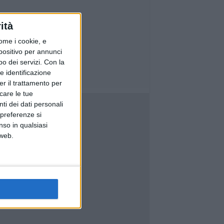
ità
ome i cookie, e
spositivo per annunci
o dei servizi.
Con la
e identificazione
er il trattamento per
icare le tue
ti dei dati personali
 preferenze si
nso in qualsiasi
 web.