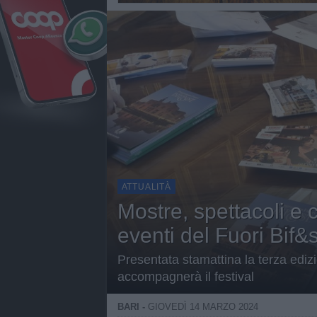
ATTUALITÀ
Mostre, spettacoli e
eventi del Fuori Bif&s
Presentata stamattina la terza ediz
accompagnerà il festival
BARI -
GIOVEDÌ 14 MARZO 2024