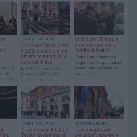
del
Si chiude il Bif&st, e
EVENTI E CULTURA
o
Laudadio annuncia
Call FuoriBif&st: entro
si:
l'addio al festival
il 16/2 le adesioni per
attività commerciali e
"Sono stato chiamato a
culturali di Bari
dirigere un altro prestigioso
erto il 22
evento internazionale da
la XVI edizione del Bari
lm di
me ideato"
International Film&Tv
 presenza
Festival, affidato
quest’anno alla direzione
artistica di Oscar Iarussi, in
programma dal 22 al 29
marzo prossimi
A
EVENTI E CULTURA
EVENTI E CULTURA
al
Si apre con il tributo a
"La contadora de
film:
Taviani la giornata di
peliculas", stasera al