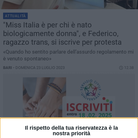
ATTUALITÀ
"Miss Italia è per chi è nato
biologicamente donna", e Federico,
ragazzo trans, si iscrive per protesta
«Quando ho sentito parlare dell’assurdo regolamento mi
è venuto spontaneo»
BARI -
DOMENICA 23 LUGLIO 2023
12.38
Il rispetto della tua riservatezza è la
nostra priorità