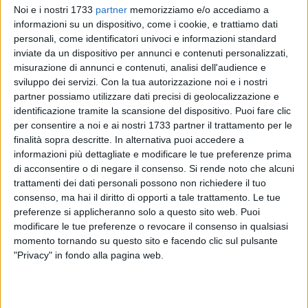
Noi e i nostri 1733
partner
memorizziamo e/o accediamo a
informazioni su un dispositivo, come i cookie, e trattiamo dati
personali, come identificatori univoci e informazioni standard
inviate da un dispositivo per annunci e contenuti personalizzati,
9
misurazione di annunci e contenuti, analisi dell'audience e
sviluppo dei servizi.
Con la tua autorizzazione noi e i nostri
partner possiamo utilizzare dati precisi di geolocalizzazione e
identificazione tramite la scansione del dispositivo. Puoi fare clic
«Miss Italia è per chi è nato biologicamente donna» e un
per consentire a noi e ai nostri 1733 partner il trattamento per le
ragazzo trans si iscrive al concorso.
finalità sopra descritte. In alternativa puoi accedere a
Patrizia Mirigliani, storica patron del concorso che ogni anno
informazioni più dettagliate e modificare le tue preferenze prima
incoronerebbe "la più bella d'Italia" dal 1946, nei giorni scorsi
di acconsentire o di negare il consenso.
Si rende noto che alcuni
trattamenti dei dati personali possono non richiedere il tuo
ha fatto sapere che le donne trans non sono le benvenute
consenso, ma hai il diritto di opporti a tale trattamento. Le tue
perché il concorso è riservato a chi sia nato biologicamente
preferenze si applicheranno solo a questo sito web. Puoi
donna.
modificare le tue preferenze o revocare il consenso in qualsiasi
Così il colpo di genio di Federico Barbarossa, un ragazzo
momento tornando su questo sito e facendo clic sul pulsante
trans attivista dell'associazione Mixed lgbtqia+ di Bari il
"Privacy" in fondo alla pagina web.
quale provocatoriamente ha deciso (riuscendoci) di iscriversi
al concorso. Barbarossa dichiara: «Quando ho sentito
parlare dell'assurdo regolamento mi è venuto spontaneo.