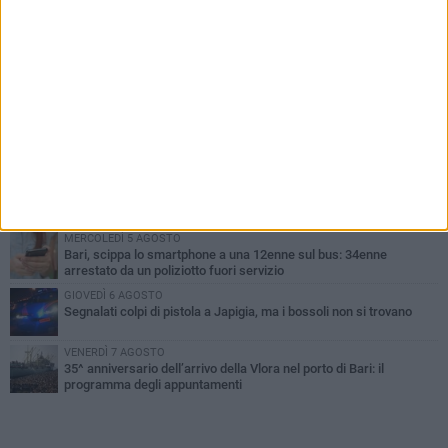
PIÙ LETTI QUESTA SETTIMANA
GIOVEDÌ 6 AGOSTO
Città Metropolitana di Bari, riaperti i termini per diverse posizioni
lavorative
VENERDÌ 7 AGOSTO
A S.Spirito il festival del parcheggio selvaggio sul lungomare
Cristoforo Colombo
MERCOLEDÌ 5 AGOSTO
Mafia e sale giochi a Bari, il Riesame conferma il carcere per 7
arrestati
MERCOLEDÌ 5 AGOSTO
Bari, scippa lo smartphone a una 12enne sul bus: 34enne
arrestato da un poliziotto fuori servizio
GIOVEDÌ 6 AGOSTO
Segnalati colpi di pistola a Japigia, ma i bossoli non si trovano
VENERDÌ 7 AGOSTO
35^ anniversario dell’arrivo della Vlora nel porto di Bari: il
programma degli appuntamenti