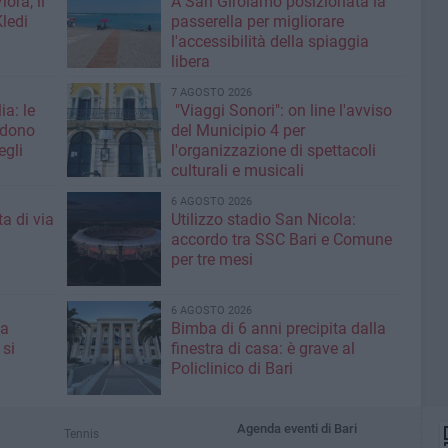
ora, il
A San Girolamo posizionata la
Kledi
passerella per migliorare
l'accessibilità della spiaggia
libera
7 AGOSTO 2026
ia: le
"Viaggi Sonori": on line l'avviso
edono
del Municipio 4 per
egli
l'organizzazione di spettacoli
culturali e musicali
6 AGOSTO 2026
a di via
Utilizzo stadio San Nicola:
accordo tra SSC Bari e Comune
per tre mesi
6 AGOSTO 2026
 a
Bimba di 6 anni precipita dalla
 si
finestra di casa: è grave al
Policlinico di Bari
Agenda eventi di Bari
Tennis