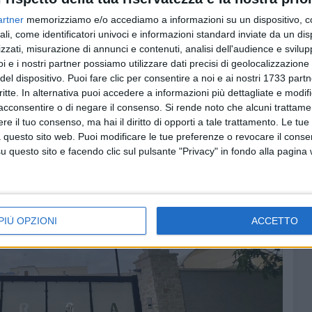
uppo Metropolis una crescita esponenziale senza mai
artner
memorizziamo e/o accediamo a informazioni su un dispositivo, c
ali, come identificatori univoci e informazioni standard inviate da un di
zzati, misurazione di annunci e contenuti, analisi dell'audience e svilupp
mbini e degli anziani è un popolo in declino"
i e i nostri partner possiamo utilizzare dati precisi di geolocalizzazione 
ce della mission nei progetti di aiuto del gruppo
del dispositivo. Puoi fare clic per consentire a noi e ai nostri 1733 partn
critte. In alternativa puoi accedere a informazioni più dettagliate e modif
acconsentire o di negare il consenso.
Si rende noto che alcuni trattamen
e il tuo consenso, ma hai il diritto di opporti a tale trattamento. Le tue
 questo sito web. Puoi modificare le tue preferenze o revocare il conse
questo sito e facendo clic sul pulsante "Privacy" in fondo alla pagina
PIÙ OPZIONI
ACCETTO