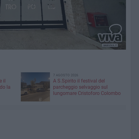
7 AGOSTO 2026
 il
A S.Spirito il festival del
do la
parcheggio selvaggio sul
lungomare Cristoforo Colombo