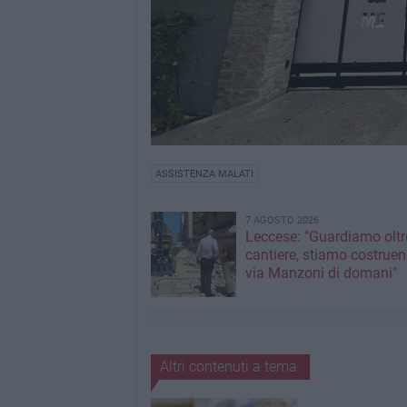
ASSISTENZA MALATI
7 AGOSTO 2026
Leccese: "Guardiamo oltre
cantiere, stiamo costruen
via Manzoni di domani"
Altri contenuti a tema