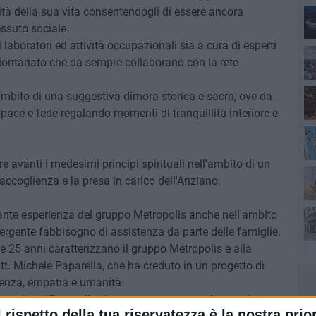
ità della sua vita consentendogli di essere ancora
essuto sociale.
aboratori ed attività occupazionali sia a cura di esperti
Lec
olontariato che da sempre collaborano con la rete
ambito di una suggestiva dimora storica e sacra, ove da
 pace e fede regalando momenti di tranquillità interiore e
re avanti i medesimi principi spirituali nell'ambito di un
ri
'accoglienza e la presa in carico dell'Anziano.
fuo
lante esperienza del gruppo Metropolis anche nell'ambito
mergente fabbisogno di assistenza da parte delle famiglie.
tre 25 anni caratterizzano il gruppo Metropolis e alla
ott. Michele Paparella, che ha creduto in un progetto di
enza, empatia e umanità.
dente Luigi Paparella che con perseveranza ha continuato
l rispetto della tua riservatezza è la nostra prior