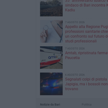
35° anniversario sbarco Vl
sindaco di Bari incontra 
Kadiu
7 AGOSTO 2026
Appello alla Regione Pugl
professioni sanitarie chi
un confronto sul futuro d
studi professionali
7 AGOSTO 2026
Amtab, ripristinata fermat
Peucetia
6 AGOSTO 2026
Segnalati colpi di pistola
Japigia, ma i bossoli non
trovano
Notizie da Bari
Politica