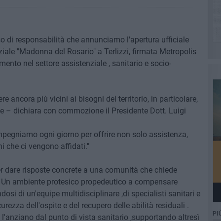
di responsabilità che annunciamo l'apertura ufficiale
iale "Madonna del Rosario" a Terlizzi, firmata Metropolis
mento nel settore assistenziale , sanitario e socio-
 ancora più vicini ai bisogni del territorio, in particolare,
glie – dichiara con commozione il Presidente Dott. Luigi
 impegniamo ogni giorno per offrire non solo assistenza,
i che ci vengono affidati."
 dare risposte concrete a una comunità che chiede
tà. Un ambiente protesico propedeutico a compensare
dosi di un'equipe multidisciplinare ,di specialisti sanitari e
curezza dell'ospite e del recupero delle abilità residuali .
PI
e l'anziano dal punto di vista sanitario ,supportando altresì