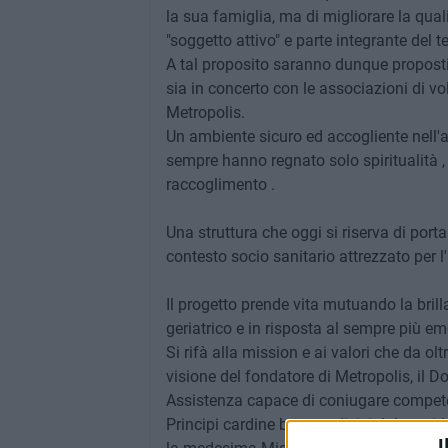
la sua famiglia, ma di migliorare la qual
"soggetto attivo" e parte integrante del t
A tal proposito saranno dunque proposti l
sia in concerto con le associazioni di v
Metropolis.
Un ambiente sicuro ed accogliente nell'
sempre hanno regnato solo spiritualità ,
raccoglimento .
Una struttura che oggi si riserva di porta
contesto socio sanitario attrezzato per l
Il progetto prende vita mutuando la bril
geriatrico e in risposta al sempre più e
Si rifà alla mission e ai valori che da ol
visione del fondatore di Metropolis, il D
Assistenza capace di coniugare compet
Principi cardine ben condivisi dal presi
I