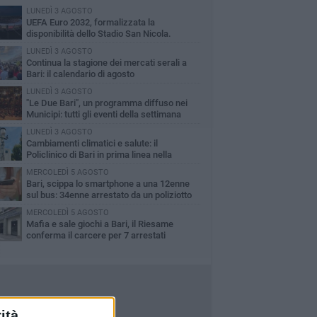
LUNEDÌ 3 AGOSTO
UEFA Euro 2032, formalizzata la
disponibilità dello Stadio San Nicola.
cese: «Bari è pronta»
LUNEDÌ 3 AGOSTO
Continua la stagione dei mercati serali a
Bari: il calendario di agosto
LUNEDÌ 3 AGOSTO
"Le Due Bari", un programma diffuso nei
Municipi: tutti gli eventi della settimana
LUNEDÌ 3 AGOSTO
Cambiamenti climatici e salute: il
Policlinico di Bari in prima linea nella
cerca
MERCOLEDÌ 5 AGOSTO
Bari, scippa lo smartphone a una 12enne
sul bus: 34enne arrestato da un poliziotto
ri servizio
MERCOLEDÌ 5 AGOSTO
Mafia e sale giochi a Bari, il Riesame
conferma il carcere per 7 arrestati
ità