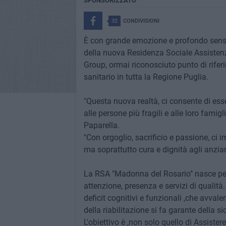
SPONSORIZZATO
32
CONDIVISIONI
È con grande emozione e profondo senso 
della nuova Residenza Sociale Assistenz
Group, ormai riconosciuto punto di riferi
sanitario in tutta la Regione Puglia.
"Questa nuova realtà, ci consente di essere
alle persone più fragili e alle loro fami
Paparella.
"Con orgoglio, sacrificio e passione, ci
ma soprattutto cura e dignità agli anzian
La RSA "Madonna del Rosario" nasce per
attenzione, presenza e servizi di quali
deficit cognitivi e funzionali ,che avvalen
della riabilitazione si fa garante della si
L'obiettivo è ,non solo quello di Assister