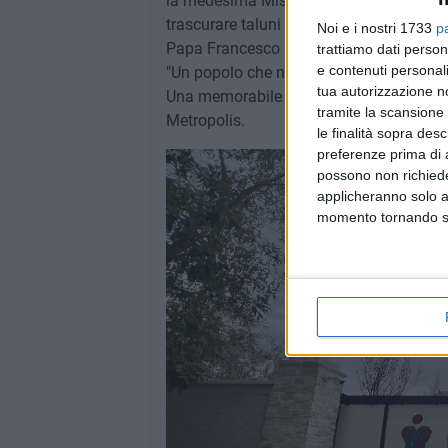
la medesima Mission consentendo al gr
trascurare taluni principi.
Noi e i nostri 1733
p
Papa Francesco avrebbe detto:
trattiamo dati person
e contenuti personali
"Un popolo che non si prende cura dei ba
tua autorizzazione no
Una memorabile citazione fonte ispiratri
tramite la scansione 
Metropolis.
le finalità sopra des
preferenze prima di 
possono non richieder
applicheranno solo a
momento tornando su 