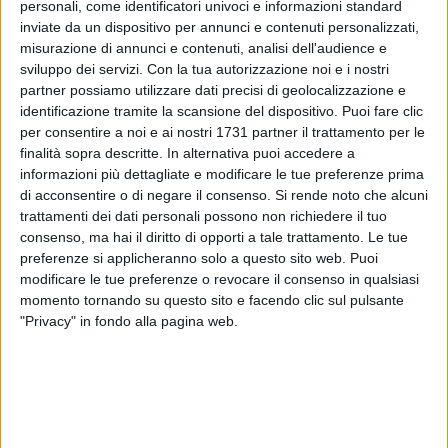
personali, come identificatori univoci e informazioni standard
inviate da un dispositivo per annunci e contenuti personalizzati,
misurazione di annunci e contenuti, analisi dell'audience e
sviluppo dei servizi.
Con la tua autorizzazione noi e i nostri
partner possiamo utilizzare dati precisi di geolocalizzazione e
identificazione tramite la scansione del dispositivo. Puoi fare clic
2
per consentire a noi e ai nostri 1731 partner il trattamento per le
Si avvia alla conclusione la prima edizione della Maldarizzi
finalità sopra descritte. In alternativa puoi accedere a
Academy per Operatori di Carrozzeria, un percorso formativo
informazioni più dettagliate e modificare le tue preferenze prima
di acconsentire o di negare il consenso.
Si rende noto che alcuni
pensato per offrire competenze tecniche reali e
trattamenti dei dati personali possono non richiedere il tuo
immediatamente spendibili nel mondo dell'autoriparazione.
consenso, ma hai il diritto di opporti a tale trattamento. Le tue
Il progetto nasce da un'esigenza concreta e condivisa:
preferenze si applicheranno solo a questo sito web. Puoi
formare figure professionali qualificate da inserire nei reparti
modificare le tue preferenze o revocare il consenso in qualsiasi
produttivi delle carrozzerie partner.
momento tornando su questo sito e facendo clic sul pulsante
"Privacy" in fondo alla pagina web.
Dopo settimane di attività pratiche, sessioni laboratoriali e
lezioni tecniche erogate da Maldarizzi Automotive insieme
agli esperti di BASF, Magneti Marelli e delle officine partner
del territorio, i 9 partecipanti stanno per concludere la fase
formativa. A sancire il passaggio dalla formazione al lavoro