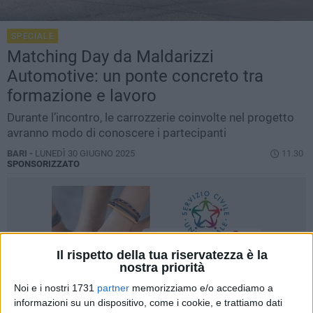
SPECIALE
Matching Day da Maldarizzi
Automotive: un ponte concreto tra
formazione e lavoro
Durante l’incontro, le carrozzerie coinvolte nel progetto
avranno modo di conoscere i partecipanti
BARI -
LUNEDÌ 30 GIUGNO 2025
11.30
SPONSORIZZATO
Il rispetto della tua riservatezza è la
nostra priorità
Noi e i nostri 1731
partner
memorizziamo e/o accediamo a
informazioni su un dispositivo, come i cookie, e trattiamo dati