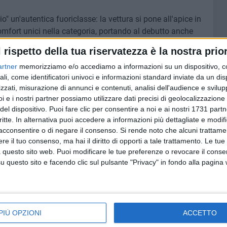
" un'autentica fuoriclasse: la vettura si pone all'apice in
comfort unici nella categoria, portando al debutto anche
 Gli esterni sono caratterizzati da una nuova cifra stilistica,
l rispetto della tua riservatezza è la nostra prior
i diurne contestualizzata in termini futuristici. Il motore
artner
memorizziamo e/o accediamo a informazioni su un dispositivo, c
e abbina alla funzione estetica un miglioramento
ali, come identificatori univoci e informazioni standard inviate da un di
a "Feel like a pilot" è egregiamente evidenziata dagli
zzati, misurazione di annunci e contenuti, analisi dell'audience e svilupp
passeggero una percezione di comfort mai provata.
i e i nostri partner possiamo utilizzare dati precisi di geolocalizzazione 
del dispositivo. Puoi fare clic per consentire a noi e ai nostri 1731 partn
critte. In alternativa puoi accedere a informazioni più dettagliate e modif
, il miglioramento delle dinamiche veicolari tramite la
acconsentire o di negare il consenso.
Si rende noto che alcuni trattamen
ated Vehicle Dynamics, e il nuovo sistema di interfaccia
e il tuo consenso, ma hai il diritto di opporti a tale trattamento. Le tue
 questo sito web. Puoi modificare le tue preferenze o revocare il conse
o alcuni degli ingredienti che compongono il DNA di
questo sito e facendo clic sul pulsante "Privacy" in fondo alla pagina
a sua identità sportiva, ridefinisce ogni standard. Per i
tto Allegerita, che riduce il peso della vettura di oltre 25
iali ultra-leggeri. Una scelta pensata per chi vuole
are ogni limite.
PIÙ OPZIONI
ACCETTO
it-en/concessionari/lamborghini-bari