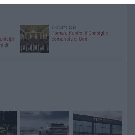
6 AGOSTO 2026
Torna a riunirsi il Consiglio
unicipi
comunale di Bari
ni di