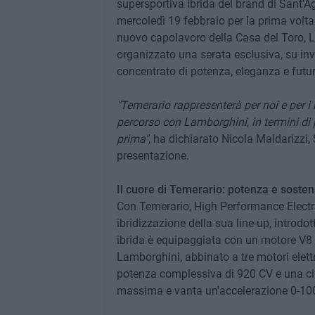
supersportiva ibrida del brand di Sant'
mercoledì 19 febbraio per la prima volta
nuovo capolavoro della Casa del Toro, Lam
organizzato una serata esclusiva, su invi
concentrato di potenza, eleganza e futur
"Temerario rappresenterà per noi e per i 
percorso con Lamborghini, in termini di 
prima"
, ha dichiarato Nicola Maldarizzi,
presentazione.
Il cuore di Temerario: potenza e soste
Con Temerario, High Performance Electrif
ibridizzazione della sua line-up, introdo
ibrida è equipaggiata con un motore V8 
Lamborghini, abbinato a tre motori elett
potenza complessiva di 920 CV e una cil
massima e vanta un'accelerazione 0-100