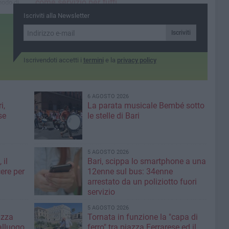
come servizio per tutti
modo di
i cittadini
ipanti
Iscriviti alla Newsletter
Il personale del dealer in
formazione con
Iscriviti
Misericordie di Puglia
Iscrivendoti accetti i
termini
e la
privacy policy
6 AGOSTO 2026
i,
La parata musicale Bembé sotto
se
le stelle di Bari
5 AGOSTO 2026
 il
Bari, scippa lo smartphone a una
ere per
12enne sul bus: 34enne
arrestato da un poliziotto fuori
servizio
5 AGOSTO 2026
azza
Tornata in funzione la "capa di
alluogo
ferro" tra piazza Ferrarese ed il