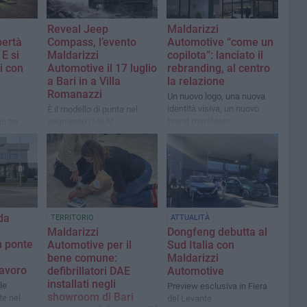
Reveal Jeep
Maldarizzi
bertà
Compass, l’evento
Automotive “come un
E si
Maldarizzi
copilota”: lanciato il
i con
Automotive il 17 luglio
rebranding, al centro
a Bari in a Villa
la relazione
Romanazzi
Un nuovo logo, una nuova
identità visiva, un nuovo
È il modello di punta nel
brand manifesto
i tra
segmento C-SUV
 e natura
da
TERRITORIO
ATTUALITÀ
Maldarizzi
Dongfeng debutta al
n ponte
Automotive per il
Sud Italia con
bene comune:
Maldarizzi
lavoro
defibrillatori DAE
Automotive ​
installati negli
le
Preview esclusiva in Fiera
showroom di Bari
te nel
del Levante