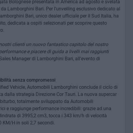
Agata Bolognese presentata in America ad agosto e svelata
 da Lamborghini Bari. Per l'unveiling esclusivo dedicato al
borghini Bari, unico dealer ufficiale per il Sud Italia, ha
to, dedicata a ospiti selezionati per scoprire questo
o.
nostri clienti un nuovo fantastico capitolo del nostro
performance e piacere di guida a livelli mai raggiunti
 Sales Manager di Lamborghini Bari, all'evento di
nibilità senza compromessi
ied Vehicle, Automobili Lamborghini conclude il ciclo di
tta dalla strategia Direzione Cor Tauri. La nuova supercar
biturbo, totalmente sviluppato da Automobili
rici e raggiunge performance incredibili: grazie ad una
indrata di 3995,2 cm3, tocca i 343 km/h di velocità
 KM/H in soli 2,7 secondi.