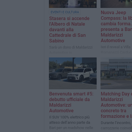
Nuova Jeep
EVENTI E CULTURA
Compass: la li
Stasera si accende
cambia forma. 
l'Albero di Natale
presenta a Bar
davanti alla
Maldarizzi
Cattedrale di San
Automotive
Sabino
Ieri il reveal a Villa
Sarà un dono di Maldarizzi
Romanazzi Carducc
Automotive in
design, tecnologia
collaborazione con il
Municipio I
Benvenuta smart #5:
Matching Day 
debutto ufficiale da
Maldarizzi
Maldarizzi
Automotive: u
Automotive
concreto tra
formazione e 
Il SUV 100% elettrico più
atteso dell’anno parte da
Durante l’incontro, 
Bari per un roadshow nelle
carrozzerie coinvol