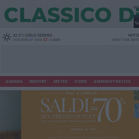
PI
Lec
32.5
°C
CIELO SERENO
NOTI
32°
OGGI MIN
24°
MAX
A
BARI
DIRETTORE
ANTO
AGENDA
IREPORT
METEO
VIDEO
AMMINISTRATIVE
Gi
Bar
ri