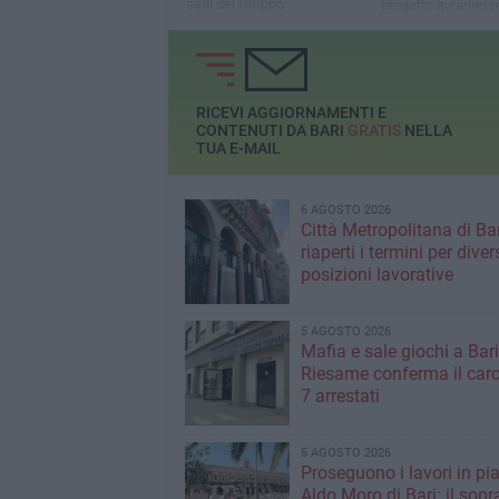
sedi del Gruppo
progetto avranno 
conoscere i partec
RICEVI AGGIORNAMENTI E
CONTENUTI DA BARI
GRATIS
NELLA
TUA E-MAIL
6 AGOSTO 2026
Città Metropolitana di Bar
riaperti i termini per diver
posizioni lavorative
5 AGOSTO 2026
Mafia e sale giochi a Bari,
Riesame conferma il carc
7 arrestati
5 AGOSTO 2026
Proseguono i lavori in pi
Aldo Moro di Bari: il sopr