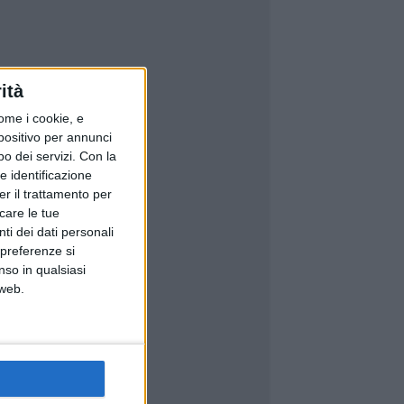
ità
ome i cookie, e
spositivo per annunci
o dei servizi.
Con la
e identificazione
er il trattamento per
icare le tue
ti dei dati personali
 preferenze si
nso in qualsiasi
 web.