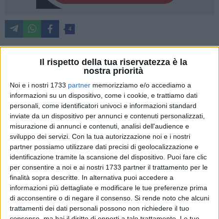
4
Il rispetto della tua riservatezza è la
Una sigaretta lanciata addosso alle tartarughe appostate al
nostra priorità
sole nei pressi di un laghetto nel
Parco 2 Giugno a Bari
, poi
Noi e i nostri 1733
partner
memorizziamo e/o accediamo a
ripetuti calci per farle cadere in acqua.
informazioni su un dispositivo, come i cookie, e trattiamo dati
personali, come identificatori univoci e informazioni standard
Un macabro passatempo quello di una ragazza che nel
inviate da un dispositivo per annunci e contenuti personalizzati,
barese, a favore di telecamera, ha maltrattato alcune
misurazione di annunci e contenuti, analisi dell'audience e
sviluppo dei servizi.
Con la tua autorizzazione noi e i nostri
tartarughe. I video sono stati divulgati da chi era con lei ed
partner possiamo utilizzare dati precisi di geolocalizzazione e
ha ripreso la scena accompagnandola da macabri
identificazione tramite la scansione del dispositivo. Puoi fare clic
commenti ironici.
per consentire a noi e ai nostri 1733 partner il trattamento per le
Un'azione organizzata e a favore di cellulare per poter forse
finalità sopra descritte. In alternativa puoi accedere a
accumulare
views, like e ricondivisioni.
informazioni più dettagliate e modificare le tue preferenze prima
di acconsentire o di negare il consenso.
Si rende noto che alcuni
Il caso è stato segnalato a LAV che tramite lo sportello
trattamenti dei dati personali possono non richiedere il tuo
consenso, ma hai il diritto di opporti a tale trattamento. Le tue