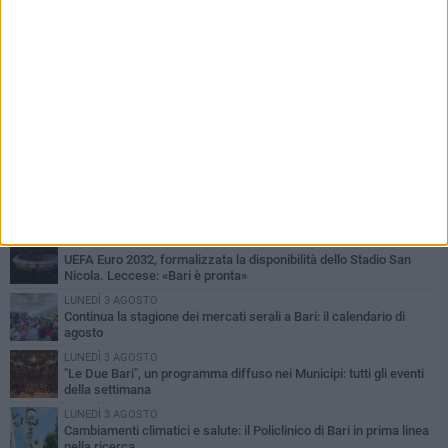
PIÙ LETTI QUESTA SETTIMANA
LUNEDÌ 3 AGOSTO
UEFA Euro 2032, formalizzata la disponibilità dello Stadio San
Nicola. Leccese: «Bari è pronta»
LUNEDÌ 3 AGOSTO
Continua la stagione dei mercati serali a Bari: il calendario di
agosto
LUNEDÌ 3 AGOSTO
"Le Due Bari", un programma diffuso nei Municipi: tutti gli eventi
della settimana
LUNEDÌ 3 AGOSTO
Cambiamenti climatici e salute: il Policlinico di Bari in prima linea
nella ricerca