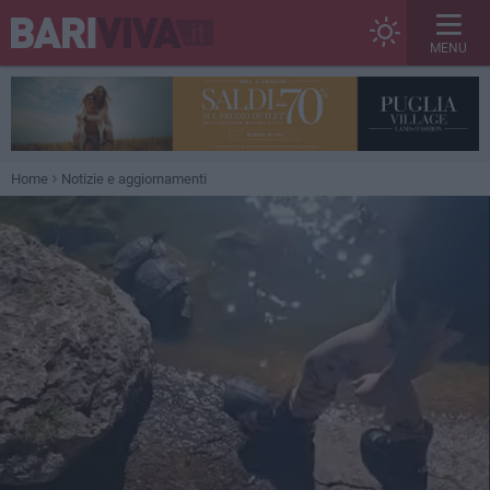
MENU
Home
Notizie e aggiornamenti