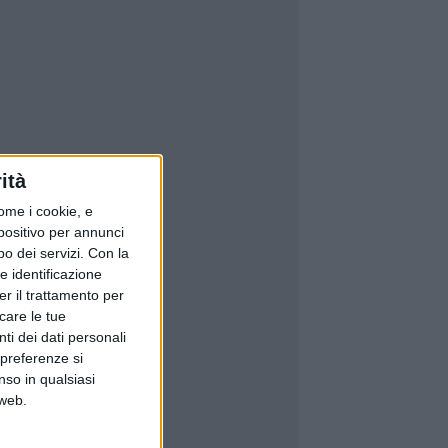
ità
ome i cookie, e
spositivo per annunci
o dei servizi.
Con la
e identificazione
er il trattamento per
icare le tue
ti dei dati personali
 preferenze si
nso in qualsiasi
 web.