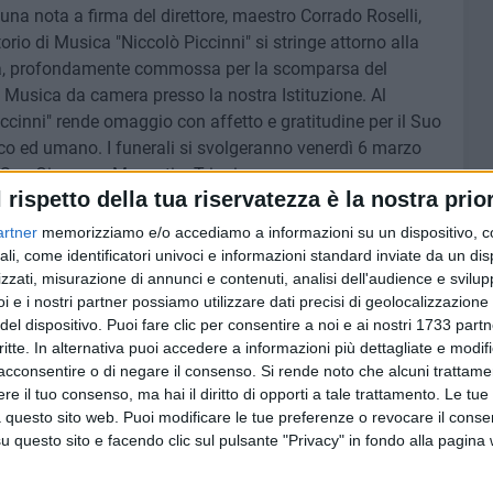
 una nota a firma del direttore, maestro Corrado Roselli,
rio di Musica "Niccolò Piccinni" si stringe attorno alla
glia, profondamente commossa per la scomparsa del
Musica da camera presso la nostra Istituzione. Al
cinni" rende omaggio con affetto e gratitudine per il Suo
tico ed umano. I funerali si svolgeranno venerdì 6 marzo
i San Giuseppe Moscati a Triggiano».
l rispetto della tua riservatezza è la nostra prior
artner
memorizziamo e/o accediamo a informazioni su un dispositivo, c
ali, come identificatori univoci e informazioni standard inviate da un di
zzati, misurazione di annunci e contenuti, analisi dell'audience e svilupp
7 AGOSTO 2026
le degli
Leccese: "Guardiamo oltre il
i e i nostri partner possiamo utilizzare dati precisi di geolocalizzazione 
poli:
cantiere, stiamo costruendo la
del dispositivo. Puoi fare clic per consentire a noi e ai nostri 1733 partn
i Bari
via Manzoni di domani"
critte. In alternativa puoi accedere a informazioni più dettagliate e modif
acconsentire o di negare il consenso.
Si rende noto che alcuni trattamen
e il tuo consenso, ma hai il diritto di opporti a tale trattamento. Le tue
 questo sito web. Puoi modificare le tue preferenze o revocare il conse
questo sito e facendo clic sul pulsante "Privacy" in fondo alla pagina