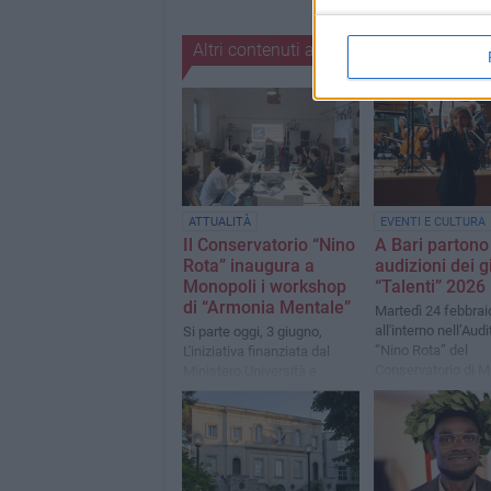
Altri contenuti a tema
ATTUALITÀ
EVENTI E CULTURA
Il Conservatorio “Nino
A Bari partono
Rota” inaugura a
audizioni dei g
Monopoli i workshop
“Talenti” 2026
di “Armonia Mentale”
Martedì 24 febbrai
all'interno nell’Aud
Si parte oggi, 3 giugno,
“Nino Rota” del
L'iniziativa finanziata dal
Conservatorio di 
Ministero Università e
"Niccolò Piccinni"
Ricerca