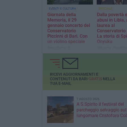
EVENTI E CULTURA
SPECIALE
Giornata della
Dalla povertà e
Memoria, il 29
abusi in Libia, 
gennaio concerto del
laurea al
Conservatorio
Conservatorio 
Piccinni di Bari. Con
La storia di Spi
un violino speciale
Onyuku
Appuntamento
Abbiamo intervistat
nell'Auditorium Nino Rota:
giovane musicista
sarà utilizzato per la prima
laureatosi solo poc
volta il "Violino Manzi"
fa, una storia di ri
recuperato a Dachau
di speranza
RICEVI AGGIORNAMENTI E
CONTENUTI DA BARI
GRATIS
NELLA
TUA E-MAIL
7 AGOSTO 2026
A S.Spirito il festival del
parcheggio selvaggio sul
lungomare Cristoforo C