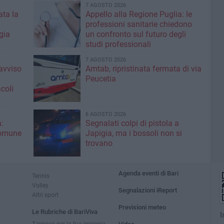
7 AGOSTO 2026
ta la
Appello alla Regione Puglia: le
professioni sanitarie chiedono
gia
un confronto sul futuro degli
studi professionali
7 AGOSTO 2026
'avviso
Amtab, ripristinata fermata di via
Peucetia
coli
6 AGOSTO 2026
:
Segnalati colpi di pistola a
Comune
Japigia, ma i bossoli non si
trovano
Agenda eventi di Bari
Tennis
Volley
Segnalazioni iReport
Altri sport
Previsioni meteo
Le Rubriche di BariViva
I
T-innova per la tua impresa