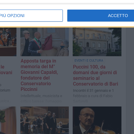
PIÙ OPZIONI
ACCETTO
Apposta targa in
EVENTI E CULTURA
memoria del M°
 le
Puccini 100, da
Giovanni Capaldi,
iovani
domani due giorni di
fondatore del
seminario al
Conservatorio
Conservatorio di Bari
o
Piccinni
itorium
Incontri il 31 gennaio e 1
Intellettuale, musicista e
febbraio a cura di Fabio
Musica
critico barese: l'omaggio
Sartorelli
all’angolo tra via Melo e
corso Vittorio Emanuele