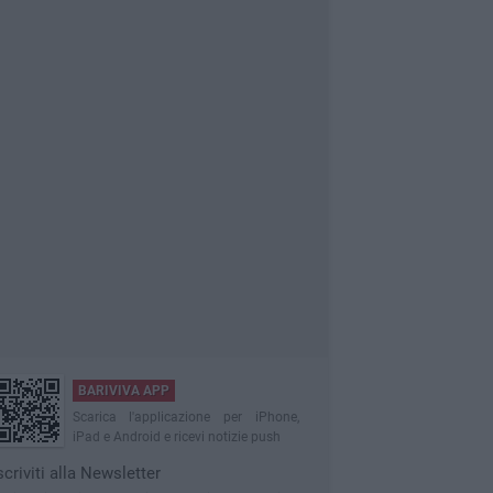
BARIVIVA APP
Scarica l'applicazione per iPhone,
iPad e Android e ricevi notizie push
scriviti alla Newsletter