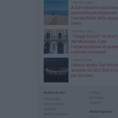
7 AGOSTO 2026
A San Girolamo posiziona
passerella per migliorare
l'accessibilità della spiag
libera
7 AGOSTO 2026
"Viaggi Sonori": on line l
del Municipio 4 per
l'organizzazione di spetta
culturali e musicali
6 AGOSTO 2026
Utilizzo stadio San Nicola
accordo tra SSC Bari e 
per tre mesi
Notizie da Bari
Politica
Enti locali
Vita di città
Turismo
Servizi sociali
Territorio
Notizie sportive
Bandi e concorsi
Calcio