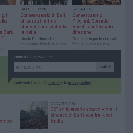
SCUOLA E LAVORO
ATTUALITÀ
 gli
Conservatorio di Bari,
Conservatorio
alla
si laurea il primo
Piccinni, Corrado
studente non vedente
Roselli confermato
a Bari.
in Italia
direttore
ff
Nicola Pio Nasca ha
“Sono grato per la rinnovata
conseguito il titolo triennale
fiducia riposta nei miei
in pianoforte
confronti"
o il
Iscriviti alla Newsletter
hi giorni
nascita e
Iscriviti
Iscrivendoti accetti i
termini
e la
privacy policy
7 AGOSTO 2026
35° anniversario sbarco Vlora, il
sindaco di Bari incontra Kledi
olombo
Kadiu