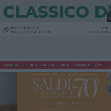
PI
Lec
33
°C
CIELO SERENO
NOTI
31.5°
OGGI MIN
24°
MAX
A
BARI
DIRETTORE
ANTO
AGENDA
IREPORT
METEO
VIDEO
AMMINISTRATIVE
ri
fuo