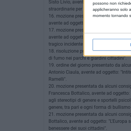
Sisto Livio, avente ad oggetto: "Propost
possono non richieder
straordinarie per gli animali adottati dai
applicheranno solo a
16. mozione presentata da alcuni consigli
momento tornando su 
avente ad oggetto: "Parcheggi pubblici in
17. mozione presentata da alcuni consig
avente ad oggetto: "Realizzazione di un
tragico incidente del 26 luglio 1951".
18. risoluzione presentata dal consiglie
di fumo nei parchi e giardini cittadini".
19. ordine del giorno presentato da alcun
Antonio Ciaula, avente ad oggetto: "Intit
Ramelli".
20. mozione presentata da alcuni consig
Francesca Bottalico, avente ad oggetto: 
agli stereotipi di genere e sportelli psico
genere, tra pari e ogni forma di bullismo
21. mozione presentata da alcuni consigl
Bottalico, avente ad oggetto: "L'Europa s
benessere dei suoi cittadini".