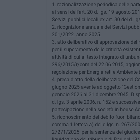
1. razionalizzazione periodica delle pa
ai sensi dell'art. 20 d. lgs. 19 agosto 20
Servizi pubblici locali ex art. 30 del d.
2. ricognizione annuale dei Servizi pubbli
201/2022. anno 2025.
3. atto deliberativo di approvazione del
per il superamento delle criticità esistent
attività di cui al testo integrato di unbu
296/2015/r/com del 22.06.2015, aggiorn
regolazione per Energia reti e Ambiente (
4. presa d'atto della deliberazione del Co
giugno 2025 avente ad oggetto "Gestione 
gennaio 2026 al 31 dicembre 2045. Dispos
d. lgs. 3 aprile 2006, n. 152 e successiv
partecipazione nella società in house A
5. riconoscimento del debito fuori bilanc
comma 1 lettera a) del d.lgs. n. 267/200
27271/2025, per la sentenza del giudice 
liquidazione del tribunale di Bari del 18