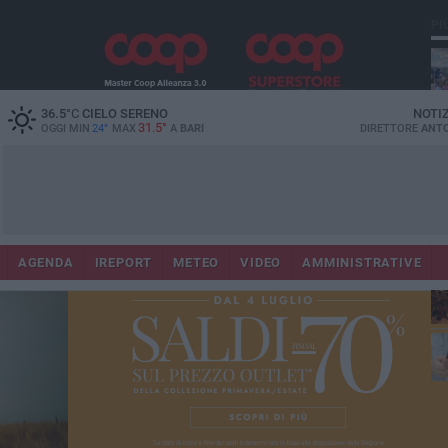
PI
36.5
°C
CIELO SERENO
NOTI
31.5°
OGGI MIN
24°
MAX
A
BARI
DIRETTORE
ANTO
Lec
Co
AGENDA
IREPORT
METEO
VIDEO
AMMINISTRATIVE
fuo