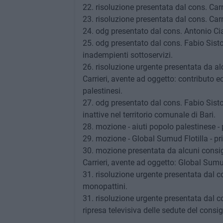
22. risoluzione presentata dal cons. Carr
23. risoluzione presentata dal cons. Car
24. odg presentato dal cons. Antonio Cia
25. odg presentato dal cons. Fabio Sisto
inadempienti sottoservizi.
26. risoluzione urgente presentata da alc
Carrieri, avente ad oggetto: contributo 
palestinesi.
27. odg presentato dal cons. Fabio Sisto 
inattive nel territorio comunale di Bari.
28. mozione - aiuti popolo palestinese - 
29. mozione - Global Sumud Flotilla - pr
30. mozione presentata da alcuni consigl
Carrieri, avente ad oggetto: Global Sumud
31. risoluzione urgente presentata dal c
monopattini.
31. risoluzione urgente presentata dal co
ripresa televisiva delle sedute del consi