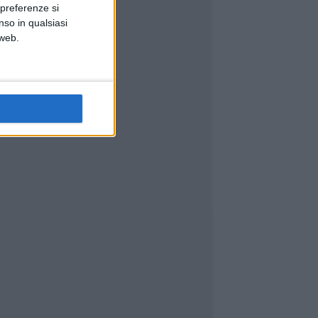
 preferenze si
nso in qualsiasi
 web.