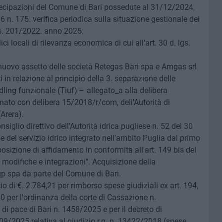
rtecipazioni del Comune di Bari possedute al 31/12/2024,
16 n. 175. verifica periodica sulla situazione gestionale dei
 lgs. 201/2022. anno 2025.
ci locali di rilevanza economica di cui all'art. 30 d. lgs.
 nuovo assetto delle società Retegas Bari spa e Amgas srl
i in relazione al principio della 3. separazione delle
ndling funzionale (Tiuf) – allegato_a alla delibera
ato con delibera 15/2018/r/com, dell'Autorità di
Arera).
nsiglio direttivo dell'Autorità idrica pugliese n. 52 del 30
del servizio idrico integrato nell'ambito Puglia dal primo
izione di affidamento in conformita all'art. 149 bis del
e modifiche e integrazioni". Acquisizione della
qp spa da parte del Comune di Bari.
io di €. 2.784,21 per rimborso spese giudiziali ex art. 194,
0 per l'ordinanza della corte di Cassazione n.
di pace di Bari n. 1458/2025 e per il decreto di
/09/2025 relativa al giudizio r.g. n. 13422/2018 (spese