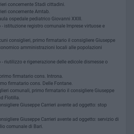
ieri concernente Stadi cittadini.
rieri concernente Amtab.
ula ospedale pediatrico Giovanni XXIII.
 - istituzione registro comunale Imprese virtuose e
uni consiglieri, primo firmatario il consigliere Giuseppe
economico amministrazioni locali alle popolazioni
- riutilizzo e rigenerazione delle edicole dismesse o
primo firmatario cons. Introna.
imo firmatario cons. Delle Fontane.
ieri comunali, primo firmatario il consigliere Giuseppe
 Flotilla.
onsigliere Giuseppe Carrieri avente ad oggetto: stop
nsigliere Giuseppe Carrieri avente ad oggetto: servizio di
glio comunale di Bari.