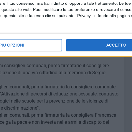
a di supporto economico per le spese veterinarie
e il tuo consenso, ma hai il diritto di opporti a tale trattamento. Le tue
 canili del Comune di Bari".
 questo sito web. Puoi modificare le tue preferenze o revocare il conse
eri, primo firmatario il consigliere Giuseppe Carrieri,
questo sito e facendo clic sul pulsante "Privacy" in fondo alla pagina
terrati".
lieri comunali, primo firmatario Fabio Saverio Romito,
a stele commemorativa in memoria delle vittime del
PIÙ OPZIONI
ACCETTO
re comunale Giuseppe Carrieri avente ad oggetto: "Divieto
i consiglieri comunali, primo firmatario il consigliere
olazione di una via cittadina alla memoria di Sergio
lieri comunali, prima firmataria la consigliera comunale
"Attivazione di percorsi di educazione sessuale, contrasto
logici nelle scuole per la prevenzione delle violenze di
 e discriminazione".
ieri comunali, prima firmataria la consigliera Francesca
celga la pace e non investa nelle armi a discapito del