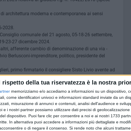
e di architettura moderna e contemporanea ai sensi
26-2028.
l Consiglio comunale del 21 agosto, 05-18-26 settembre,
-19-23-27 dicembre 2024.
ù altri, afferente cambio di denominazione di una via -
lvio Berlusconi-imprenditore, politico, presidente del
eri, primo firmatario il consigliere Sisto Livio avente ad
l rispetto della tua riservatezza è la nostra prior
 primo firmatario il consigliere Livio Sisto avente ad
di lavoro e l'aumento dell' indennità per la Polizia locale
artner
memorizziamo e/o accediamo a informazioni su un dispositivo, c
ali, come identificatori univoci e informazioni standard inviate da un di
zzati, misurazione di annunci e contenuti, analisi dell'audience e svilupp
- primo firmatario cons. Carrieri.
i e i nostri partner possiamo utilizzare dati precisi di geolocalizzazione 
rto Ncc - primo firmatario cons. Carrieri.
del dispositivo. Puoi fare clic per consentire a noi e ai nostri 1733 partn
ggi - primo firmatario cons. Carrieri.
critte. In alternativa puoi accedere a informazioni più dettagliate e modif
i consiglieri comunali, primo firmatario il consigliere
acconsentire o di negare il consenso.
Si rende noto che alcuni trattamen