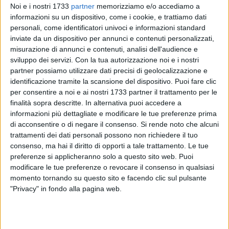
Noi e i nostri 1733
partner
memorizziamo e/o accediamo a
informazioni su un dispositivo, come i cookie, e trattiamo dati
personali, come identificatori univoci e informazioni standard
inviate da un dispositivo per annunci e contenuti personalizzati,
misurazione di annunci e contenuti, analisi dell'audience e
9
sviluppo dei servizi.
Con la tua autorizzazione noi e i nostri
partner possiamo utilizzare dati precisi di geolocalizzazione e
identificazione tramite la scansione del dispositivo. Puoi fare clic
per consentire a noi e ai nostri 1733 partner il trattamento per le
Nell'ambito del cartellone 2024 di Festa del Mare*, dal 28 al
finalità sopra descritte. In alternativa puoi accedere a
30 giugno la città di Bari ospiterà le tre serate d'apertura del
informazioni più dettagliate e modificare le tue preferenze prima
Locus festival con grandi nomi della musica italiana e
di acconsentire o di negare il consenso.
Si rende noto che alcuni
internazionale: venerdì 28 giugno Calcutta (spazi Fiera del
trattamenti dei dati personali possono non richiedere il tuo
Levante), sabato 29 giugno Salmo & Noyz (rotonda via
consenso, ma hai il diritto di opporti a tale trattamento. Le tue
preferenze si applicheranno solo a questo sito web. Puoi
Paolo Pinto) e domenica 30 giugno Simple Minds (rotonda
modificare le tue preferenze o revocare il consenso in qualsiasi
via Paolo Pinto). Un programma straordinario che coinvolge
momento tornando su questo sito e facendo clic sul pulsante
diverse generazioni e guarda a diversi gusti musicali.
"Privacy" in fondo alla pagina web.
Per consentire le operazioni di montaggio e smontaggio del
palco e l'esecuzione degli ulteriori allestimenti previsti, con