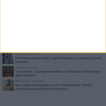
PIÙ LETTI QUESTA SETTIMANA
LUNEDÌ 3 AGOSTO
Continua la stagione dei mercati serali a Bari: il calendario di
agosto
LUNEDÌ 3 AGOSTO
UEFA Euro 2032, formalizzata la disponibilità dello Stadio San
Nicola. Leccese: «Bari è pronta»
VENERDÌ 7 AGOSTO
A S.Spirito il festival del parcheggio selvaggio sul lungomare
Cristoforo Colombo
GIOVEDÌ 6 AGOSTO
Città Metropolitana di Bari, riaperti i termini per diverse posizioni
lavorative
LUNEDÌ 3 AGOSTO
"Le Due Bari", un programma diffuso nei Municipi: tutti gli eventi
della settimana
MERCOLEDÌ 5 AGOSTO
Bari, scippa lo smartphone a una 12enne sul bus: 34enne
arrestato da un poliziotto fuori servizio