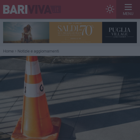
MENU
Home
Notizie e aggiornamenti