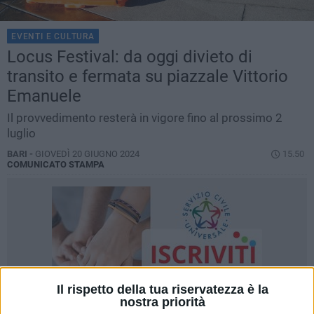
EVENTI E CULTURA
Locus Festival: da oggi divieto di
transito e fermata su piazzale Vittorio
Emanuele
Il provvedimento resterà in vigore fino al prossimo 2
luglio
BARI -
GIOVEDÌ 20 GIUGNO 2024
15.50
COMUNICATO STAMPA
Il rispetto della tua riservatezza è la
nostra priorità