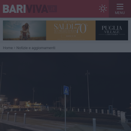
MENU
Home
Notizie e aggiornamenti