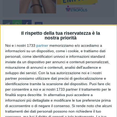
107
A cura di
GIANLUCA BATTISTA
Il rispetto della tua riservatezza è la
nostra priorità
Noi e i nostri 1733
partner
memorizziamo e/o accediamo a
Il primissimo progetto portava una tempistica di chiusura
informazioni su un dispositivo, come i cookie, e trattiamo dati
dell'opera nel 2023. Modifiche successive all'epidemia di
personali, come identificatori univoci e informazioni standard
Covid avevano fatto slittare il tutto alla fine del 2024. Altri
inviate da un dispositivo per annunci e contenuti personalizzati,
misurazione di annunci e contenuti, analisi dell'audience e
imprevisti e modifiche progettuali avevano fatto scivolare la
sviluppo dei servizi.
Con la tua autorizzazione noi e i nostri
chiusura dei lavori al
Lungomare Cristoforo Colombo
di
partner possiamo utilizzare dati precisi di geolocalizzazione e
Santo Spirito di 365 giorni.
identificazione tramite la scansione del dispositivo. Puoi fare clic
per consentire a noi e ai nostri 1733 partner il trattamento per le
Ma nel febbraio 2026, nonostante le recenti rassicurazioni
finalità sopra descritte. In alternativa puoi accedere a
del sindaco Vito Leccese in persona, giunto sul posto tre
informazioni più dettagliate e modificare le tue preferenze prima
settimane fa, il cantiere resta aperto, l'opera, per quanto
di acconsentire o di negare il consenso.
Si rende noto che alcuni
trattamenti dei dati personali possono non richiedere il tuo
complessa, ancora incompiuta. Da aggiungere alla
consenso, ma hai il diritto di opporti a tale trattamento. Le tue