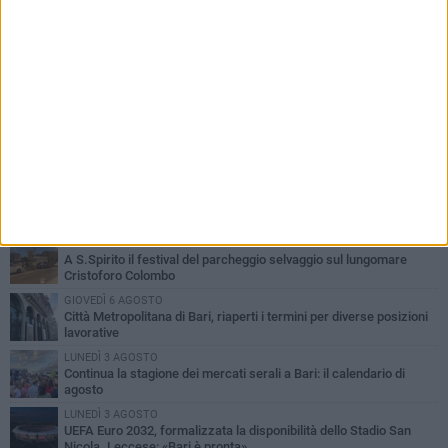
PIÙ LETTI QUESTA SETTIMANA
VENERDÌ 7 AGOSTO
A S.Spirito il festival del parcheggio selvaggio sul lungomare
Cristoforo Colombo
GIOVEDÌ 6 AGOSTO
Città Metropolitana di Bari, riaperti i termini per diverse posizioni
lavorative
LUNEDÌ 3 AGOSTO
Continua la stagione dei mercati serali a Bari: il calendario di
agosto
LUNEDÌ 3 AGOSTO
UEFA Euro 2032, formalizzata la disponibilità dello Stadio San
Nicola. Leccese: «Bari è pronta»