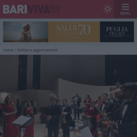
MENU
Home
Notizie e aggiornamenti