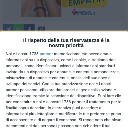
27
Il rispetto della tua riservatezza è la
nostra priorità
La grande musica torna protagonista a Bari con un
Noi e i nostri 1733
partner
memorizziamo e/o accediamo a
appuntamento di prestigio: oggi, martedì 30 settembre 2025,
informazioni su un dispositivo, come i cookie, e trattiamo dati
alle ore 20:30 (apertura porte ore 20:00), presso
l'Auditorium
personali, come identificatori univoci e informazioni standard
inviate da un dispositivo per annunci e contenuti personalizzati,
delle Culture del Liceo Scientifico Statale "Gaetano
misurazione di annunci e contenuti, analisi dell'audience e
Salvemini", l'Orchestra Filarmonica Pugliese sarà al centro
sviluppo dei servizi.
Con la tua autorizzazione noi e i nostri
di un nuovo evento nell'ambito del progetto
"Diversamente
partner possiamo utilizzare dati precisi di geolocalizzazione e
Musica…Diffusa".
identificazione tramite la scansione del dispositivo. Puoi fare clic
Il concerto vedrà la direzione del M° Giovanni Pellegrini,
per consentire a noi e ai nostri 1733 partner il trattamento per le
musicista di grande esperienza e sensibilità artistica, e la
finalità sopra descritte. In alternativa puoi accedere a
partecipazione di due ospiti d'eccezione: il M° Mauro
informazioni più dettagliate e modificare le tue preferenze prima
di acconsentire o di negare il consenso.
Si rende noto che alcuni
Navarra, flautista solista, e la cantante attrice Alina Di Polito,
trattamenti dei dati personali possono non richiedere il tuo
che arricchiranno la serata con interpretazioni intense e