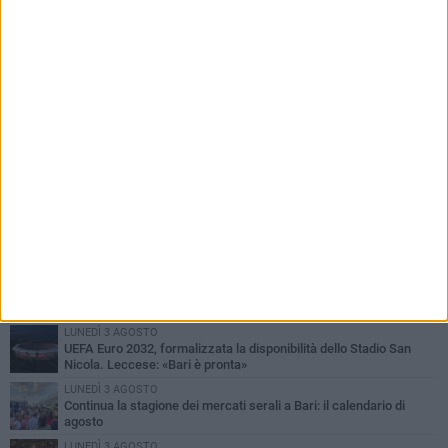
PIÙ LETTI QUESTA SETTIMANA
LUNEDÌ 3 AGOSTO
UEFA Euro 2032, formalizzata la disponibilità dello Stadio San
Nicola. Leccese: «Bari è pronta»
LUNEDÌ 3 AGOSTO
Continua la stagione dei mercati serali a Bari: il calendario di
agosto
LUNEDÌ 3 AGOSTO