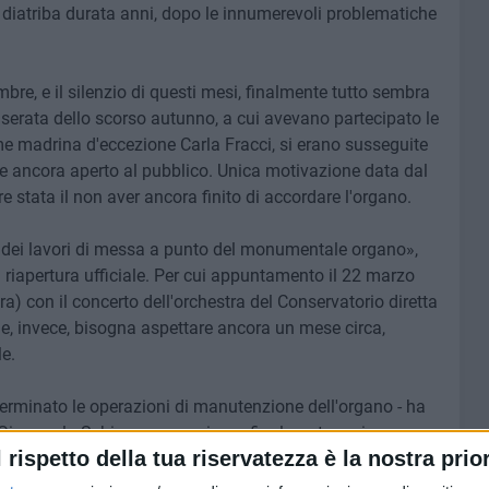
na diatriba durata anni, dopo le innumerevoli problematiche
bre, e il silenzio di questi mesi, finalmente tutto sembra
a serata dello scorso autunno, a cui avevano partecipato le
ome madrina d'eccezione Carla Fracci, si erano susseguite
se ancora aperto al pubblico. Unica motivazione data dal
 stata il non aver ancora finito di accordare l'organo.
ne dei lavori di messa a punto del monumentale organo»,
a riapertura ufficiale. Per cui appuntamento il 22 marzo
ora) con il concerto dell'orchestra del Conservatorio diretta
ne, invece, bisogna aspettare ancora un mese circa,
e.
 terminato le operazioni di manutenzione dell'organo - ha
o, Gianpaolo Schiavo - e possiamo finalmente aprire
l rispetto della tua riservatezza è la nostra prior
Marida Dentamaro, ha approntato il testo che regolamenta
uditorium da parte di soggetti esterni. Perché esso diventi