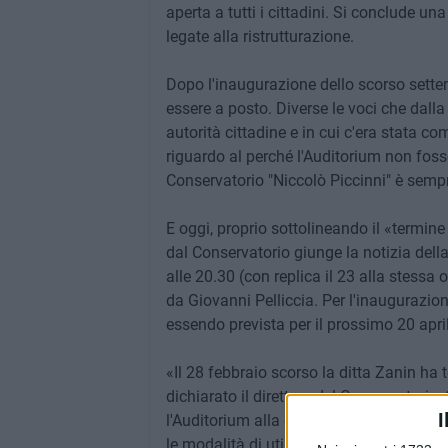
aperta a tutti i cittadini. Si conclude u
legate alla ristrutturazione.
Dopo l'inaugurazione dello scorso settem
essere a posto. Diverse le voci che dall
autorità cittadine e in cui c'era stata c
riguardo al perché l'Auditorium non fos
Conservatorio "Niccolò Piccinni" è sempre
E oggi, proprio sottolineando il «termi
dal Conservatorio giunge la notizia dell
alle 20.30 (con replica il 23 alla stessa 
da Giovanni Pelliccia. Per l'inaugurazio
essendo prevista per il prossimo 20 april
«Il 28 febbraio scorso la ditta Zanin ha
dichiarato il direttore del Conservatori
I
l'Auditorium alla città. La Presidente, 
le modalità di utilizzo e fruizione dell'A