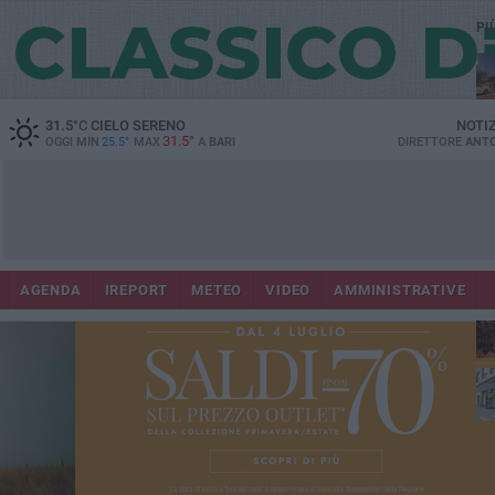
PI
Co
31.5
°C
CIELO SERENO
NOTI
31.5°
OGGI MIN
25.5°
MAX
A
BARI
DIRETTORE
ANTO
AGENDA
IREPORT
METEO
VIDEO
AMMINISTRATIVE
Lec