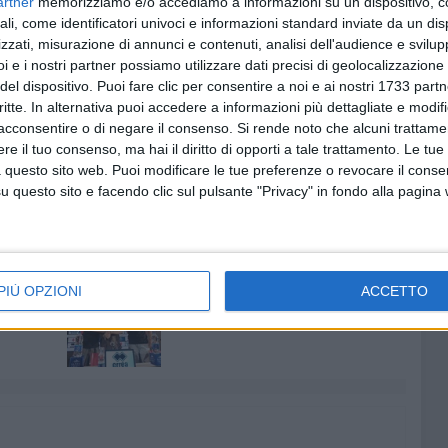
artner
memorizziamo e/o accediamo a informazioni su un dispositivo, c
 approvazione da parte del Consiglio di Amministrazione,
ali, come identificatori univoci e informazioni standard inviate da un di
zzati, misurazione di annunci e contenuti, analisi dell'audience e svilupp
i e i nostri partner possiamo utilizzare dati precisi di geolocalizzazione 
del dispositivo. Puoi fare clic per consentire a noi e ai nostri 1733 partn
tiche degli ultimi anni - conclude il maestro Schiavo - il
critte. In alternativa puoi accedere a informazioni più dettagliate e modif
a tre importanti autori del Novecento, Britten, Bernstein
acconsentire o di negare il consenso.
Si rende noto che alcuni trattamen
amo a Rossini. Ogni produzione sarà replicata la sera
e il tuo consenso, ma hai il diritto di opporti a tale trattamento. Le tue
ionati di tornare a godere dei concerti sinfonici
 questo sito web. Puoi modificare le tue preferenze o revocare il conse
questo sito e facendo clic sul pulsante "Privacy" in fondo alla pagina
 PICCINNI
8 AGOSTO 2026
PIÙ OPZIONI
ACCETTO
finisce
Gomez e Butic si presentano ai
baresi