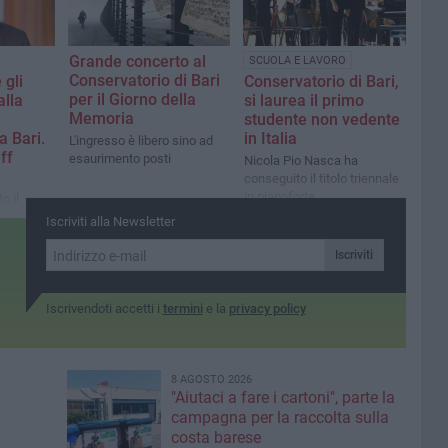
Grande concerto al
SCUOLA E LAVORO
Conservatorio di Bari
 gli
Conservatorio di Bari,
per il Giorno della
alla
si laurea il primo
Memoria
studente non vedente
a Bari.
in Italia
L'ingresso è libero sino ad
ff
esaurimento posti
Nicola Pio Nasca ha
conseguito il titolo triennale
in pianoforte
o il
Iscriviti alla Newsletter
hi giorni
nascita e
Iscriviti
Iscrivendoti accetti i
termini
e la
privacy policy
8 AGOSTO 2026
"Aiutaci a fare i cartoni", parte la
campagna per la raccolta sulla
costa barese