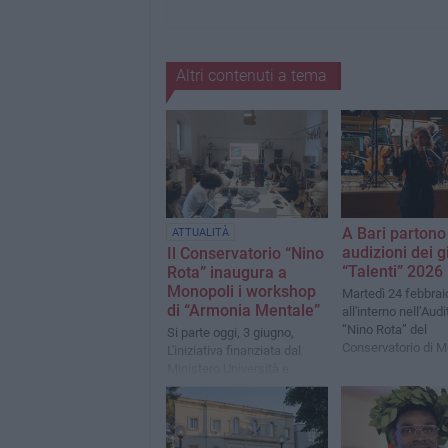
Altri contenuti a tema
A Bari partono
ATTUALITÀ
audizioni dei g
Il Conservatorio “Nino
“Talenti” 2026
Rota” inaugura a
Monopoli i workshop
Martedì 24 febbrai
di “Armonia Mentale”
all'interno nell’Aud
“Nino Rota” del
Si parte oggi, 3 giugno,
Conservatorio di 
L'iniziativa finanziata dal
"Niccolò Piccinni"
Ministero Università e
Ricerca