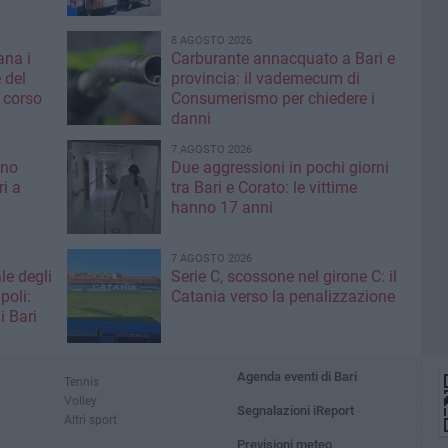
8 AGOSTO 2026
ana i
Carburante annacquato a Bari e
 del
provincia: il vademecum di
 corso
Consumerismo per chiedere i
danni
7 AGOSTO 2026
ino
Due aggressioni in pochi giorni
ri a
tra Bari e Corato: le vittime
hanno 17 anni
7 AGOSTO 2026
le degli
Serie C, scossone nel girone C: il
poli:
Catania verso la penalizzazione
i Bari
Agenda eventi di Bari
Tennis
Volley
Segnalazioni iReport
Altri sport
Previsioni meteo