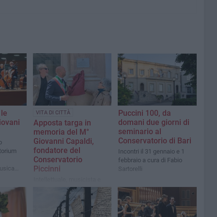
 le
Puccini 100, da
VITA DI CITTÀ
iovani
domani due giorni di
Apposta targa in
seminario al
memoria del M°
Conservatorio di Bari
Giovanni Capaldi,
o
fondatore del
itorium
Incontri il 31 gennaio e 1
Conservatorio
febbraio a cura di Fabio
Piccinni
Musica
Sartorelli
Intellettuale, musicista e
critico barese: l'omaggio
all’angolo tra via Melo e
corso Vittorio Emanuele