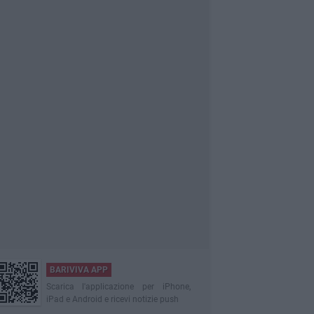
BARIVIVA APP
Scarica l'applicazione per iPhone,
iPad e Android e ricevi notizie push