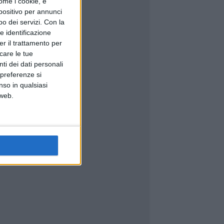
ome i cookie, e
spositivo per annunci
o dei servizi.
Con la
e identificazione
er il trattamento per
icare le tue
ti dei dati personali
 preferenze si
nso in qualsiasi
 web.