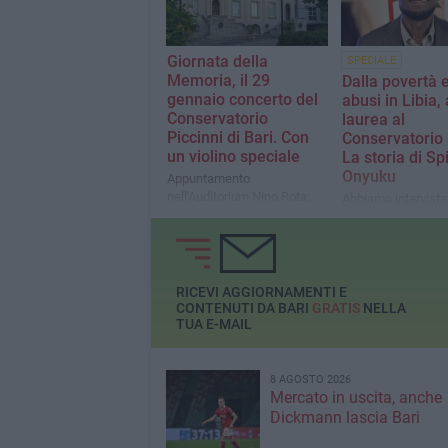
Giornata della
SPECIALE
Memoria, il 29
Dalla povertà e
gennaio concerto del
abusi in Libia, 
Conservatorio
laurea al
Piccinni di Bari. Con
Conservatorio 
un violino speciale
La storia di Spi
Onyuku
Appuntamento
nell'Auditorium Nino Rota:
Abbiamo intervistat
sarà utilizzato per la prima
giovane musicista
volta il "Violino Manzi"
laureatosi solo poc
recuperato a Dachau
fa, una storia di ri
di speranza
RICEVI AGGIORNAMENTI E
CONTENUTI DA BARI
GRATIS
NELLA
TUA E-MAIL
8 AGOSTO 2026
Mercato in uscita, anche
Dickmann lascia Bari