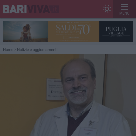
MENU
Home
Notizie e aggiornamenti