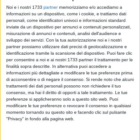
Noi e i nostri 1733
partner
memorizziamo e/o accediamo a
informazioni su un dispositivo, come i cookie, e trattiamo dati
personali, come identificatori univoci e informazioni standard
inviate da un dispositivo per annunci e contenuti personalizzati,
misurazione di annunci e contenuti, analisi dell'audience e
2
sviluppo dei servizi.
Con la tua autorizzazione noi e i nostri
partner possiamo utilizzare dati precisi di geolocalizzazione e
identificazione tramite la scansione del dispositivo. Puoi fare clic
Dal 1° gennaio a oggi, il
dottor Gaetano Napoli,
Direttore
per consentire a noi e ai nostri 1733 partner il trattamento per le
della UOC di Chirurgia toracica dell
'Istituto Tumori "Giovanni
finalità sopra descritte. In alternativa puoi accedere a
informazioni più dettagliate e modificare le tue preferenze prima
Paolo II" di Bari,
ha superato quota 500 interventi.
di acconsentire o di negare il consenso.
Si rende noto che alcuni
Un risultato che racconta impegno, costanza e un'attività
trattamenti dei dati personali possono non richiedere il tuo
chirurgica altamente specialistica dedicata alle patologie
consenso, ma hai il diritto di opporti a tale trattamento. Le tue
toraciche oncologiche.
preferenze si applicheranno solo a questo sito web. Puoi
modificare le tue preferenze o revocare il consenso in qualsiasi
"Questo traguardo non rappresenta soltanto un alto numero
momento tornando su questo sito e facendo clic sul pulsante
di interventi, ma soprattutto la complessità delle procedure
"Privacy" in fondo alla pagina web.
affrontate, che richiedono tecnologie avanzate, competenze
specialistiche e un'integrazione multidisciplinare di livello –