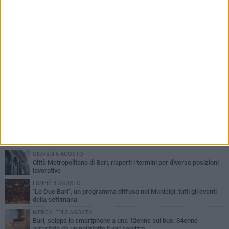
PIÙ LETTI QUESTA SETTIMANA
LUNEDÌ 3 AGOSTO
Continua la stagione dei mercati serali a Bari: il calendario di
agosto
LUNEDÌ 3 AGOSTO
UEFA Euro 2032, formalizzata la disponibilità dello Stadio San
Nicola. Leccese: «Bari è pronta»
VENERDÌ 7 AGOSTO
A S.Spirito il festival del parcheggio selvaggio sul lungomare
Cristoforo Colombo
GIOVEDÌ 6 AGOSTO
Città Metropolitana di Bari, riaperti i termini per diverse posizioni
lavorative
LUNEDÌ 3 AGOSTO
"Le Due Bari", un programma diffuso nei Municipi: tutti gli eventi
della settimana
MERCOLEDÌ 5 AGOSTO
Bari, scippa lo smartphone a una 12enne sul bus: 34enne
arrestato da un poliziotto fuori servizio