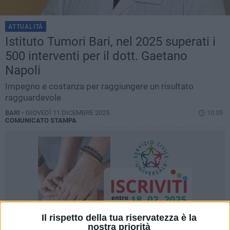
ATTUALITÀ
Istituto Tumori Bari, nel 2025 superati i
500 interventi per il dott. Gaetano
Napoli
Impegno e costanza per raggiungere un risultato
ragguardevole
BARI -
GIOVEDÌ 11 DICEMBRE 2025
10.05
COMUNICATO STAMPA
Il rispetto della tua riservatezza è la
nostra priorità