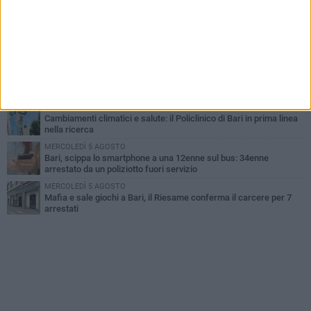
Nicola. Leccese: «Bari è pronta»
LUNEDÌ 3 AGOSTO
Continua la stagione dei mercati serali a Bari: il calendario di
agosto
LUNEDÌ 3 AGOSTO
"Le Due Bari", un programma diffuso nei Municipi: tutti gli eventi
della settimana
LUNEDÌ 3 AGOSTO
Cambiamenti climatici e salute: il Policlinico di Bari in prima linea
nella ricerca
MERCOLEDÌ 5 AGOSTO
Bari, scippa lo smartphone a una 12enne sul bus: 34enne
arrestato da un poliziotto fuori servizio
MERCOLEDÌ 5 AGOSTO
Mafia e sale giochi a Bari, il Riesame conferma il carcere per 7
arrestati