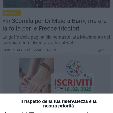
SPECIALE
«In 300mila per Di Maio a Bari», ma era
la folla per le Frecce tricolori
La gaffe della pagina filo pentastellata Movimento del
cambiamento diventa virale sul web
BARI -
MERCOLEDÌ 15 MAGGIO 2019
12.16
Il rispetto della tua riservatezza è la
nostra priorità