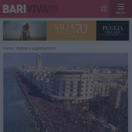
MENU
Home
Notizie e aggiornamenti