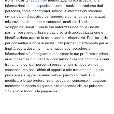
Noi e i nostri 1733
partner
memorizziamo e/o accediamo a
informazioni su un dispositivo, come i cookie, e trattiamo dati
personali, come identificatori univoci e informazioni standard
inviate da un dispositivo per annunci e contenuti personalizzati,
67
misurazione di annunci e contenuti, analisi dell'audience e
sviluppo dei servizi.
Con la tua autorizzazione noi e i nostri
partner possiamo utilizzare dati precisi di geolocalizzazione e
identificazione tramite la scansione del dispositivo. Puoi fare clic
La foto dei 300mila sul lungomare di Bari accompagnata da
per consentire a noi e ai nostri 1733 partner il trattamento per le
una didascalia che, invece, fa riferimento alla platea per il
finalità sopra descritte. In alternativa puoi accedere a
comizio che il vicepremier Luigi Di Maio ha tenuto domenica
informazioni più dettagliate e modificare le tue preferenze prima
scorsa in un hotel barese. La gaffe della pagina web
di acconsentire o di negare il consenso.
Si rende noto che alcuni
Movimento del cambiamento, sostenitrice del Movimento 5
trattamenti dei dati personali possono non richiedere il tuo
stelle, ha fatto il giro dei social ed è diventata virale in poche
consenso, ma hai il diritto di opporti a tale trattamento. Le tue
ore, fra le condivisioni meravigliate di chi ha abboccato
preferenze si applicheranno solo a questo sito web. Puoi
modificare le tue preferenze o revocare il consenso in qualsiasi
all'amo e chi invece si è reso conto dell'accostamento
momento tornando su questo sito e facendo clic sul pulsante
quantomeno ardito.
"Privacy" in fondo alla pagina web.