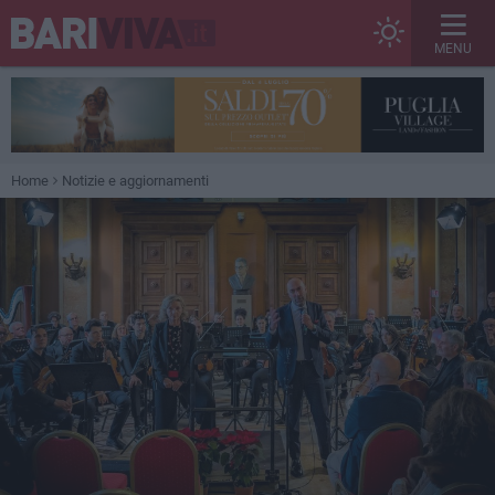
MENU
Home
Notizie e aggiornamenti