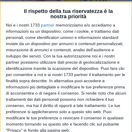
Il rispetto della tua riservatezza è la
nostra priorità
Noi e i nostri 1733
partner
memorizziamo e/o accediamo a
informazioni su un dispositivo, come i cookie, e trattiamo dati
27
personali, come identificatori univoci e informazioni standard
inviate da un dispositivo per annunci e contenuti personalizzati,
misurazione di annunci e contenuti, analisi dell'audience e
Si è svolto oggi, nella Sala consiliare della Città
sviluppo dei servizi.
Con la tua autorizzazione noi e i nostri
partner possiamo utilizzare dati precisi di geolocalizzazione e
metropolitana di Bari, il primo
Concerto di Natale
identificazione tramite la scansione del dispositivo. Puoi fare clic
dell'Orchestra Sinfonica della Città metropolitana di Bari,
per consentire a noi e ai nostri 1733 partner il trattamento per le
dedicato alle dipendenti e ai dipendenti dell'Ente. Un
finalità sopra descritte. In alternativa puoi accedere a
appuntamento particolarmente sentito, che ha intrecciato
informazioni più dettagliate e modificare le tue preferenze prima
musica, spirito natalizio e senso di comunità.
di acconsentire o di negare il consenso.
Si rende noto che alcuni
trattamenti dei dati personali possono non richiedere il tuo
All'iniziativa ha partecipato il sindaco metropolitano Vito
consenso, ma hai il diritto di opporti a tale trattamento. Le tue
preferenze si applicheranno solo a questo sito web. Puoi
Leccese (nella foto di Damiano Contaldi, ndr), che ha
modificare le tue preferenze o revocare il consenso in qualsiasi
sottolineato il significato profondo della musica nel tempo
momento tornando su questo sito e facendo clic sul pulsante
del Natale, richiamando le parole di Sant'Agostino – «chi
"Privacy" in fondo alla pagina web.