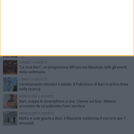
PIÙ LETTI QUESTA SETTIMANA
LUNEDÌ 3 AGOSTO
UEFA Euro 2032, formalizzata la disponibilità dello Stadio San
Nicola. Leccese: «Bari è pronta»
LUNEDÌ 3 AGOSTO
Continua la stagione dei mercati serali a Bari: il calendario di
agosto
LUNEDÌ 3 AGOSTO
"Le Due Bari", un programma diffuso nei Municipi: tutti gli eventi
della settimana
LUNEDÌ 3 AGOSTO
Cambiamenti climatici e salute: il Policlinico di Bari in prima linea
nella ricerca
MERCOLEDÌ 5 AGOSTO
Bari, scippa lo smartphone a una 12enne sul bus: 34enne
arrestato da un poliziotto fuori servizio
MERCOLEDÌ 5 AGOSTO
Mafia e sale giochi a Bari, il Riesame conferma il carcere per 7
arrestati