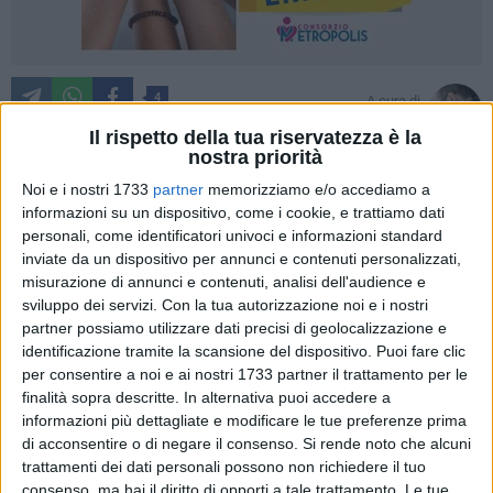
4
A cura di
NICOLA MICCIONE
Il rispetto della tua riservatezza è la
nostra priorità
Noi e i nostri 1733
partner
memorizziamo e/o accediamo a
Una articolazione del clan
Strisciuglio
, quella del quartiere
informazioni su un dispositivo, come i cookie, e trattiamo dati
San Paolo, capace di rifornire di droga Bari, Palo del Colle e
personali, come identificatori univoci e informazioni standard
inviate da un dispositivo per annunci e contenuti personalizzati,
pronta a ricorrere all'uso delle armi, «ogni qualvolta fosse
misurazione di annunci e contenuti, analisi dell'audience e
necessario». L'ha sgominata la
Squadra Mobile
della
sviluppo dei servizi.
Con la tua autorizzazione noi e i nostri
Questura
del capoluogo dopo una indagine della
Direzione
partner possiamo utilizzare dati precisi di geolocalizzazione e
Distrettuale Antimafia di Bari.
identificazione tramite la scansione del dispositivo. Puoi fare clic
per consentire a noi e ai nostri 1733 partner il trattamento per le
Sono otto le persone arrestate su ordinanza della giudice per
finalità sopra descritte. In alternativa puoi accedere a
le indagini preliminari del
Tribunale di Bari, Antonella
informazioni più dettagliate e modificare le tue preferenze prima
di acconsentire o di negare il consenso.
Si rende noto che alcuni
Cafagna
(sette in carcere e una ai domiciliari), nei confronti
trattamenti dei dati personali possono non richiedere il tuo
di un'altra è stato disposto l'interrogatorio preventivo, in
consenso, ma hai il diritto di opporti a tale trattamento. Le tue