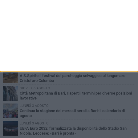
PIÙ LETTI QUESTA SETTIMANA
VENERDÌ 7 AGOSTO
A S.Spirito il festival del parcheggio selvaggio sul lungomare
Cristoforo Colombo
GIOVEDÌ 6 AGOSTO
Città Metropolitana di Bari, riaperti i termini per diverse posizioni
lavorative
LUNEDÌ 3 AGOSTO
Continua la stagione dei mercati serali a Bari: il calendario di
agosto
LUNEDÌ 3 AGOSTO
UEFA Euro 2032, formalizzata la disponibilità dello Stadio San
Nicola. Leccese: «Bari è pronta»