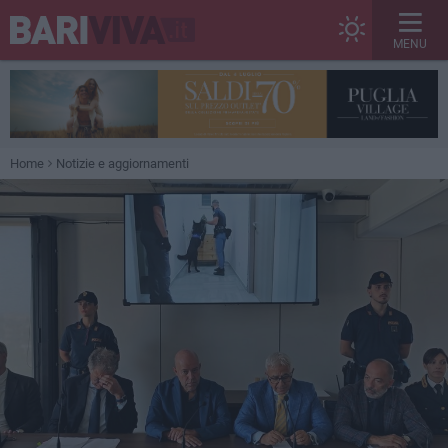
MENU
Home
Notizie e aggiornamenti