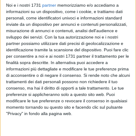
Noi e i nostri 1731
partner
memorizziamo e/o accediamo a
informazioni su un dispositivo, come i cookie, e trattiamo dati
4
personali, come identificatori univoci e informazioni standard
inviate da un dispositivo per annunci e contenuti personalizzati,
misurazione di annunci e contenuti, analisi dell'audience e
sviluppo dei servizi.
Con la tua autorizzazione noi e i nostri
L'obiettivo è quello di condividere una riflessione sulle attività
partner possiamo utilizzare dati precisi di geolocalizzazione e
nate attorno al Parco Gargasole e le caratteristiche di questo
identificazione tramite la scansione del dispositivo. Puoi fare clic
progetto pilota che, di fatto, ha permesso la restituzione di
per consentire a noi e ai nostri 1731 partner il trattamento per le
uno spazio pubblico alla città attraverso un approccio dal
finalità sopra descritte. In alternativa puoi accedere a
basso. Per questo domani dalle ore 10 alle 17, all'Urban
informazioni più dettagliate e modificare le tue preferenze prima
Center, in via De Bellis, si terrà una discussione sul futuro di
di acconsentire o di negare il consenso.
Si rende noto che alcuni
Parco Gargasole aperta a tutti i cittadini. Durante l'incontro
trattamenti dei dati personali possono non richiedere il tuo
consenso, ma hai il diritto di opporti a tale trattamento. Le tue
saranno affrontati i temi legati alle modalità di gestione
preferenze si applicheranno solo a questo sito web. Puoi
dell'area pubblica restituita da poco alla cittadinanza e al
modificare le tue preferenze o revocare il consenso in qualsiasi
suo ampliamento, ma anche alla replica di esperienze simili
momento tornando su questo sito e facendo clic sul pulsante
in altri spazi della città attraverso il programma lanciato
"Privacy" in fondo alla pagina web.
dall'amministrazione comunale "Rigenerazione Creativa", in
partenza nei prossimi mesi.
Nel corso della giornata, inoltre, si discuterà delle linee guida