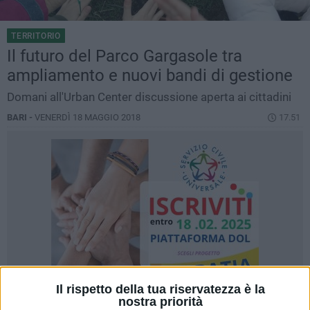
TERRITORIO
Il futuro del Parco Gargasole tra
ampliamento e nuovi bandi di gestione
Domani all'Urban Center discussione aperta ai cittadini
BARI -
VENERDÌ 18 MAGGIO 2018
17.51
Il rispetto della tua riservatezza è la
nostra priorità