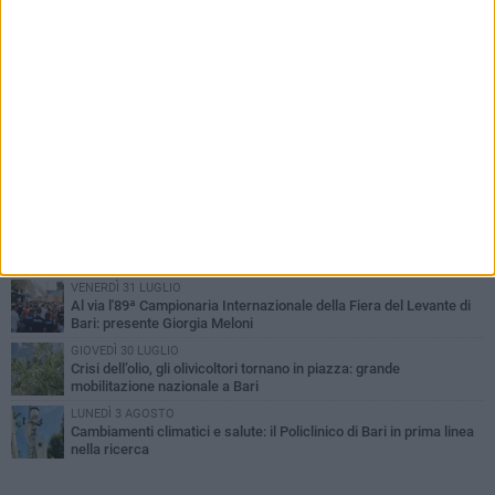
PIÙ LETTI QUESTA SETTIMANA
LUNEDÌ 3 AGOSTO
UEFA Euro 2032, formalizzata la disponibilità dello Stadio San
Nicola. Leccese: «Bari è pronta»
LUNEDÌ 3 AGOSTO
Continua la stagione dei mercati serali a Bari: il calendario di
agosto
LUNEDÌ 3 AGOSTO
"Le Due Bari", un programma diffuso nei Municipi: tutti gli eventi
della settimana
VENERDÌ 31 LUGLIO
Al via l'89ª Campionaria Internazionale della Fiera del Levante di
Bari: presente Giorgia Meloni
GIOVEDÌ 30 LUGLIO
Crisi dell’olio, gli olivicoltori tornano in piazza: grande
mobilitazione nazionale a Bari
LUNEDÌ 3 AGOSTO
Cambiamenti climatici e salute: il Policlinico di Bari in prima linea
nella ricerca