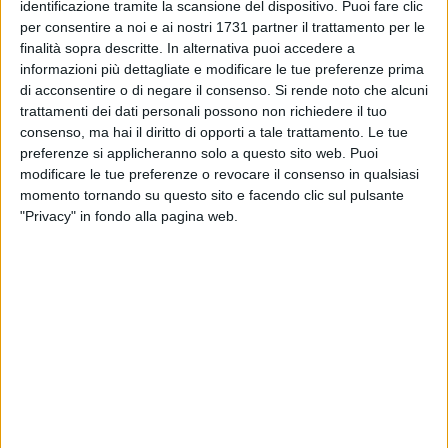
collaborazione con il
MiC - Ministero della Cultura -
identificazione tramite la scansione del dispositivo. Puoi fare clic
Segretariato Regionale per la Puglia, l'
Università degli Studi
per consentire a noi e ai nostri 1731 partner il trattamento per le
di Bari - Dipartimento di Ricerca e Innovazione Umanistica
,
finalità sopra descritte. In alternativa puoi accedere a
informazioni più dettagliate e modificare le tue preferenze prima
l'
Accademia di Belle Arti di Bari
e la media partnership della
di acconsentire o di negare il consenso.
Si rende noto che alcuni
rivista di settore
Il Fotografo
. Sponsor tecnici: Image Center
trattamenti dei dati personali possono non richiedere il tuo
Production e Foto Diego.
consenso, ma hai il diritto di opporti a tale trattamento. Le tue
preferenze si applicheranno solo a questo sito web. Puoi
A giudicare le opere pervenute e a decretare le otto vincitrici
modificare le tue preferenze o revocare il consenso in qualsiasi
del contest sono stati il fotografo di fama internazionale, già
momento tornando su questo sito e facendo clic sul pulsante
giurato e vincitore del premio di fotogiornalismo World Press
"Privacy" in fondo alla pagina web.
Photo,
Manoocer Deghati
(Presidente di giuria), il direttore di
Cime,
Vito Cramarossa
, la Dirigente dell'Assessorato alle
Culture, Turismo e Marketing Territoriale del Comune di Bari,
Luciana Cazzola
, il Direttore del Dipartimento Turismo,
Economia della Cultura e Valorizzazione del Territorio della
Regione Puglia,
Aldo Patruno
, Dirigente del Segretariato
Regionale del MiC per la Puglia,
Maria Piccarreta,
la
Professoressa Associata di Sociologia e Sociologia Urbana
dell'Università degli Studi di Bari,
Letizia Carrera
e la