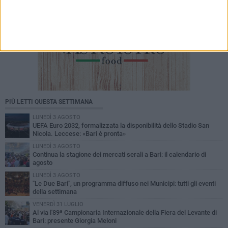
PIÙ LETTI QUESTA SETTIMANA
LUNEDÌ 3 AGOSTO
UEFA Euro 2032, formalizzata la disponibilità dello Stadio San
Nicola. Leccese: «Bari è pronta»
LUNEDÌ 3 AGOSTO
Continua la stagione dei mercati serali a Bari: il calendario di
agosto
LUNEDÌ 3 AGOSTO
"Le Due Bari", un programma diffuso nei Municipi: tutti gli eventi
della settimana
VENERDÌ 31 LUGLIO
Al via l'89ª Campionaria Internazionale della Fiera del Levante di
Bari: presente Giorgia Meloni