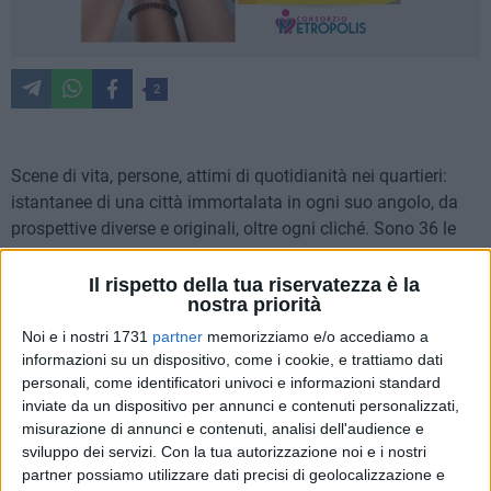
2
Scene di vita, persone, attimi di quotidianità nei quartieri:
istantanee di una città immortalata in ogni suo angolo, da
prospettive diverse e originali, oltre ogni cliché. Sono 36 le
fotografie selezionate per la mostra che, ospitata all'interno
del
Teatro Margherita di Bari dal 3 al 12 maggio
,
Il rispetto della tua riservatezza è la
nostra priorità
rappresenta il momento finale della prima edizione del
Bari
Photo Contest – Sguardo periferico.
Noi e i nostri 1731
partner
memorizziamo e/o accediamo a
informazioni su un dispositivo, come i cookie, e trattiamo dati
personali, come identificatori univoci e informazioni standard
Più di 200 i fotografi e più di 500 le opere candidate al
inviate da un dispositivo per annunci e contenuti personalizzati,
concorso fotografico
rivolto a tutti i fotografi, professionisti
misurazione di annunci e contenuti, analisi dell'audience e
e amatori, realizzato e promosso da
Cime
e dal
Comune di
sviluppo dei servizi.
Con la tua autorizzazione noi e i nostri
Bari
, con il sostegno della
Regione Puglia
e in
partner possiamo utilizzare dati precisi di geolocalizzazione e