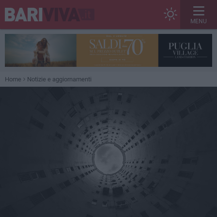
MENU
Home
Notizie e aggiornamenti