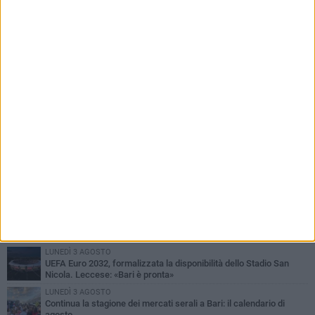
PIÙ LETTI QUESTA SETTIMANA
LUNEDÌ 3 AGOSTO
UEFA Euro 2032, formalizzata la disponibilità dello Stadio San
Nicola. Leccese: «Bari è pronta»
LUNEDÌ 3 AGOSTO
Continua la stagione dei mercati serali a Bari: il calendario di
agosto