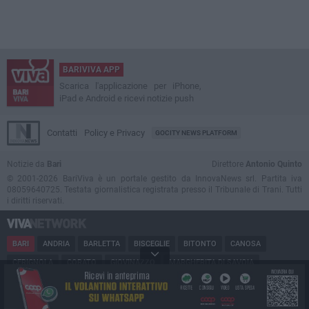
BARIVIVA APP
Scarica l'applicazione per iPhone,
iPad e Android e ricevi notizie push
Contatti
Policy e Privacy
GOCITY NEWS PLATFORM
Notizie da
Bari
Direttore
Antonio Quinto
© 2001-2026 BariViva è un portale gestito da InnovaNews srl. Partita iva
08059640725. Testata giornalistica registrata presso il Tribunale di Trani. Tutti
i diritti riservati.
BARI
ANDRIA
BARLETTA
BISCEGLIE
BITONTO
CANOSA
CERIGNOLA
CORATO
GIOVINAZZO
MARGHERITA DI SAVOIA
MINERVINO
MODUGNO
MOLFETTA
PUGLIA
RUVO
SAN FERDINANDO
SPINAZZOLA
TERLIZZI
TRANI
TRINITAPOLI