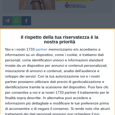
Il rispetto della tua riservatezza è la
Sono stati ufficialmente annunciati dalla giuria
nostra priorità
internazionale e dalla Fondazione organizzatrice i vincitori
Noi e i nostri 1733
partner
memorizziamo e/o accediamo a
globali dell'edizione 2026 del
World Press Photo Contest
,
il
informazioni su un dispositivo, come i cookie, e trattiamo dati
più importante e prestigioso concorso di fotogiornalismo e
personali, come identificatori univoci e informazioni standard
inviate da un dispositivo per annunci e contenuti personalizzati,
fotografia documentaria
da cui scaturisce l'omonima
misurazione di annunci e contenuti, analisi dell'audience e
mostra itinerante per più di 120 città di 50 paesi al mondo,
sviluppo dei servizi.
Con la tua autorizzazione noi e i nostri
tra cui, da dodici anni, anche a Bari. Si tratta, ancora una
partner possiamo utilizzare dati precisi di geolocalizzazione e
volta, di immagini che testimoniano la più stretta attualità,
identificazione tramite la scansione del dispositivo. Puoi fare clic
con le sue grandi tragedie, le sue contraddizioni, i temi, gli
per consentire a noi e ai nostri 1733 partner il trattamento per le
interrogativi e le incertezze con cui l'intera umanità si trova
finalità sopra descritte. In alternativa puoi accedere a
oggi a fare i conti: dalle guerre ai diritti civili, dalla crisi
informazioni più dettagliate e modificare le tue preferenze prima
di acconsentire o di negare il consenso.
Si rende noto che alcuni
climatica alle migrazioni.
trattamenti dei dati personali possono non richiedere il tuo