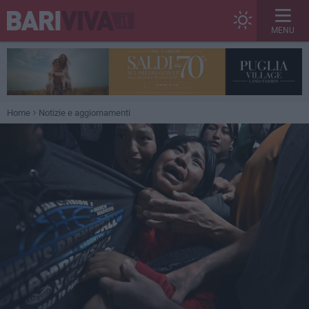
MENU
Home
Notizie e aggiornamenti