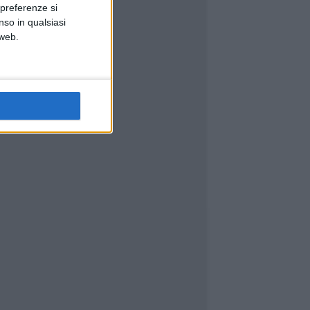
 preferenze si
nso in qualsiasi
 web.