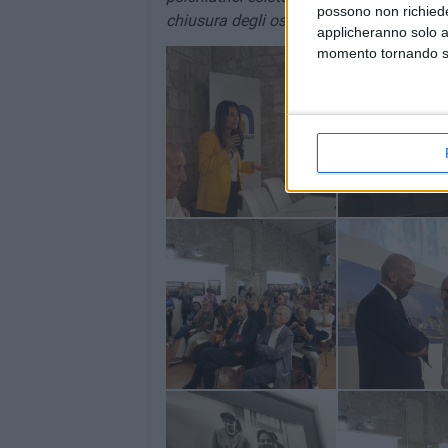
possono non richieder
chiusura degli ospedali psichiatrici in t
applicheranno solo a
momento tornando su 