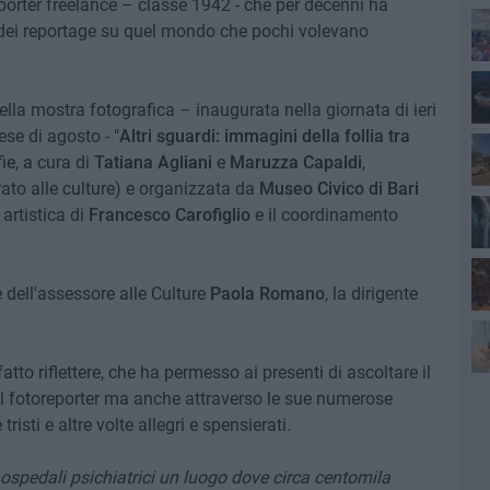
eporter freelance – classe 1942 - che per decenni ha
o dei reportage su quel mondo che pochi volevano
nella mostra fotografica – inaugurata nella giornata di ieri
Lec
se di agosto - "
Altri sguardi: immagini della follia tra
ie, a cura di
Tatiana Agliani
e
Maruzza Capaldi
,
ato alle culture) e organizzata da
Museo Civico di Bari
Co
artistica di
Francesco Carofiglio
e il coordinamento
e dell'assessore alle Culture
Paola Romano
, la dirigente
to riflettere, che ha permesso ai presenti di ascoltare il
fuo
el fotoreporter ma anche attraverso le sue numerose
risti e altre volte allegri e spensierati.
i ospedali psichiatrici un luogo dove circa centomila