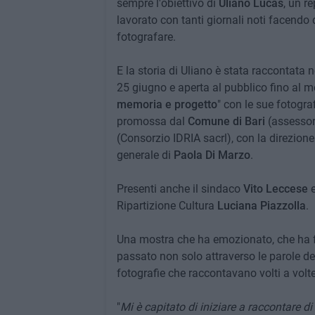
sempre l'obiettivo di
Uliano Lucas
, un r
lavorato con tanti giornali noti facend
fotografare.
E la storia di Uliano è stata raccontata 
25 giugno e aperta al pubblico fino al me
memoria e progetto
" con le sue fotograf
promossa dal
Comune di
Bari
(assessor
(Consorzio IDRIA sacrl), con la direzione 
generale di
Paola Di Marzo
.
Presenti anche il sindaco
Vito Leccese
Ripartizione Cultura
Luciana Piazzolla
.
Una mostra che ha emozionato, che ha fat
passato non solo attraverso le parole d
fotografie che raccontavano volti a volte t
"
Mi è capitato di iniziare a raccontare d