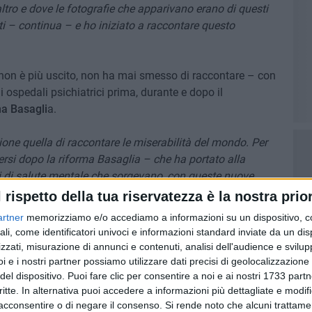
ltro e dove le fotografie che apparivano erano di questi
ti – continua – e ho iniziato a raccontare questo
non è più uscito, non ha mai smesso di raccontare – con
li ospedali psichiatrici prima, durante e dopo il
ma Basagli
a.
ne quella di raccontare le miserabilità del mondo. Per
versi dopo la riforma Basaglia – che ha portato alla
i di salute mentale che sorgevano, con queste nuove
pporto con gli assistenti sociali, di gente che a un certo
l rispetto della tua riservatezza è la nostra prior
anicomio e che tornava a sedersi tranquillamente sul
artner
memorizziamo e/o accediamo a informazioni su un dispositivo, c
e la loro fiducia, parlare, discutere, entrare in punta di
ali, come identificatori univoci e informazioni standard inviate da un di
otografie e alla fine la maggior parte ha capito e si è
zzati, misurazione di annunci e contenuti, analisi dell'audience e svilupp
, devi continuare a raccontare le loro storie: 80 fotografie,
i e i nostri partner possiamo utilizzare dati precisi di geolocalizzazione 
 agitare la situazione della psichiatria che bisogna
del dispositivo. Puoi fare clic per consentire a noi e ai nostri 1733 partn
critte. In alternativa puoi accedere a informazioni più dettagliate e modif
guardare in altri paesi del mondo dove gli ospedali
acconsentire o di negare il consenso.
Si rende noto che alcuni trattamen
tici, per i diversi, per gli omosessuali, quindi è doverosa la