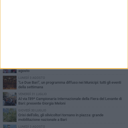
PIÙ LETTI QUESTA SETTIMANA
LUNEDÌ 3 AGOSTO
UEFA Euro 2032, formalizzata la disponibilità dello Stadio San
Nicola. Leccese: «Bari è pronta»
LUNEDÌ 3 AGOSTO
Continua la stagione dei mercati serali a Bari: il calendario di
agosto
LUNEDÌ 3 AGOSTO
"Le Due Bari", un programma diffuso nei Municipi: tutti gli eventi
della settimana
VENERDÌ 31 LUGLIO
Al via l'89ª Campionaria Internazionale della Fiera del Levante di
Bari: presente Giorgia Meloni
GIOVEDÌ 30 LUGLIO
Crisi dell’olio, gli olivicoltori tornano in piazza: grande
mobilitazione nazionale a Bari
LUNEDÌ 3 AGOSTO