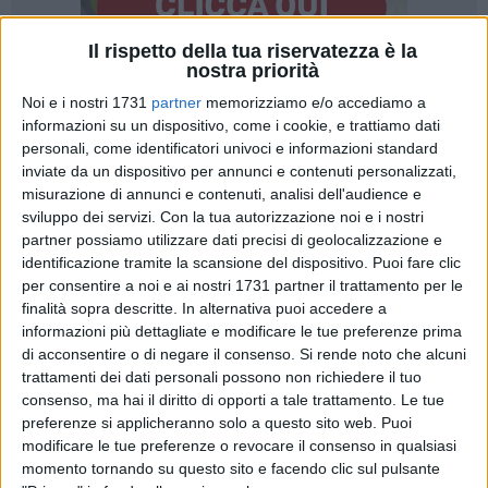
Il rispetto della tua riservatezza è la
nostra priorità
Noi e i nostri 1731
partner
memorizziamo e/o accediamo a
informazioni su un dispositivo, come i cookie, e trattiamo dati
personali, come identificatori univoci e informazioni standard
inviate da un dispositivo per annunci e contenuti personalizzati,
Un'estate con numeri positivi alle Grotte di Castellana , che si
misurazione di annunci e contenuti, analisi dell'audience e
confermano tra i principali attrattori turistici a pagamento
sviluppo dei servizi.
Con la tua autorizzazione noi e i nostri
della Puglia anche nel 2022, registrando un incremento in
partner possiamo utilizzare dati precisi di geolocalizzazione e
termini di presenze e fatturato e un ottimo riscontro di
identificazione tramite la scansione del dispositivo. Puoi fare clic
visitatori e pubblico per tutte le attività dell'offerta turistica.
per consentire a noi e ai nostri 1731 partner il trattamento per le
finalità sopra descritte. In alternativa puoi accedere a
Con l'estate appena conclusa è tempo di tirare le somme per
informazioni più dettagliate e modificare le tue preferenze prima
di acconsentire o di negare il consenso.
Si rende noto che alcuni
la società che gestisce il sito carsico castellanese e di
trattamenti dei dati personali possono non richiedere il tuo
analizzare i dati che hanno caratterizzato i mesi a maggiore
consenso, ma hai il diritto di opporti a tale trattamento. Le tue
affluenza turistica. Attenzione puntata in particolare ai mesi
preferenze si applicheranno solo a questo sito web. Puoi
di luglio e agosto, quando le Grotte di Castellana hanno
modificare le tue preferenze o revocare il consenso in qualsiasi
accolto circa 110mila visitatori. Nel dettaglio sono stati
momento tornando su questo sito e facendo clic sul pulsante