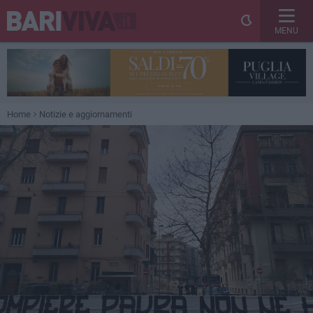
MENU
Home
Notizie e aggiornamenti