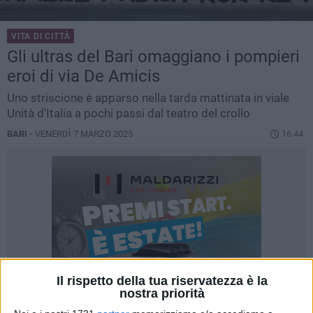
VITA DI CITTÀ
Gli ultras del Bari omaggiano i pompieri
eroi di via De Amicis
Uno striscione è apparso nella tarda mattinata in viale
Unità d'Italia a pochi passi dal teatro del crollo
BARI -
VENERDÌ 7 MARZO 2025
16.44
Il rispetto della tua riservatezza è la
nostra priorità