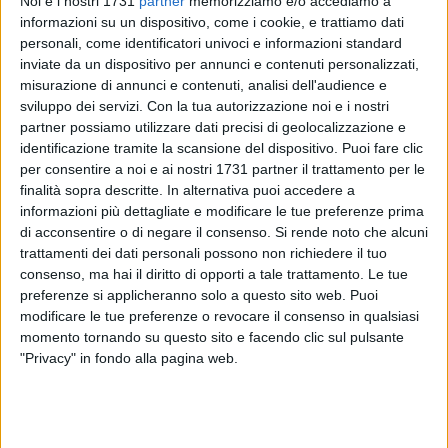
Noi e i nostri 1731
partner
memorizziamo e/o accediamo a
informazioni su un dispositivo, come i cookie, e trattiamo dati
personali, come identificatori univoci e informazioni standard
inviate da un dispositivo per annunci e contenuti personalizzati,
25
A cura di
misurazione di annunci e contenuti, analisi dell'audience e
GIANLUCA BATTISTA
sviluppo dei servizi.
Con la tua autorizzazione noi e i nostri
partner possiamo utilizzare dati precisi di geolocalizzazione e
identificazione tramite la scansione del dispositivo. Puoi fare clic
La
Curva Nord del Bari dice "grazie" ai Vigili del Fuoco
ed
per consentire a noi e ai nostri 1731 partner il trattamento per le
agli uomini e le donne che ieri sera, 6 marzo, hanno estratto
finalità sopra descritte. In alternativa puoi accedere a
viva dalle macerie la 74enne Rosalia De Giosa, rimasta sotto
informazioni più dettagliate e modificare le tue preferenze prima
di acconsentire o di negare il consenso.
Si rende noto che alcuni
le macerie del crollo della palazzina di cinque piani in via De
trattamenti dei dati personali possono non richiedere il tuo
Amicis.
consenso, ma hai il diritto di opporti a tale trattamento. Le tue
preferenze si applicheranno solo a questo sito web. Puoi
Nella tarda mattinata è apparso su viale Unità d'Italia, a due
modificare le tue preferenze o revocare il consenso in qualsiasi
passi dal teatro del tragico crollo, uno striscione dei gruppi
momento tornando su questo sito e facendo clic sul pulsante
ultras di Bari:
"Il pompiere paura non ne ha",
parafrasando il
"Privacy" in fondo alla pagina web.
ritornello della "Canzone del pompiere" che fa spesso da
sfondo a missioni o celebrazioni del Corpo.
Un Corpo amatissimo nelle curve di tutta Italia, da cui i Vigili