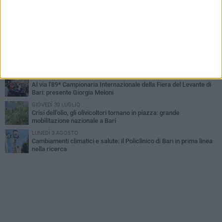
Nicola. Leccese: «Bari è pronta»
LUNEDÌ 3 AGOSTO
Continua la stagione dei mercati serali a Bari: il calendario di
agosto
LUNEDÌ 3 AGOSTO
"Le Due Bari", un programma diffuso nei Municipi: tutti gli eventi
della settimana
VENERDÌ 31 LUGLIO
Al via l'89ª Campionaria Internazionale della Fiera del Levante di
Bari: presente Giorgia Meloni
GIOVEDÌ 30 LUGLIO
Crisi dell’olio, gli olivicoltori tornano in piazza: grande
mobilitazione nazionale a Bari
LUNEDÌ 3 AGOSTO
Cambiamenti climatici e salute: il Policlinico di Bari in prima linea
nella ricerca