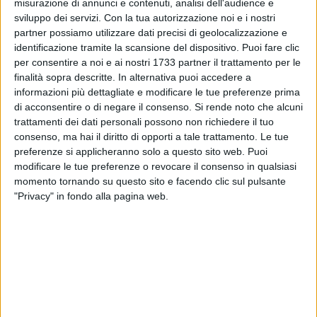
sul territorio nazionale, con l'evento che si terrà
domenica 25
misurazione di annunci e contenuti, analisi dell'audience e
gennaio,
dalle
9.00
alle
13.00
nell'
Aula Magna
del
Campus
sviluppo dei servizi.
Con la tua autorizzazione noi e i nostri
partner possiamo utilizzare dati precisi di geolocalizzazione e
di Medicina Veterinaria (Valenzano, Bari)
intitolato
"La
identificazione tramite la scansione del dispositivo. Puoi fare clic
forza della diversità per una salute unica. La professione
per consentire a noi e ai nostri 1733 partner il trattamento per le
veterinaria tra competenze e prevenzione".
finalità sopra descritte. In alternativa puoi accedere a
informazioni più dettagliate e modificare le tue preferenze prima
Questa giornata è l'occasione per rinnovare un impegno
di acconsentire o di negare il consenso.
Si rende noto che alcuni
collettivo a favore della prevenzione come strumento
trattamenti dei dati personali possono non richiedere il tuo
essenziale di tutela della salute pubblica. La medicina
consenso, ma hai il diritto di opporti a tale trattamento. Le tue
preferenze si applicheranno solo a questo sito web. Puoi
veterinaria, infatti, non si occupa solo del benessere degli
modificare le tue preferenze o revocare il consenso in qualsiasi
animali da compagnia o da reddito, ma anche della
momento tornando su questo sito e facendo clic sul pulsante
prevenzione e del controllo delle malattie infettive, incluse
"Privacy" in fondo alla pagina web.
quelle a carattere zoonotico, trasmissibili dagli animali
all'uomo.
La Legge che istituisce la Giornata Nazionale della
Prevenzione Veterinaria promuove incontri aperti al pubblico,
che vedono la collaborazione tra Ministero della salute,
Istituti Zooprofilattici Sperimentali, Università, Regioni, ASL,