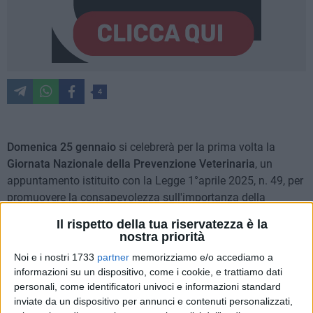
4
Domenica 25 gennaio
si celebrerà per la prima volta la
Giornata Nazionale della Prevenzione Veterinaria
, un
appuntamento istituito con la Legge 1°aprile 2025, n. 49, per
promuovere la consapevolezza sull'importanza della
medicina veterinaria preventiva, in un'ottica integrata "One
Il rispetto della tua riservatezza è la
Health" che unisce la salute dell'uomo, degli animali e
nostra priorità
dell'ambiente.
Noi e i nostri 1733
partner
memorizziamo e/o accediamo a
informazioni su un dispositivo, come i cookie, e trattiamo dati
Anche
Bari
partecipa alle iniziative informative e divulgative
personali, come identificatori univoci e informazioni standard
sui principi della prevenzione veterinaria che si svolgeranno
inviate da un dispositivo per annunci e contenuti personalizzati,