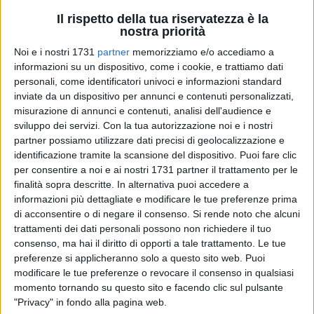
Il rispetto della tua riservatezza è la
nostra priorità
Noi e i nostri 1731
partner
memorizziamo e/o accediamo a
informazioni su un dispositivo, come i cookie, e trattiamo dati
personali, come identificatori univoci e informazioni standard
inviate da un dispositivo per annunci e contenuti personalizzati,
misurazione di annunci e contenuti, analisi dell'audience e
«Il gioco d'azzardo continua ad avere risvolti patologici e,
sviluppo dei servizi.
Con la tua autorizzazione noi e i nostri
nonostante gli sforzi e la legge regionale approvata nel
partner possiamo utilizzare dati precisi di geolocalizzazione e
2013, è tutt'altro che scongiurato il rischio che la
identificazione tramite la scansione del dispositivo. Puoi fare clic
pubblicizzazione delle vincite facili e di sfavillanti
per consentire a noi e ai nostri 1731 partner il trattamento per le
opportunità con ricchi premi faccia presa sulle
fasce più
finalità sopra descritte. In alternativa puoi accedere a
informazioni più dettagliate e modificare le tue preferenze prima
deboli della popolazione
che, vivendo un momento di
di acconsentire o di negare il consenso.
Si rende noto che alcuni
disagio sociale ed economico, spesso cadono nel vortice
trattamenti dei dati personali possono non richiedere il tuo
della ludopatia con conseguenze nefaste sul piano
consenso, ma hai il diritto di opporti a tale trattamento. Le tue
personale, economico, familiare e sociale. Per questo
preferenze si applicheranno solo a questo sito web. Puoi
abbiamo inteso proporre modifiche e integrazioni alla legge
modificare le tue preferenze o revocare il consenso in qualsiasi
regionale 13 dicembre 2013 n. 43, recante norme in materia
momento tornando su questo sito e facendo clic sul pulsante
di contrasto alla diffusione del Gioco d'Azzardo Patologico,
"Privacy" in fondo alla pagina web.