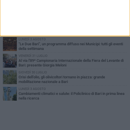
LUNEDÌ 3 AGOSTO
UEFA Euro 2032, formalizzata la disponibilità dello Stadio San
Nicola. Leccese: «Bari è pronta»
LUNEDÌ 3 AGOSTO
Continua la stagione dei mercati serali a Bari: il calendario di
agosto
LUNEDÌ 3 AGOSTO
"Le Due Bari", un programma diffuso nei Municipi: tutti gli eventi
della settimana
VENERDÌ 31 LUGLIO
Al via l'89ª Campionaria Internazionale della Fiera del Levante di
Bari: presente Giorgia Meloni
GIOVEDÌ 30 LUGLIO
Crisi dell’olio, gli olivicoltori tornano in piazza: grande
mobilitazione nazionale a Bari
LUNEDÌ 3 AGOSTO
Cambiamenti climatici e salute: il Policlinico di Bari in prima linea
nella ricerca