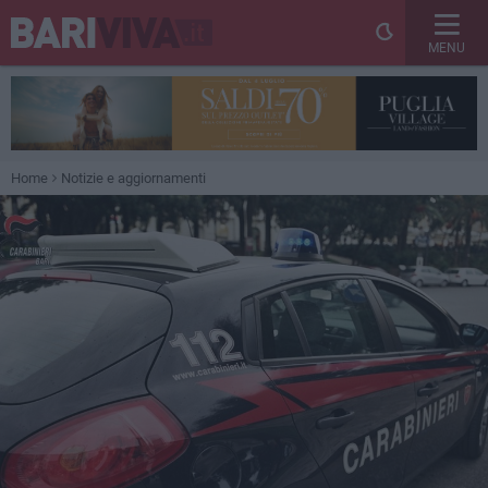
MENU
Home
Notizie e aggiornamenti