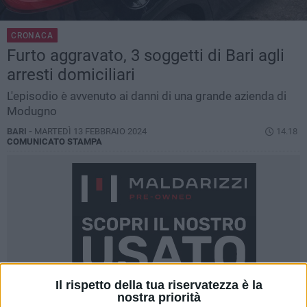
CRONACA
Furto aggravato, 3 soggetti di Bari agli
arresti domiciliari
L'episodio è avvenuto ai danni di una grande azienda di
Modugno
BARI -
MARTEDÌ 13 FEBBRAIO 2024
14.18
COMUNICATO STAMPA
Il rispetto della tua riservatezza è la
nostra priorità