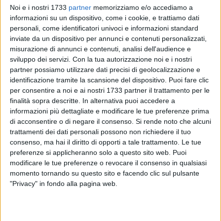
Noi e i nostri 1733
partner
memorizziamo e/o accediamo a
informazioni su un dispositivo, come i cookie, e trattiamo dati
personali, come identificatori univoci e informazioni standard
inviate da un dispositivo per annunci e contenuti personalizzati,
10
misurazione di annunci e contenuti, analisi dell'audience e
sviluppo dei servizi.
Con la tua autorizzazione noi e i nostri
partner possiamo utilizzare dati precisi di geolocalizzazione e
I
Carabinieri della Compagnia di Modugno
hanno dato
identificazione tramite la scansione del dispositivo. Puoi fare clic
esecuzione ad un'ordinanza applicativa di
misure cautelari
per consentire a noi e ai nostri 1733 partner il trattamento per le
finalità sopra descritte. In alternativa puoi accedere a
"agli arresti domiciliari
", emessa dal Gip del Tribunale di Bari,
informazioni più dettagliate e modificare le tue preferenze prima
su richiesta della Procura della Repubblica, nei confronti di
di acconsentire o di negare il consenso.
Si rende noto che alcuni
tre soggetti ritenuti responsabili di furto aggravato a danno
trattamenti dei dati personali possono non richiedere il tuo
di una grossa azienda del Comune di Modugno
, operante
consenso, ma hai il diritto di opporti a tale trattamento. Le tue
nel settore dell'arredamento.
preferenze si applicheranno solo a questo sito web. Puoi
Il provvedimento scaturisce dall'indagine condotta da
modificare le tue preferenze o revocare il consenso in qualsiasi
personale della Stazione Carabinieri di Modugno a seguito di
momento tornando su questo sito e facendo clic sul pulsante
"Privacy" in fondo alla pagina web.
una denuncia per furto di beni, risalente al mese di aprile
dello scorso anno, causando un notevole danno economico.
In particolare, è emerso (fatta salva la valutazione nelle fasi