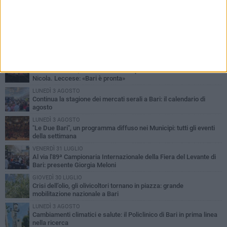
PIÙ LETTI QUESTA SETTIMANA
LUNEDÌ 3 AGOSTO
UEFA Euro 2032, formalizzata la disponibilità dello Stadio San
Nicola. Leccese: «Bari è pronta»
LUNEDÌ 3 AGOSTO
Continua la stagione dei mercati serali a Bari: il calendario di
agosto
LUNEDÌ 3 AGOSTO
"Le Due Bari", un programma diffuso nei Municipi: tutti gli eventi
della settimana
VENERDÌ 31 LUGLIO
Al via l'89ª Campionaria Internazionale della Fiera del Levante di
Bari: presente Giorgia Meloni
GIOVEDÌ 30 LUGLIO
Crisi dell’olio, gli olivicoltori tornano in piazza: grande
mobilitazione nazionale a Bari
LUNEDÌ 3 AGOSTO
Cambiamenti climatici e salute: il Policlinico di Bari in prima linea
nella ricerca