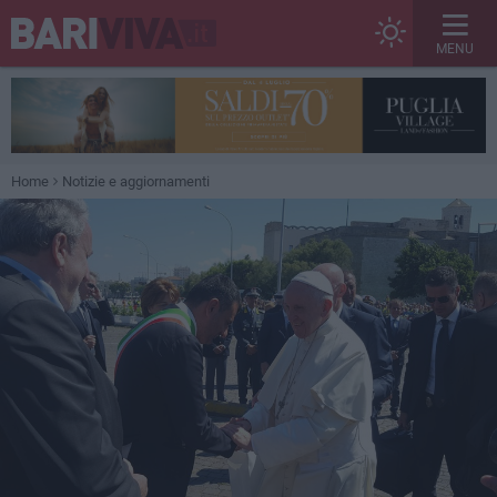
MENU
Home
Notizie e aggiornamenti