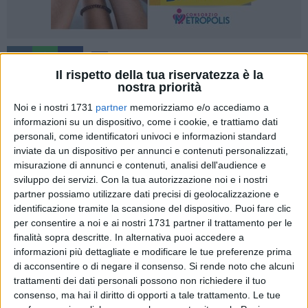
20
Il rispetto della tua riservatezza è la
nostra priorità
Noi e i nostri 1731
partner
memorizziamo e/o accediamo a
Una giornata storica per Bari, che stamattina ha ospitato la
informazioni su un dispositivo, come i cookie, e trattiamo dati
visita di Papa Francesco, intervenuto nel capoluogo pugliese
personali, come identificatori univoci e informazioni standard
per incontrare i patriarchi e i capi della chiesa ortodossa
inviate da un dispositivo per annunci e contenuti personalizzati,
d'Oriente. Dopo il momento di dialogo in basilica di San
misurazione di annunci e contenuti, analisi dell'audience e
Nicola, dove ha fatto visita con i suoi interlocutori alla cripta
sviluppo dei servizi.
Con la tua autorizzazione noi e i nostri
partner possiamo utilizzare dati precisi di geolocalizzazione e
che custodisce le ossa del santo, il Pontefice si è trasferito in
identificazione tramite la scansione del dispositivo. Puoi fare clic
largo Giannella, dove ha incontrato i fedeli per un momento
per consentire a noi e ai nostri 1731 partner il trattamento per le
di preghiera per la pace nel Medio Oriente.
finalità sopra descritte. In alternativa puoi accedere a
informazioni più dettagliate e modificare le tue preferenze prima
A ricevere il Santo Padre al suo arrivo questa mattina è stato
di acconsentire o di negare il consenso.
Si rende noto che alcuni
il sindaco di Bari, Antonio Decaro, che a Francesco ha
trattamenti dei dati personali possono non richiedere il tuo
consegnato la caravella, simbolo di Bari e della secolare
consenso, ma hai il diritto di opporti a tale trattamento. Le tue