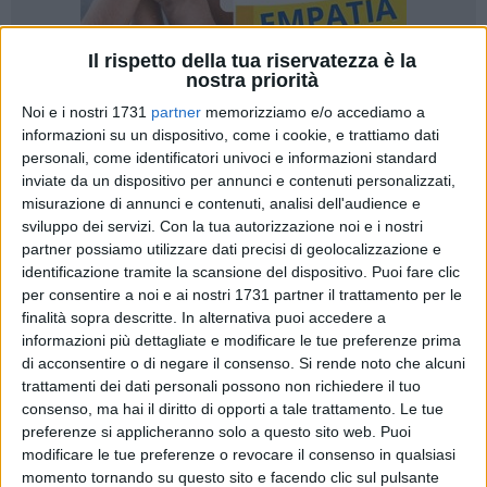
Il rispetto della tua riservatezza è la
nostra priorità
Noi e i nostri 1731
partner
memorizziamo e/o accediamo a
1
informazioni su un dispositivo, come i cookie, e trattiamo dati
personali, come identificatori univoci e informazioni standard
inviate da un dispositivo per annunci e contenuti personalizzati,
misurazione di annunci e contenuti, analisi dell'audience e
Quattro persone ai domiciliari e altre due colpite da misure
sviluppo dei servizi.
Con la tua autorizzazione noi e i nostri
interdittive del divieto temporaneo di esercitare determinate
partner possiamo utilizzare dati precisi di geolocalizzazione e
professioni, imprese o uffici direttivi. I militari della
Guardia
identificazione tramite la scansione del dispositivo. Puoi fare clic
di Finanza di Bari
, dalla mattinata di oggi, stanno dando
per consentire a noi e ai nostri 1731 partner il trattamento per le
esecuzione, ad un'ordinanza applicativa di misure cautelari
finalità sopra descritte. In alternativa puoi accedere a
informazioni più dettagliate e modificare le tue preferenze prima
detentive personali.
di acconsentire o di negare il consenso.
Si rende noto che alcuni
trattamenti dei dati personali possono non richiedere il tuo
I finanzieri hanno notificato una ordinanza del
Tribunale di
consenso, ma hai il diritto di opporti a tale trattamento. Le tue
Bari
, su richiesta della
Procura della Repubblica
, a carico di
preferenze si applicheranno solo a questo sito web. Puoi
quattro persone e misure interdittive del divieto temporaneo
modificare le tue preferenze o revocare il consenso in qualsiasi
di esercitare determinate professioni, imprese o uffici direttivi
momento tornando su questo sito e facendo clic sul pulsante