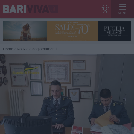
MENU
Home
Notizie e aggiornamenti