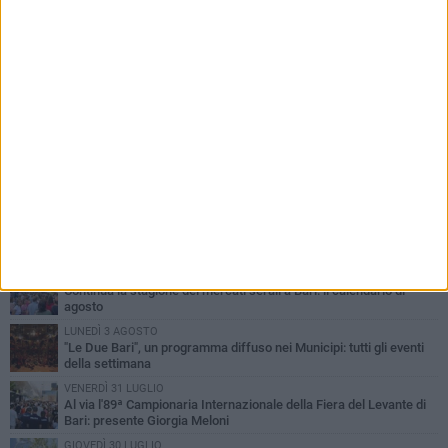
PIÙ LETTI QUESTA SETTIMANA
LUNEDÌ 3 AGOSTO
UEFA Euro 2032, formalizzata la disponibilità dello Stadio San
Nicola. Leccese: «Bari è pronta»
LUNEDÌ 3 AGOSTO
Continua la stagione dei mercati serali a Bari: il calendario di
agosto
LUNEDÌ 3 AGOSTO
"Le Due Bari", un programma diffuso nei Municipi: tutti gli eventi
della settimana
VENERDÌ 31 LUGLIO
Al via l'89ª Campionaria Internazionale della Fiera del Levante di
Bari: presente Giorgia Meloni
GIOVEDÌ 30 LUGLIO