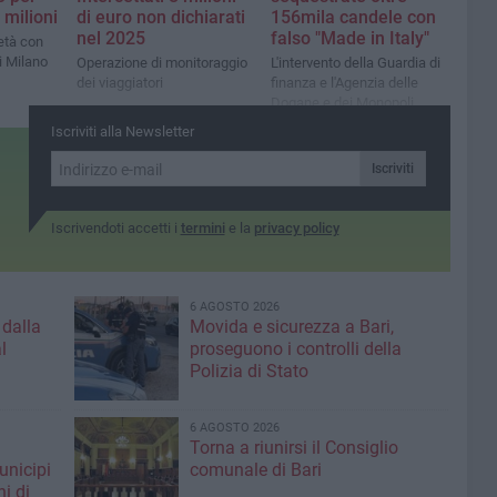
 milioni
di euro non dichiarati
156mila candele con
nel 2025
falso "Made in Italy"
età con
i Milano
Operazione di monitoraggio
L'intervento della Guardia di
dei viaggiatori
finanza e l'Agenzia delle
Dogane e dei Monopoli
Iscriviti alla Newsletter
Iscriviti
Iscrivendoti accetti i
termini
e la
privacy policy
6 AGOSTO 2026
 dalla
Movida e sicurezza a Bari,
l
proseguono i controlli della
Polizia di Stato
6 AGOSTO 2026
Torna a riunirsi il Consiglio
unicipi
comunale di Bari
ni di