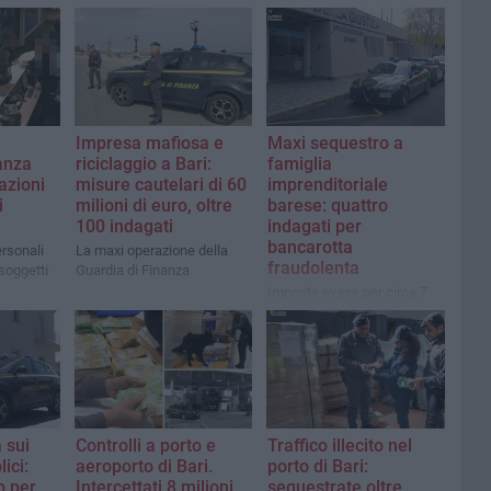
Impresa mafiosa e
Maxi sequestro a
anza
riciclaggio a Bari:
famiglia
razioni
misure cautelari di 60
imprenditoriale
i
milioni di euro, oltre
barese: quattro
100 indagati
indagati per
bancarotta
ersonali
La maxi operazione della
fraudolenta
 soggetti
Guardia di Finanza
Imposte evase per circa 7
milioni di euro
a sui
Controlli a porto e
Traffico illecito nel
ici:
aeroporto di Bari.
porto di Bari:
o per
Intercettati 8 milioni
sequestrate oltre