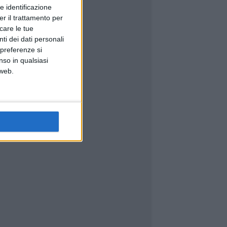
e identificazione
er il trattamento per
icare le tue
ti dei dati personali
 preferenze si
nso in qualsiasi
 web.