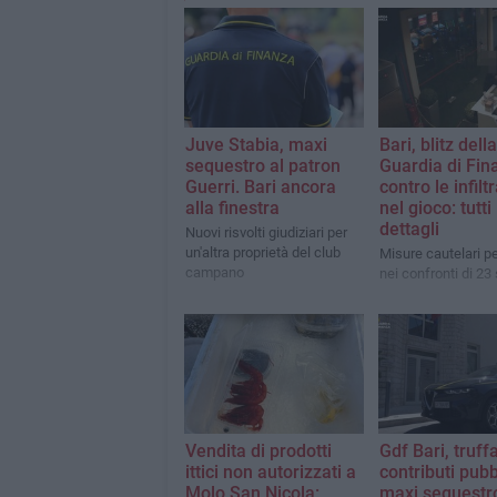
Juve Stabia, maxi
Bari, blitz della
sequestro al patron
Guardia di Fin
Guerri. Bari ancora
contro le infilt
alla finestra
nel gioco: tutti 
dettagli
Nuovi risvolti giudiziari per
un'altra proprietà del club
Misure cautelari p
campano
nei confronti di 23
Vendita di prodotti
Gdf Bari, truff
ittici non autorizzati a
contributi pubbl
Molo San Nicola:
maxi sequestr