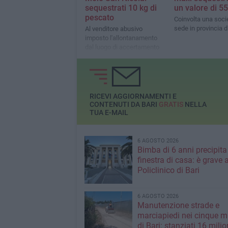
sequestrati 10 kg di
un valore di 55
pescato
Coinvolta una soci
sede in provincia d
Al venditore abusivo
imposto l'allontanamento
dal luogo di accertamento
dei fatti per 48 ore
RICEVI AGGIORNAMENTI E
CONTENUTI DA BARI
GRATIS
NELLA
TUA E-MAIL
6 AGOSTO 2026
Bimba di 6 anni precipita
finestra di casa: è grave a
Policlinico di Bari
6 AGOSTO 2026
Manutenzione strade e
marciapiedi nei cinque m
di Bari: stanziati 16 milio