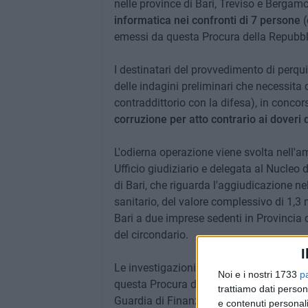
nelle province di Bari, Treviso e Bergamo
informatica nei confronti di 7 persone
(
emessi da questa Procura della Repubbl
I destinatari del provvedimento di perq
delle indagini preliminari che necessita
contraddittorio con la difesa), in concorso
corruzione per atto contrario ai doveri d'
L'odierna operazione viene svolta nell'am
Ufficio giudiziario e delegata al Nucleo
di Bari, che riguarda l'aggiudicazione ne
sanitario, del valore complessivo di 1,3 m
Bari a due imprese sedenti in Provincia d
del circondario.
I
Le investigazioni costituiscono un'ulte
Noi e i nostri 1733
p
questa Procura della Repubblica - in sin
trattiamo dati person
Guardia di Finanza di Bari - nel contrasto 
e contenuti personali