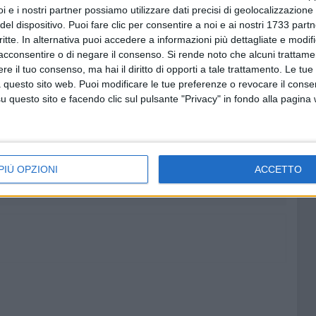
 a presidio della qualità dei servizi offerti e delle
i e i nostri partner possiamo utilizzare dati precisi di geolocalizzazione 
del dispositivo. Puoi fare clic per consentire a noi e ai nostri 1733 partn
pende nella fase delle indagini preliminari e, pertanto, le
critte. In alternativa puoi accedere a informazioni più dettagliate e modif
dierni non sono state ancora rinviate a giudizio né
acconsentire o di negare il consenso.
Si rende noto che alcuni trattamen
ontestati.
e il tuo consenso, ma hai il diritto di opporti a tale trattamento. Le tue
 questo sito web. Puoi modificare le tue preferenze o revocare il conse
questo sito e facendo clic sul pulsante "Privacy" in fondo alla pagina
6 AGOSTO 2026
:
Segnalati colpi di pistola a
Comune
Japigia, ma i bossoli non si
trovano
PIÙ OPZIONI
ACCETTO