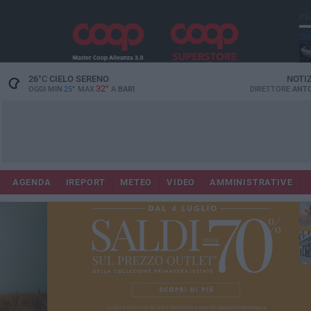
PI
Lec
26
°C
CIELO SERENO
NOTI
32°
OGGI MIN
25°
MAX
A
BARI
DIRETTORE
ANTO
AGENDA
IREPORT
METEO
VIDEO
AMMINISTRATIVE
ri
fuo