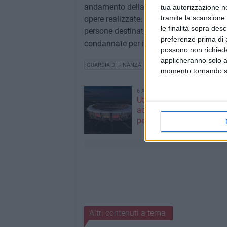
andamento della Pubblica Amministrazione,
tua autorizzazione no
tramite la scansione 
opere realizzate. Il procedimento penale 
le finalità sopra des
persone destinatarie dei provvedimenti o
preferenze prima di 
condannate per i reati così come a loro c
possono non richieder
applicheranno solo a
GUARDIA DI FINANZA
momento tornando su 
6 AGOSTO 2026
Utilizzo stadio San Nicola
accordo tra SSC Bari e 
per tre mesi
Altri contenuti a tema