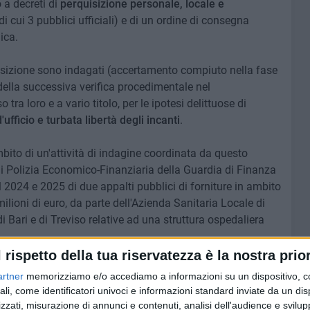
 a decreti di
perquisizione personale, locale e
di cui 3 pubblici ufficiali) e di un ordine di consegna
ica.
uisizione sono indagati (accertamento compiuto nella fase
 della successiva verifica procedimentale nel
 tra loro e a vario titolo, per le ipotesi delittuose di
ufficio e turbata libertà degli incanti
.
bito di un'attività di indagine coordinata da questo
 di Polizia Economico-Finanziaria della Guardia di Finanza
l 2024 e 2025 di due appalti pubblici di forniture in ambito
ilioni di euro, da parte dell'Azienda Sanitaria Locale di
i Bari e di Treviso relative ad una struttura ospedaliera
l rispetto della tua riservatezza è la nostra prior
riore testimonianza del costante impegno profuso da
artner
memorizziamo e/o accediamo a informazioni su un dispositivo, c
ergia con il Nucleo di Polizia Economico-Finanziaria della
ali, come identificatori univoci e informazioni standard inviate da un di
ai reati a tutela a tutela della legalità e del buon
zzati, misurazione di annunci e contenuti, analisi dell'audience e svilupp