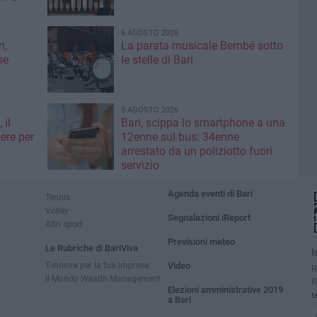
6 AGOSTO 2026
i,
La parata musicale Bembé sotto
se
le stelle di Bari
5 AGOSTO 2026
 il
Bari, scippa lo smartphone a una
ere per
12enne sul bus: 34enne
arrestato da un poliziotto fuori
servizio
Agenda eventi di Bari
Tennis
Volley
Segnalazioni iReport
Altri sport
Previsioni meteo
Le Rubriche di BariViva
I
T-innova per la tua impresa
Video
R
Il Mondo Wealth Management
B
Elezioni amministrative 2019
t
a Bari