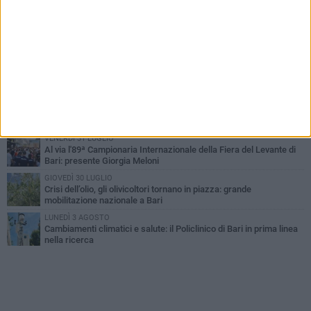
LUNEDÌ 3 AGOSTO
UEFA Euro 2032, formalizzata la disponibilità dello Stadio San
Nicola. Leccese: «Bari è pronta»
LUNEDÌ 3 AGOSTO
Continua la stagione dei mercati serali a Bari: il calendario di
agosto
LUNEDÌ 3 AGOSTO
"Le Due Bari", un programma diffuso nei Municipi: tutti gli eventi
della settimana
VENERDÌ 31 LUGLIO
Al via l'89ª Campionaria Internazionale della Fiera del Levante di
Bari: presente Giorgia Meloni
GIOVEDÌ 30 LUGLIO
Crisi dell’olio, gli olivicoltori tornano in piazza: grande
mobilitazione nazionale a Bari
LUNEDÌ 3 AGOSTO
Cambiamenti climatici e salute: il Policlinico di Bari in prima linea
nella ricerca