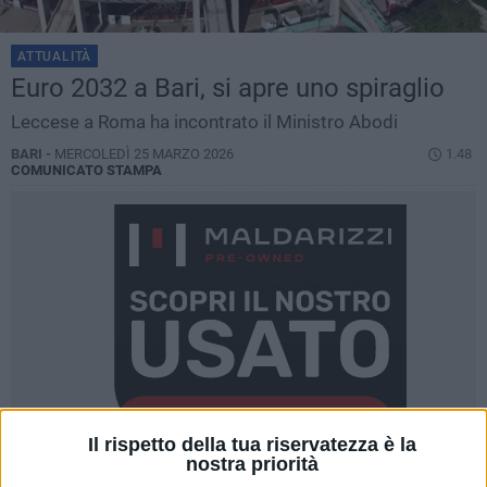
ATTUALITÀ
Euro 2032 a Bari, si apre uno spiraglio
Leccese a Roma ha incontrato il Ministro Abodi
BARI -
MERCOLEDÌ 25 MARZO 2026
1.48
COMUNICATO STAMPA
Il rispetto della tua riservatezza è la
nostra priorità