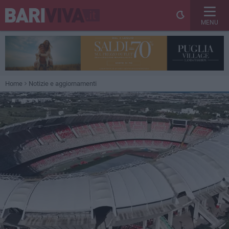
MENU
Home
Notizie e aggiornamenti