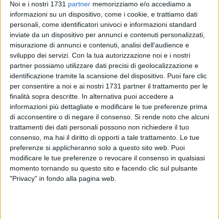
Noi e i nostri 1731
partner
memorizziamo e/o accediamo a
informazioni su un dispositivo, come i cookie, e trattiamo dati
personali, come identificatori univoci e informazioni standard
inviate da un dispositivo per annunci e contenuti personalizzati,
misurazione di annunci e contenuti, analisi dell'audience e
Si è svolto ieri, 24 marzo, a Roma, l'incontro tra il sindaco di
sviluppo dei servizi.
Con la tua autorizzazione noi e i nostri
Bari
Vito Leccese e
il ministro per lo Sport e i Giovani
partner possiamo utilizzare dati precisi di geolocalizzazione e
identificazione tramite la scansione del dispositivo. Puoi fare clic
Andrea Abodi,
promosso dal senatore
Filippo Melchiorre
,
per consentire a noi e ai nostri 1731 partner il trattamento per le
per fare il punto sulla candidatura della città a ospitare
finalità sopra descritte. In alternativa puoi accedere a
alcune partite degli
Europei di calcio UEFA 2032.
Nel corso
informazioni più dettagliate e modificare le tue preferenze prima
del confronto sono stati approfonditi gli aspetti tecnici e
di acconsentire o di negare il consenso.
Si rende noto che alcuni
finanziari legati all'eventuale adeguamento dello stadio San
trattamenti dei dati personali possono non richiedere il tuo
Nicola, con particolare attenzione alla sostenibilità
consenso, ma hai il diritto di opporti a tale trattamento. Le tue
dell'intervento per il bilancio comunale e alla possibilità di
preferenze si applicheranno solo a questo sito web. Puoi
modificare le tue preferenze o revocare il consenso in qualsiasi
reperire risorse esterne.
momento tornando su questo sito e facendo clic sul pulsante
"Privacy" in fondo alla pagina web.
«Ringrazio il Ministro Abodi per questo confronto
- ha detto il
primo cittadino barese -
, fondamentale per fare chiarezza
sul percorso da intraprendere per ospitare a Bari le partite di
EURO 2032: rimaniamo con i piedi per terra e valuteremo se