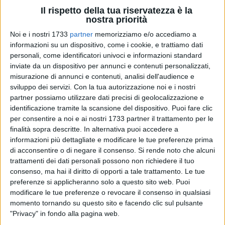
Il rispetto della tua riservatezza è la
nostra priorità
A cura di
Noi e i nostri 1733
partner
memorizziamo e/o accediamo a
LA REDAZIONE
informazioni su un dispositivo, come i cookie, e trattiamo dati
personali, come identificatori univoci e informazioni standard
inviate da un dispositivo per annunci e contenuti personalizzati,
misurazione di annunci e contenuti, analisi dell'audience e
Domenica 4 marzo, siamo giunti al giorno delle elezioni
sviluppo dei servizi.
Con la tua autorizzazione noi e i nostri
politiche. Si può votare solo oggi e i seggi saranno aperti
partner possiamo utilizzare dati precisi di geolocalizzazione e
dalle 7 alle 23.
identificazione tramite la scansione del dispositivo. Puoi fare clic
per consentire a noi e ai nostri 1733 partner il trattamento per le
Ricordiamo che possono votare tutti coloro che abbiano
finalità sopra descritte. In alternativa puoi accedere a
compiuto i 18 anni di età, a cui verrà consegnata una sola
informazioni più dettagliate e modificare le tue preferenze prima
scheda per votare la Camera, mentre chi ha raggiunto i 25
di acconsentire o di negare il consenso.
Si rende noto che alcuni
trattamenti dei dati personali possono non richiedere il tuo
anni può esprimere il suo voto anche per il Senato. Le schde
consenso, ma hai il diritto di opporti a tale trattamento. Le tue
sono di colore rosa per la Camera e giallo per il Senato.
preferenze si applicheranno solo a questo sito web. Puoi
modificare le tue preferenze o revocare il consenso in qualsiasi
Per votare è necessario avere con sé un documento di
momento tornando su questo sito e facendo clic sul pulsante
identità e la propria tessera elettorale, se non la trovate gli
"Privacy" in fondo alla pagina web.
uffici sono aperti anche oggi per poter richiederne una