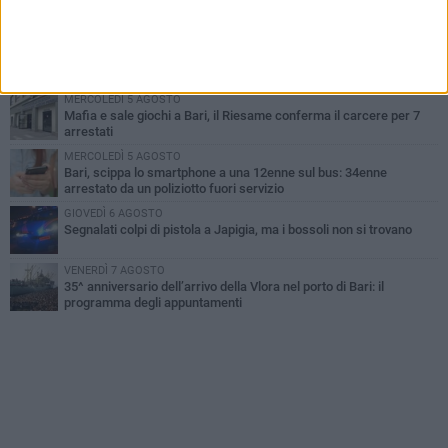
Città Metropolitana di Bari, riaperti i termini per diverse posizioni
lavorative
VENERDÌ 7 AGOSTO
A S.Spirito il festival del parcheggio selvaggio sul lungomare
Cristoforo Colombo
MERCOLEDÌ 5 AGOSTO
Mafia e sale giochi a Bari, il Riesame conferma il carcere per 7
arrestati
MERCOLEDÌ 5 AGOSTO
Bari, scippa lo smartphone a una 12enne sul bus: 34enne
arrestato da un poliziotto fuori servizio
GIOVEDÌ 6 AGOSTO
Segnalati colpi di pistola a Japigia, ma i bossoli non si trovano
VENERDÌ 7 AGOSTO
35^ anniversario dell’arrivo della Vlora nel porto di Bari: il
programma degli appuntamenti