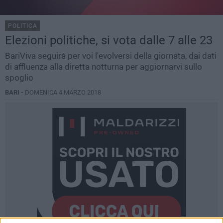
POLITICA
Elezioni politiche, si vota dalle 7 alle 23
BariViva seguirà per voi l'evolversi della giornata, dai dati
di affluenza alla diretta notturna per aggiornarvi sullo
spoglio
BARI -
DOMENICA 4 MARZO 2018