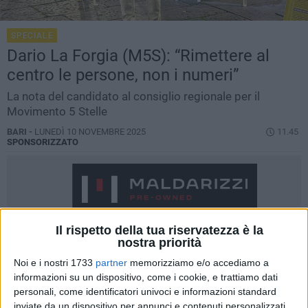
SPECIALE
Dario La Forgia (M5S): “Rimettere al
centro le persone, non i numeri”
La nota del candidato al consiglio regionale per il
Movimento 5 Stelle
BARI -
LUNEDÌ 10 NOVEMBRE 2025
11.45
SPONSORIZZATO
Il rispetto della tua riservatezza è la
nostra priorità
Noi e i nostri 1733
partner
memorizziamo e/o accediamo a
informazioni su un dispositivo, come i cookie, e trattiamo dati
personali, come identificatori univoci e informazioni standard
inviate da un dispositivo per annunci e contenuti personalizzati,