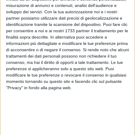
misurazione di annunci e contenuti, analisi dell'audience e
sviluppo dei servizi.
Con la tua autorizzazione noi e i nostri
partner possiamo utilizzare dati precisi di geolocalizzazione e
identificazione tramite la scansione del dispositivo. Puoi fare clic
34
per consentire a noi e ai nostri 1733 partner il trattamento per le
Il welfare non è una spesa, è un investimento nel futuro della
finalità sopra descritte. In alternativa puoi accedere a
nostra comunità. La crisi economica e sociale degli ultimi
informazioni più dettagliate e modificare le tue preferenze prima
di acconsentire o di negare il consenso.
Si rende noto che alcuni
anni ha lasciato ferite profonde, ci sono famiglie che fanno
trattamenti dei dati personali possono non richiedere il tuo
fatica ad arrivare a fine mese, giovani costretti a partire,
consenso, ma hai il diritto di opporti a tale trattamento. Le tue
anziani soli, persone fragili dimenticate. Credo che la politica
preferenze si applicheranno solo a questo sito web. Puoi
debba tornare ad ascoltare queste voci e costruire risposte
modificare le tue preferenze o revocare il consenso in qualsiasi
concrete, non slogan. Il mio programma mette al centro
momento tornando su questo sito e facendo clic sul pulsante
servizi di welfare più accessibili e umani, con l'obiettivo di
"Privacy" in fondo alla pagina web.
rafforzare la rete sociale del territorio.
Tra le priorità: potenziamento dei servizi domiciliari per gli
anziani, sostegno alle famiglie con bambini, creazione di
sportelli unici per l'assistenza sociale e incentivi per
l'inclusione lavorativa delle persone più fragili.