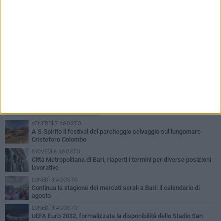
PIÙ LETTI QUESTA SETTIMANA
VENERDÌ 7 AGOSTO
A S.Spirito il festival del parcheggio selvaggio sul lungomare
Cristoforo Colombo
GIOVEDÌ 6 AGOSTO
Città Metropolitana di Bari, riaperti i termini per diverse posizioni
lavorative
LUNEDÌ 3 AGOSTO
Continua la stagione dei mercati serali a Bari: il calendario di
agosto
LUNEDÌ 3 AGOSTO
UEFA Euro 2032, formalizzata la disponibilità dello Stadio San