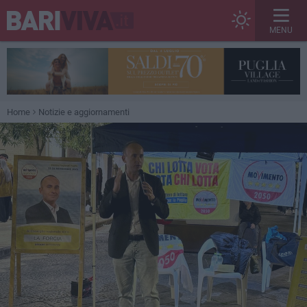
MENU
Home
Notizie e aggiornamenti