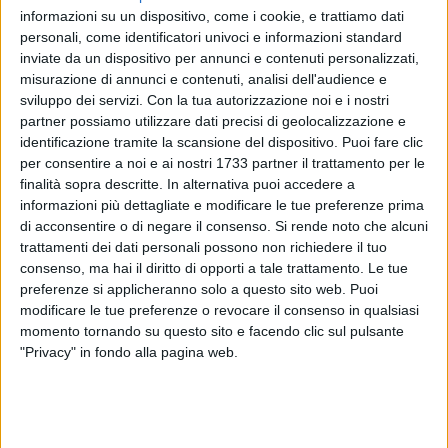
informazioni su un dispositivo, come i cookie, e trattiamo dati
personali, come identificatori univoci e informazioni standard
inviate da un dispositivo per annunci e contenuti personalizzati,
misurazione di annunci e contenuti, analisi dell'audience e
13
A cura di
sviluppo dei servizi.
Con la tua autorizzazione noi e i nostri
ELGA MONTANI
partner possiamo utilizzare dati precisi di geolocalizzazione e
identificazione tramite la scansione del dispositivo. Puoi fare clic
per consentire a noi e ai nostri 1733 partner il trattamento per le
finalità sopra descritte. In alternativa puoi accedere a
Dopo il Pd, arriva il post social di Elly Schlein, segretaria del
informazioni più dettagliate e modificare le tue preferenze prima
partito, che si congratula sia con il nuovo governatore della
di acconsentire o di negare il consenso.
Si rende noto che alcuni
Puglia, che con Fico. «Complimenti a Antonio Decaro e a
trattamenti dei dati personali possono non richiedere il tuo
Roberto Fico per la straordinaria vittoria. E grazie a tutte le
consenso, ma hai il diritto di opporti a tale trattamento. Le tue
forze della coalizione progressista. L'alternativa c'è. Il
preferenze si applicheranno solo a questo sito web. Puoi
modificare le tue preferenze o revocare il consenso in qualsiasi
riscatto parte dal sud. La partita per il 2027 è già
momento tornando su questo sito e facendo clic sul pulsante
apertissima».
"Privacy" in fondo alla pagina web.
«Ho sempre detto che uniti si vince, ma il margine delle
vittorie di oggi di Decaro e Fico dimostra che uniti si
stravince - aggiunge -. E anche dove perdiamo, come in