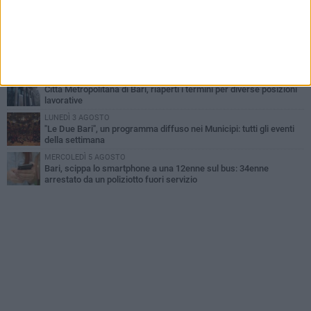
UEFA Euro 2032, formalizzata la disponibilità dello Stadio San
Nicola. Leccese: «Bari è pronta»
VENERDÌ 7 AGOSTO
A S.Spirito il festival del parcheggio selvaggio sul lungomare
Cristoforo Colombo
GIOVEDÌ 6 AGOSTO
Città Metropolitana di Bari, riaperti i termini per diverse posizioni
lavorative
LUNEDÌ 3 AGOSTO
"Le Due Bari", un programma diffuso nei Municipi: tutti gli eventi
della settimana
MERCOLEDÌ 5 AGOSTO
Bari, scippa lo smartphone a una 12enne sul bus: 34enne
arrestato da un poliziotto fuori servizio