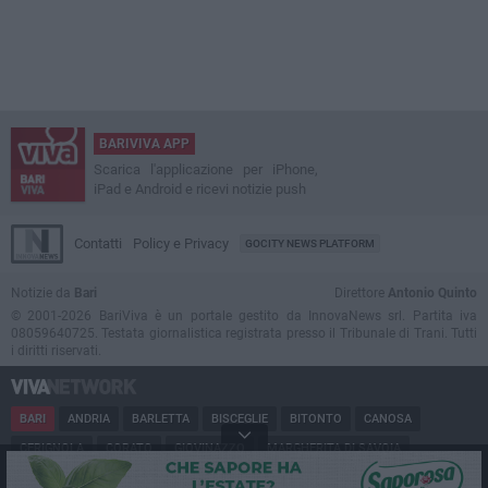
BARIVIVA APP
Scarica l'applicazione per iPhone,
iPad e Android e ricevi notizie push
Contatti
Policy e Privacy
GOCITY NEWS PLATFORM
Notizie da
Bari
Direttore
Antonio Quinto
© 2001-2026 BariViva è un portale gestito da InnovaNews srl. Partita iva
08059640725. Testata giornalistica registrata presso il Tribunale di Trani. Tutti
i diritti riservati.
BARI
ANDRIA
BARLETTA
BISCEGLIE
BITONTO
CANOSA
CERIGNOLA
CORATO
GIOVINAZZO
MARGHERITA DI SAVOIA
MINERVINO
MODUGNO
MOLFETTA
PUGLIA
RUVO