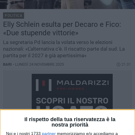
POLITICA
Elly Schlein esulta per Decaro e Fico:
«Due stupende vittorie»
La segretaria Pd lancia la volata verso le elezioni
nazionali: «L’alternativa c’è. Il riscatto parte dal sud. La
partita per il 2027 è già apertissima»
BARI -
LUNEDÌ 24 NOVEMBRE 2025
21.31
Il rispetto della tua riservatezza è la
nostra priorità
Noi e i nostri 1733
partner
memorizziamo e/o accediamo a