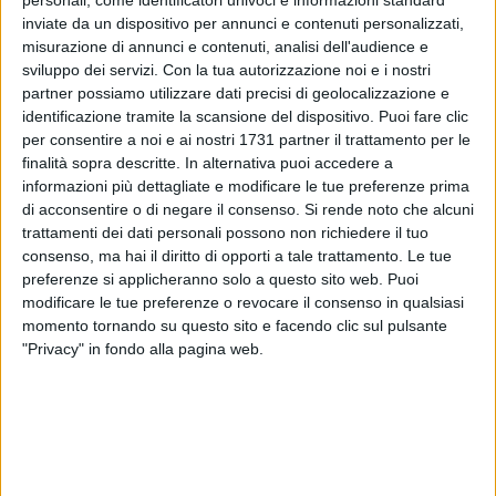
personali, come identificatori univoci e informazioni standard
inviate da un dispositivo per annunci e contenuti personalizzati,
misurazione di annunci e contenuti, analisi dell'audience e
51
A cura di
sviluppo dei servizi.
Con la tua autorizzazione noi e i nostri
LA REDAZIONE
partner possiamo utilizzare dati precisi di geolocalizzazione e
identificazione tramite la scansione del dispositivo. Puoi fare clic
per consentire a noi e ai nostri 1731 partner il trattamento per le
Il dottor
Donato Sivo,
detto Danny è da ieri, martedì 2
finalità sopra descritte. In alternativa puoi accedere a
settembre il nuovo direttore sanitario del Policlinico di Bari.
informazioni più dettagliate e modificare le tue preferenze prima
La nomina è stata conferita dal Direttore generale
di acconsentire o di negare il consenso.
Si rende noto che alcuni
trattamenti dei dati personali possono non richiedere il tuo
dell'Azienda ospedaliera universitaria consorziale Policlinico
consenso, ma hai il diritto di opporti a tale trattamento. Le tue
di Bari, Antonio Sanguedolce.
preferenze si applicheranno solo a questo sito web. Puoi
L'incarico della durata di tre anni, decorre dal 12 settembre
modificare le tue preferenze o revocare il consenso in qualsiasi
2025.
momento tornando su questo sito e facendo clic sul pulsante
"Privacy" in fondo alla pagina web.
Il dottor Sivo, inserito da lunghi anni nell'elenco regionale
degli idonei alla nomina quale Direttore Sanitario di Enti Ed
Aziende sanitarie, lascia la sua attività di medico del lavoro
presso la Asl Bat, dopo la parentesi di direttore sanitario
della Asl di Bari avvenuta dal 17 febbraio al 27 dicembre del