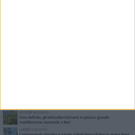
PIÙ LETTI QUESTA SETTIMANA
LUNEDÌ 3 AGOSTO
UEFA Euro 2032, formalizzata la disponibilità dello Stadio San
Nicola. Leccese: «Bari è pronta»
LUNEDÌ 3 AGOSTO
Continua la stagione dei mercati serali a Bari: il calendario di
agosto
LUNEDÌ 3 AGOSTO
"Le Due Bari", un programma diffuso nei Municipi: tutti gli eventi
della settimana
VENERDÌ 31 LUGLIO
Al via l'89ª Campionaria Internazionale della Fiera del Levante di
Bari: presente Giorgia Meloni
GIOVEDÌ 30 LUGLIO
Crisi dell’olio, gli olivicoltori tornano in piazza: grande
mobilitazione nazionale a Bari
LUNEDÌ 3 AGOSTO
Cambiamenti climatici e salute: il Policlinico di Bari in prima linea