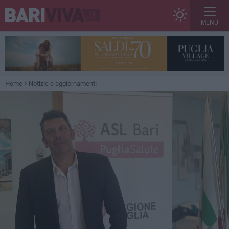
MENU
Home
Notizie e aggiornamenti