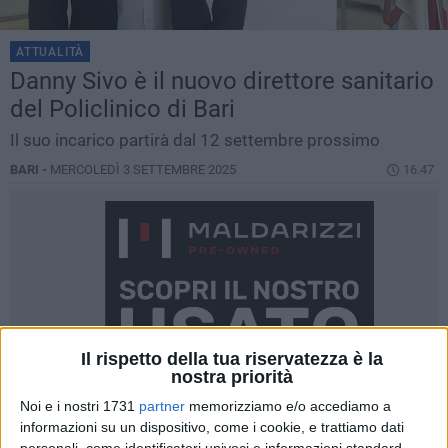
ATTUALITÀ
Danny Sivo è il nuovo direttore sanitario
del Policlinico di Bari
Il suo incarico partirà dal 12 settembre prossimo
BARI -
MERCOLEDÌ 3 SETTEMBRE 2025
16.47
Il rispetto della tua riservatezza è la
nostra priorità
Noi e i nostri 1731
partner
memorizziamo e/o accediamo a
informazioni su un dispositivo, come i cookie, e trattiamo dati