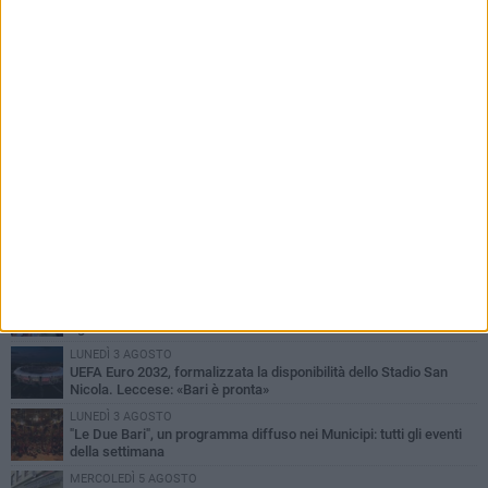
PIÙ LETTI QUESTA SETTIMANA
VENERDÌ 7 AGOSTO
A S.Spirito il festival del parcheggio selvaggio sul lungomare
Cristoforo Colombo
GIOVEDÌ 6 AGOSTO
Città Metropolitana di Bari, riaperti i termini per diverse posizioni
lavorative
LUNEDÌ 3 AGOSTO
Continua la stagione dei mercati serali a Bari: il calendario di
agosto
LUNEDÌ 3 AGOSTO
UEFA Euro 2032, formalizzata la disponibilità dello Stadio San
Nicola. Leccese: «Bari è pronta»
LUNEDÌ 3 AGOSTO
"Le Due Bari", un programma diffuso nei Municipi: tutti gli eventi
della settimana
MERCOLEDÌ 5 AGOSTO