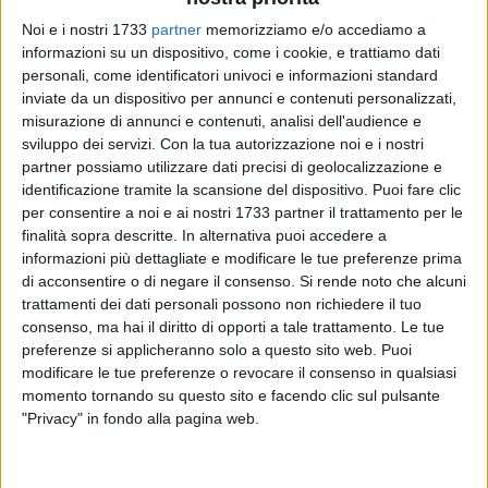
Noi e i nostri 1733
partner
memorizziamo e/o accediamo a
informazioni su un dispositivo, come i cookie, e trattiamo dati
personali, come identificatori univoci e informazioni standard
inviate da un dispositivo per annunci e contenuti personalizzati,
misurazione di annunci e contenuti, analisi dell'audience e
sviluppo dei servizi.
Con la tua autorizzazione noi e i nostri
partner possiamo utilizzare dati precisi di geolocalizzazione e
identificazione tramite la scansione del dispositivo. Puoi fare clic
C'è un filo rosso - come il vino - che unisce le vigne di Gioia
per consentire a noi e ai nostri 1733 partner il trattamento per le
del Colle ai canali di Amsterdam, ed è un legame fatto di
finalità sopra descritte. In alternativa puoi accedere a
talento e radici profonde. Nella giornata di ieri, 23 febbraio, il
informazioni più dettagliate e modificare le tue preferenze prima
di acconsentire o di negare il consenso.
Si rende noto che alcuni
Sindaco metropolitano Vito Leccese ha voluto incontrare a
trattamenti dei dati personali possono non richiedere il tuo
Palazzo della Città
Antonello Nicastri,
il giovane
consenso, ma hai il diritto di opporti a tale trattamento. Le tue
professionista di Gioia del Colle che sta conquistando
preferenze si applicheranno solo a questo sito web. Puoi
l'Europa.
modificare le tue preferenze o revocare il consenso in qualsiasi
momento tornando su questo sito e facendo clic sul pulsante
Partito dal comune murgiano, Nicastri è arrivato a ricoprire il
"Privacy" in fondo alla pagina web.
prestigioso ruolo di Wine Director all'hotel De L'Europe e nel
ristorante bistellato Flore ad Amsterdam, ma è notizia di