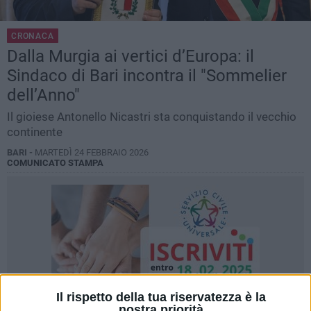
CRONACA
Dalla Murgia ai vertici d’Europa: il
Sindaco di Bari incontra il "Sommelier
dell’Anno"
Il gioiese Antonello Nicastri sta conquistando il vecchio
continente
BARI -
MARTEDÌ 24 FEBBRAIO 2026
COMUNICATO STAMPA
Il rispetto della tua riservatezza è la
nostra priorità