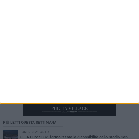
6 AGOSTO 2026
Segnalati colpi di pistola a Japigia, ma i
bossoli non si trovano
PIÙ LETTI QUESTA SETTIMANA
LUNEDÌ 3 AGOSTO
UEFA Euro 2032, formalizzata la disponibilità dello Stadio San