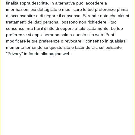
finalità sopra descritte. In alternativa puoi accedere a
informazioni più dettagliate e modificare le tue preferenze prima
Da gennaio a maggio 2026, sono state effettuate
43
di acconsentire o di negare il consenso.
Si rende noto che alcuni
ispezioni
, in seguito a segnalazioni dei cittadini o a
trattamenti dei dati personali possono non richiedere il tuo
difformità riscontrate incrociando le informazioni contenute
consenso, ma hai il diritto di opporti a tale trattamento. Le tue
nelle diverse banche dati istituzionali. A esito delle verifiche
preferenze si applicheranno solo a questo sito web. Puoi
svolte in loco, sono state elevate
24 contestazioni
nei
modificare le tue preferenze o revocare il consenso in qualsiasi
confronti di 8 strutture ricettive. Nello specifico, le sanzioni
momento tornando su questo sito e facendo clic sul pulsante
"Privacy" in fondo alla pagina web.
sono state disposte per assenza di autorizzazione a
effettuare attività di tipo alberghiero, mancata esposizione
del C.I.N. mediante targa identificativa, mancata iscrizione al
portale Pay tourist, omessa esposizione in ogni camera del
cartello del percorso di emergenza anti incendio.
I controlli hanno riguardato strutture ricettive alberghiere ed
extra alberghiere. Nel corso di una ispezione nel quartiere
Madonnella, gli agenti hanno sanzionato il titolare di quattro
locazioni turistiche, che, secondo normativa nazionale,
avrebbe dovuto gestire le stesse in forma "imprenditoriale", e
invece è stato trovato in assenza della relativa Segnalazione
certificata di inizio attività.