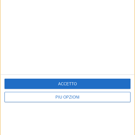
costruendo la via Manzoni di domani"
ACCETTO
PIÙ OPZIONI