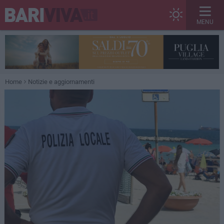
MENU
Home
Notizie e aggiornamenti