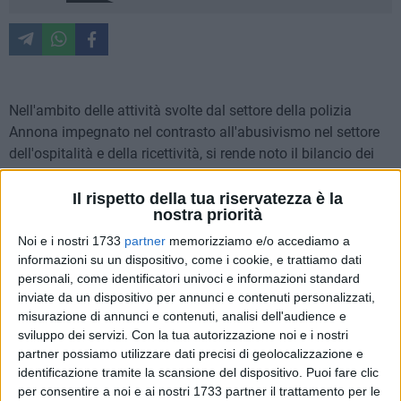
Nell'ambito delle attività svolte dal settore della polizia
Annona impegnato nel contrasto all'abusivismo nel settore
dell'ospitalità e della ricettività, si rende noto il bilancio dei
primi cinque mesi del 2026. Sul portale
Pay tourist
risultano
attualmente censite 4343 strutture ricettive, con 250 nuove
Il rispetto della tua riservatezza è la
nostra priorità
iscrizioni da gennaio ad oggi: dall'inizio dell'anno nella città
di Bari sono stati registrati oltre un milione di
Noi e i nostri 1733
partner
memorizziamo e/o accediamo a
informazioni su un dispositivo, come i cookie, e trattiamo dati
pernottamenti, il 22.9% in più rispetto allo stesso periodo
personali, come identificatori univoci e informazioni standard
del 2025.
inviate da un dispositivo per annunci e contenuti personalizzati,
All'aumento della capacità ricettiva e dell'attrattività turistica
misurazione di annunci e contenuti, analisi dell'audience e
di Bari, si affianca l'azione costante di controllo della Polizia
sviluppo dei servizi.
Con la tua autorizzazione noi e i nostri
Locale, che, grazie al gruppo ispettivo costituito presso il
partner possiamo utilizzare dati precisi di geolocalizzazione e
Nucleo Annona,
garantisce il rispetto della normativa
identificazione tramite la scansione del dispositivo. Puoi fare clic
nazionale e regionale.
per consentire a noi e ai nostri 1733 partner il trattamento per le