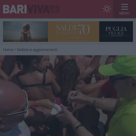
MENU
Home
Notizie e aggiornamenti