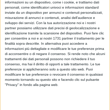
informazioni su un dispositivo, come i cookie, e trattiamo dati
personali, come identificatori univoci e informazioni standard
inviate da un dispositivo per annunci e contenuti personalizzati,
182
A cura di
misurazione di annunci e contenuti, analisi dell'audience e
LA REDAZIONE
sviluppo dei servizi.
Con la tua autorizzazione noi e i nostri
partner possiamo utilizzare dati precisi di geolocalizzazione e
identificazione tramite la scansione del dispositivo. Puoi fare clic
per consentire a noi e ai nostri 1731 partner il trattamento per le
Non c'è niente da fare, ormai vacanza per i vip in Italia fa
finalità sopra descritte. In alternativa puoi accedere a
rima con Puglia. E dopo Victoria e David, e Michael Stipe, è
informazioni più dettagliate e modificare le tue preferenze prima
la volta di Vasco Rossi. Il rocker come lo scorso anno ha
di acconsentire o di negare il consenso.
Si rende noto che alcuni
deciso di trascorrere qualche giorno di relax a Castellaneta
trattamenti dei dati personali possono non richiedere il tuo
Marina. Il tutto immortalato sul suo account Instagram, dove
consenso, ma hai il diritto di opporti a tale trattamento. Le tue
possiamo vedere che tra una passeggiata e un giro in
preferenze si applicheranno solo a questo sito web. Puoi
modificare le tue preferenze o revocare il consenso in qualsiasi
spiaggia non manca l'affetto dei fan che quando lo
momento tornando su questo sito e facendo clic sul pulsante
riconoscono lo "obbligano" ad autografi e selfie.
"Privacy" in fondo alla pagina web.
Vasco Rossi in Puglia accolto dai fan in
1 MINUTO
spiaggia
Instagram Vasco Rossi