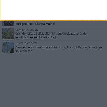
LUNEDÌ 3 AGOSTO
"Le Due Bari", un programma diffuso nei Municipi: tutti gli eventi
della settimana
VENERDÌ 31 LUGLIO
Al via l'89ª Campionaria Internazionale della Fiera del Levante di
Bari: presente Giorgia Meloni
GIOVEDÌ 30 LUGLIO
Crisi dell’olio, gli olivicoltori tornano in piazza: grande
mobilitazione nazionale a Bari
LUNEDÌ 3 AGOSTO
Cambiamenti climatici e salute: il Policlinico di Bari in prima linea
nella ricerca