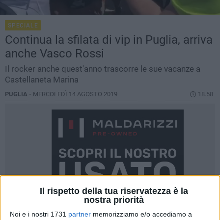
SPECIALE
Continua la sfilata di vip in Puglia, arriva
anche Vasco Rossi
Il rocker anche quest'anno trascorre le sue vacanze a
Castellaneta Marina
PUGLIA -
MERCOLEDÌ 14 AGOSTO 2019
18.58
Il rispetto della tua riservatezza è la
nostra priorità
Noi e i nostri 1731
partner
memorizziamo e/o accediamo a