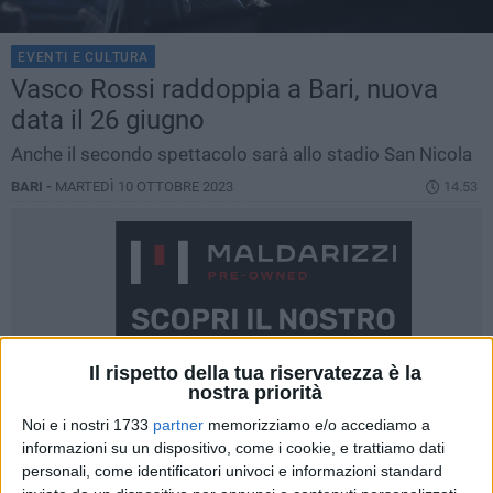
EVENTI E CULTURA
Vasco Rossi raddoppia a Bari, nuova
data il 26 giugno
Anche il secondo spettacolo sarà allo stadio San Nicola
BARI -
MARTEDÌ 10 OTTOBRE 2023
14.53
Il rispetto della tua riservatezza è la
nostra priorità
Noi e i nostri 1733
partner
memorizziamo e/o accediamo a
informazioni su un dispositivo, come i cookie, e trattiamo dati
personali, come identificatori univoci e informazioni standard