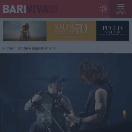
MENU
Home
Notizie e aggiornamenti