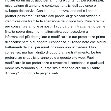
inviate da un dispositivo per annunci e contenuti personalizzati,
misurazione di annunci e contenuti, analisi dell'audience e
sviluppo dei servizi.
Con la tua autorizzazione noi e i nostri
39
partner possiamo utilizzare dati precisi di geolocalizzazione e
identificazione tramite la scansione del dispositivo. Puoi fare clic
per consentire a noi e ai nostri 1733 partner il trattamento per le
Vasco Rossi raddoppia a Bari. Come si legge sui canali
finalità sopra descritte. In alternativa puoi accedere a
social del cantante a «grande, anzi enorme, richiesta si
informazioni più dettagliate e modificare le tue preferenze prima
di acconsentire o di negare il consenso.
Si rende noto che alcuni
aggiungono 15,19, e 20 giugno a Milano e il 26 giugno a
trattamenti dei dati personali possono non richiedere il tuo
Bari».
consenso, ma hai il diritto di opporti a tale trattamento. Le tue
preferenze si applicheranno solo a questo sito web. Puoi
I nuovi biglietti per il Vasco Live 2024 saranno disponibili da:
modificare le tue preferenze o revocare il consenso in qualsiasi
11 ottobre dalle ore 12:00 per il Blasco Fan Club;
momento tornando su questo sito e facendo clic sul pulsante
12 Ottobre dalle ore 12:00 apertura vendite su Vivaticket,
"Privacy" in fondo alla pagina web.
Ticketmaster, Ticketone.
8 AGOSTO 2026
Gomez e Butic si presentano ai baresi