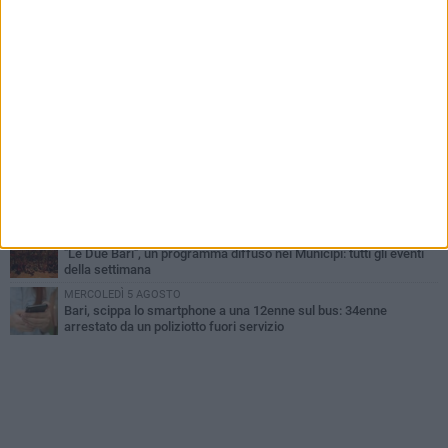
LUNEDÌ 3 AGOSTO
Continua la stagione dei mercati serali a Bari: il calendario di
agosto
LUNEDÌ 3 AGOSTO
UEFA Euro 2032, formalizzata la disponibilità dello Stadio San
Nicola. Leccese: «Bari è pronta»
VENERDÌ 7 AGOSTO
A S.Spirito il festival del parcheggio selvaggio sul lungomare
Cristoforo Colombo
GIOVEDÌ 6 AGOSTO
Città Metropolitana di Bari, riaperti i termini per diverse posizioni
lavorative
LUNEDÌ 3 AGOSTO
"Le Due Bari", un programma diffuso nei Municipi: tutti gli eventi
della settimana
MERCOLEDÌ 5 AGOSTO
Bari, scippa lo smartphone a una 12enne sul bus: 34enne
arrestato da un poliziotto fuori servizio