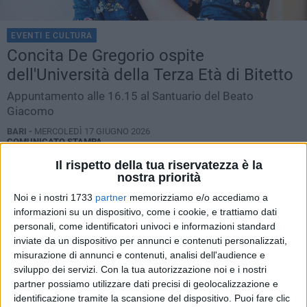
EVENTI E CULTURA
Concita De Gregorio ospite
dell'Università della Terza Età di Bitetto
Appuntamento alle 16.15 al Santuario del Beato
Giacomo
BARI -
MERCOLEDÌ 17 GIUGNO 2026
COMUNICATO STAMPA
Il rispetto della tua riservatezza è la
nostra priorità
Noi e i nostri 1733
partner
memorizziamo e/o accediamo a
informazioni su un dispositivo, come i cookie, e trattiamo dati
personali, come identificatori univoci e informazioni standard
inviate da un dispositivo per annunci e contenuti personalizzati,
misurazione di annunci e contenuti, analisi dell'audience e
sviluppo dei servizi.
Con la tua autorizzazione noi e i nostri
partner possiamo utilizzare dati precisi di geolocalizzazione e
identificazione tramite la scansione del dispositivo. Puoi fare clic