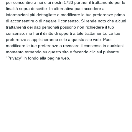
per consentire a noi e ai nostri 1733 partner il trattamento per le
finalità sopra descritte. In alternativa puoi accedere a
informazioni più dettagliate e modificare le tue preferenze prima
di acconsentire o di negare il consenso.
Si rende noto che alcuni
trattamenti dei dati personali possono non richiedere il tuo
consenso, ma hai il diritto di opporti a tale trattamento. Le tue
preferenze si applicheranno solo a questo sito web. Puoi
modificare le tue preferenze o revocare il consenso in qualsiasi
Nell'ambito degli appuntamenti delle Letture d'estate - XII
momento tornando su questo sito e facendo clic sul pulsante
edizione, 𝗅'Università Terza Età "Carpe Diem" Bitetto 𝗁𝖺
"Privacy" in fondo alla pagina web.
𝗅'𝗈𝗇𝗈𝗋𝖾 𝖾𝖽 𝗂𝗅 𝗉𝗂𝖺𝖼𝖾𝗋𝖾 𝖽𝗂 𝖺𝗏𝖾𝗋𝖾 𝗈𝗌𝗉𝗂𝗍𝖾 𝗅'𝖺𝗎𝗍𝗋𝗂𝖼𝖾 𝘾𝙤𝙣𝙘𝙞𝙩𝙖
𝘿𝙚 𝙂𝙧𝙚𝙜𝙤𝙧𝙞𝙤 .
A dialogare con l'autrice, la giornalista Paola Natalicchio.
L'incontro, nato grazie alla collaborazione con la Città di
Bitetto, si terrà oggi, m𝗲𝗿𝗰𝗼𝗹𝗲𝗱ì 17 𝗴𝗶𝘂𝗴𝗻𝗼, 𝗮𝗹𝗹𝗲 𝗼𝗿𝗲
16.15, 𝗻𝗲𝗹𝗹𝗮 𝘀𝗽𝗹𝗲𝗻𝗱𝗶𝗱𝗮 𝗰𝗼𝗿𝗻𝗶𝗰𝗲 𝗱𝗲𝗹𝗹𝗮 𝗦𝗮𝗹𝗮 𝗦𝗮𝗻
𝗙𝗿𝗮𝗻𝗰𝗲𝘀𝗰𝗼 𝗽𝗿𝗲𝘀𝘀𝗼 𝗶𝗹 Santuario Beato Giacomo di Bitetto.
8 AGOSTO 2026