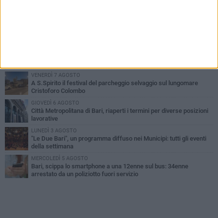
PIÙ LETTI QUESTA SETTIMANA
LUNEDÌ 3 AGOSTO
Continua la stagione dei mercati serali a Bari: il calendario di
agosto
LUNEDÌ 3 AGOSTO
UEFA Euro 2032, formalizzata la disponibilità dello Stadio San
Nicola. Leccese: «Bari è pronta»
VENERDÌ 7 AGOSTO
A S.Spirito il festival del parcheggio selvaggio sul lungomare
Cristoforo Colombo
GIOVEDÌ 6 AGOSTO
Città Metropolitana di Bari, riaperti i termini per diverse posizioni
lavorative
LUNEDÌ 3 AGOSTO
"Le Due Bari", un programma diffuso nei Municipi: tutti gli eventi
della settimana
MERCOLEDÌ 5 AGOSTO
Bari, scippa lo smartphone a una 12enne sul bus: 34enne
arrestato da un poliziotto fuori servizio