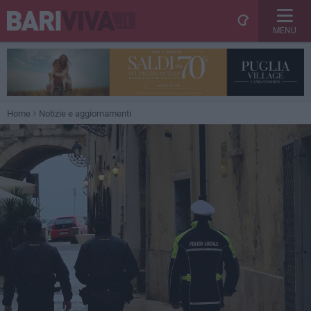
MENU
Home
Notizie e aggiornamenti