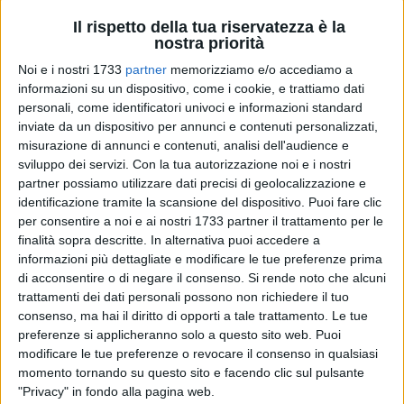
Il rispetto della tua riservatezza è la
nostra priorità
Noi e i nostri 1733
partner
memorizziamo e/o accediamo a
informazioni su un dispositivo, come i cookie, e trattiamo dati
personali, come identificatori univoci e informazioni standard
I Finanzieri del Nucleo Operativo Metropolitano Bari,
inviate da un dispositivo per annunci e contenuti personalizzati,
misurazione di annunci e contenuti, analisi dell'audience e
unitamente a personale della Polizia Locale della Città di
sviluppo dei servizi.
Con la tua autorizzazione noi e i nostri
Bari, nell'ambito delle attività di controllo espletate nel centro
partner possiamo utilizzare dati precisi di geolocalizzazione e
cittadino, hanno sequestrato nei giorni scorsi materiale e
identificazione tramite la scansione del dispositivo. Puoi fare clic
attrezzature utilizzate per la preparazione delle cosiddette
per consentire a noi e ai nostri 1733 partner il trattamento per le
"sgagliozze".
finalità sopra descritte. In alternativa puoi accedere a
informazioni più dettagliate e modificare le tue preferenze prima
In particolare, gli operanti, impiegati in controlli orientati a
di acconsentire o di negare il consenso.
Si rende noto che alcuni
trattamenti dei dati personali possono non richiedere il tuo
verificare il rispetto della normativa in materia di sicurezza
consenso, ma hai il diritto di opporti a tale trattamento. Le tue
alimentare e sul lavoro, anche a seguito di segnalazioni da
preferenze si applicheranno solo a questo sito web. Puoi
parte di cittadini residenti, hanno intercettato in un vicolo del
modificare le tue preferenze o revocare il consenso in qualsiasi
borgo antico una vera e propria postazione attrezzata con
momento tornando su questo sito e facendo clic sul pulsante
un fornello utilizzato per la preparazione del tipico street
"Privacy" in fondo alla pagina web.