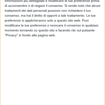
dai binari intorno alle 18.15 grazie ad una operazione
informazioni più dettagliate e modificare le tue preferenze prima
di acconsentire o di negare il consenso.
Si rende noto che alcuni
congiunta dei Vigili del Fuoco della Squadra B del
trattamenti dei dati personali possono non richiedere il tuo
distaccamento della Fiera del Levante e dei tecnici di
consenso, ma hai il diritto di opporti a tale trattamento. Le tue
Ferrovie dello Stato. Alla guida sembrerebbe esserci stato un
preferenze si applicheranno solo a questo sito web. Puoi
anziano, secondo quanto rivelato dalle autorità presenti sul
modificare le tue preferenze o revocare il consenso in qualsiasi
posto.
momento tornando su questo sito e facendo clic sul pulsante
Circolazione ferroviaria in ripresa dalle 18.30.
"Privacy" in fondo alla pagina web.