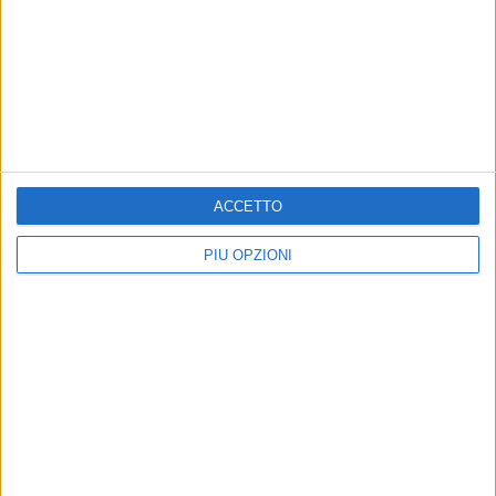
ACCETTO
PIÙ OPZIONI
Altri contenuti a tema
Presentato il Frecciarossa
In vendita i biglietti per il