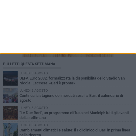
PIÙ LETTI QUESTA SETTIMANA
LUNEDÌ 3 AGOSTO
UEFA Euro 2032, formalizzata la disponibilità dello Stadio San
Nicola. Leccese: «Bari è pronta»
LUNEDÌ 3 AGOSTO
Continua la stagione dei mercati serali a Bari: il calendario di
agosto
LUNEDÌ 3 AGOSTO
"Le Due Bari", un programma diffuso nei Municipi: tutti gli eventi
della settimana
LUNEDÌ 3 AGOSTO
Cambiamenti climatici e salute: il Policlinico di Bari in prima linea
nella ricerca