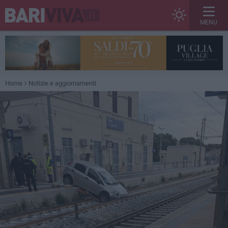
MENU
Home
Notizie e aggiornamenti