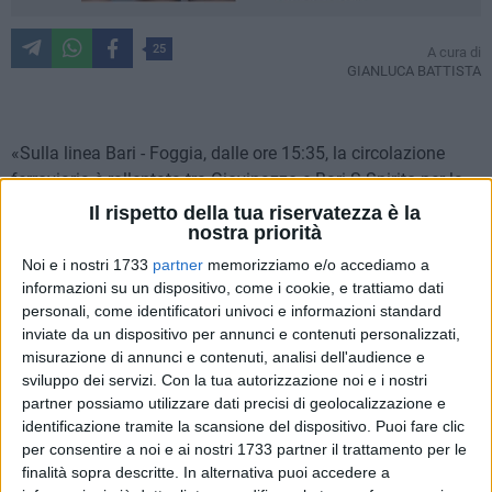
25
A cura di
GIANLUCA BATTISTA
«Sulla linea Bari - Foggia, dalle ore 15:35, la circolazione
ferroviaria è rallentata tra Giovinazzo e Bari S.Spirito per la
presenza di un veicolo all'interno delle barriere di un
Il rispetto della tua riservatezza è la
passaggio a livello regolarmente funzionante.
nostra priorità
Treni a lunga percorrenza rallentano in prossimità degli
Noi e i nostri 1733
partner
memorizziamo e/o accediamo a
attraversamenti. Ritardi sino a 60 minuti su tutta la tratta
informazioni su un dispositivo, come i cookie, e trattiamo dati
adriatica pugliese. Aggiornamenti sul sito di Trenitalia».
personali, come identificatori univoci e informazioni standard
inviate da un dispositivo per annunci e contenuti personalizzati,
misurazione di annunci e contenuti, analisi dell'audience e
AGGIORNAMENTI
sviluppo dei servizi.
Con la tua autorizzazione noi e i nostri
Una Fiat Punto è finita sui binari nella stazione di Bari-Santo
partner possiamo utilizzare dati precisi di geolocalizzazione e
Spirito. Si trovava all'interno del piazzale per cause ancora in
identificazione tramite la scansione del dispositivo. Puoi fare clic
via d'accertamento da parte della Polizia Locale del
per consentire a noi e ai nostri 1733 partner il trattamento per le
capoluogo giunta sul posto. L'autovettura è stata rimossa
finalità sopra descritte. In alternativa puoi accedere a