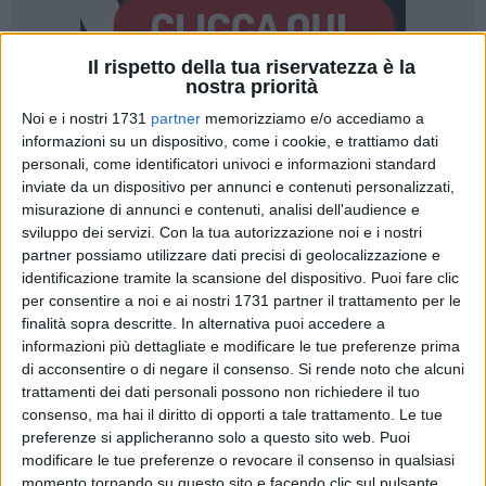
Il rispetto della tua riservatezza è la
nostra priorità
Noi e i nostri 1731
partner
memorizziamo e/o accediamo a
informazioni su un dispositivo, come i cookie, e trattiamo dati
personali, come identificatori univoci e informazioni standard
inviate da un dispositivo per annunci e contenuti personalizzati,
Curare la persona, non solo la malattia, usando le parole e le
misurazione di annunci e contenuti, analisi dell'audience e
attenzioni giuste. Questa mattina a Roma, presso l'Istituto
sviluppo dei servizi.
Con la tua autorizzazione noi e i nostri
Superiore di Sanità, tre unità operative dell'
Ospedale Di
partner possiamo utilizzare dati precisi di geolocalizzazione e
identificazione tramite la scansione del dispositivo. Puoi fare clic
Venere
hanno ricevuto la
certificazione "PERLA"
,
il primo
per consentire a noi e ai nostri 1731 partner il trattamento per le
riconoscimento dedicato
all'
umanizzazione delle cure, ai
finalità sopra descritte. In alternativa puoi accedere a
percorsi realizzati "a misura di persona" e alla qualità della
informazioni più dettagliate e modificare le tue preferenze prima
relazione con i pazienti
.
di acconsentire o di negare il consenso.
Si rende noto che alcuni
trattamenti dei dati personali possono non richiedere il tuo
A ottenere il riconoscimento i
reparti di Cardiologia,
consenso, ma hai il diritto di opporti a tale trattamento. Le tue
Neurologia e Rianimazione
, rappresentati alla cerimonia di
preferenze si applicheranno solo a questo sito web. Puoi
modificare le tue preferenze o revocare il consenso in qualsiasi
premiazione dai rispettivi coordinatori di progetto (dr.
momento tornando su questo sito e facendo clic sul pulsante