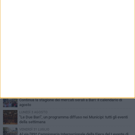
PIÙ LETTI QUESTA SETTIMANA
LUNEDÌ 3 AGOSTO
UEFA Euro 2032, formalizzata la disponibilità dello Stadio San
Nicola. Leccese: «Bari è pronta»
LUNEDÌ 3 AGOSTO
Continua la stagione dei mercati serali a Bari: il calendario di
agosto
LUNEDÌ 3 AGOSTO
"Le Due Bari", un programma diffuso nei Municipi: tutti gli eventi
della settimana
VENERDÌ 31 LUGLIO
Al via l'89ª Campionaria Internazionale della Fiera del Levante di