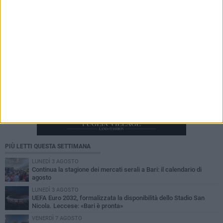
PIÙ LETTI QUESTA SETTIMANA
LUNEDÌ 3 AGOSTO
Continua la stagione dei mercati serali a Bari: il calendario di
agosto
LUNEDÌ 3 AGOSTO
UEFA Euro 2032, formalizzata la disponibilità dello Stadio San
Nicola. Leccese: «Bari è pronta»
VENERDÌ 7 AGOSTO