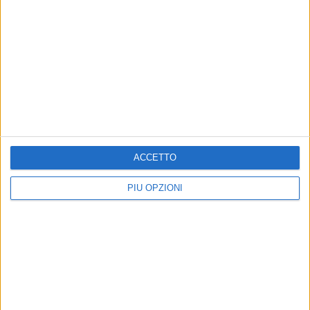
ACCETTO
PIÙ OPZIONI
Altri contenuti a tema