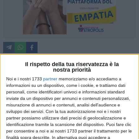
Il rispetto della tua riservatezza è la
nostra priorità
Riparare una valvola mitrale gravemente insufficiente e, nello
Noi e i nostri 1733
partner
memorizziamo e/o accediamo a
stesso intervento, ridurre il rischio di ictus legato alla
informazioni su un dispositivo, come i cookie, e trattiamo dati
fibrillazione atriale. È il risultato ottenuto grazie a un
personali, come identificatori univoci e informazioni standard
intervento ad alta complessità eseguito nella UOC di
inviate da un dispositivo per annunci e contenuti personalizzati,
Cardiologia dell'Ospedale Di Venere su un uomo di 86 anni,
misurazione di annunci e contenuti, analisi dell'audience e
affetto da cardiopatia ischemica e numerose comorbidità,
sviluppo dei servizi.
Con la tua autorizzazione noi e i nostri
con una procedura combinata interamente eseguita per via
partner possiamo utilizzare dati precisi di geolocalizzazione e
percutanea.
identificazione tramite la scansione del dispositivo. Puoi fare clic
per consentire a noi e ai nostri 1733 partner il trattamento per le
finalità sopra descritte. In alternativa puoi accedere a