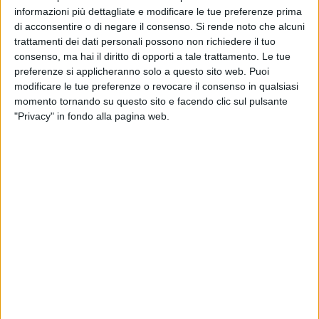
L'uomo, per età e condizioni cliniche, non era candidabile né
informazioni più dettagliate e modificare le tue preferenze prima
alla terapia anticoagulante né a un intervento
di acconsentire o di negare il consenso.
Si rende noto che alcuni
cardiochirurgico tradizionale. In un'unica seduta mini-
trattamenti dei dati personali possono non richiedere il tuo
invasiva, i cardiologi e gli emodinamisti sono riusciti prima a
consenso, ma hai il diritto di opporti a tale trattamento. Le tue
correggere l'insufficienza mitralica severa mediante
preferenze si applicheranno solo a questo sito web. Puoi
l'impianto di una clip sui lembi valvolari e successivamente
modificare le tue preferenze o revocare il consenso in qualsiasi
momento tornando su questo sito e facendo clic sul pulsante
a chiudere l'auricola sinistra con un dispositivo di
"Privacy" in fondo alla pagina web.
occlusione, prevenendo così la formazione di trombi e il
conseguente rischio di ictus.
Per i pazienti più anziani e fragili, questo approccio offre
vantaggi importanti: consente di evitare la chirurgia
tradizionale, riduce i rischi operatori e i tempi di degenza e
favorisce un recupero più rapido. La correzione
dell'insufficienza mitralica può inoltre alleviare sintomi come
affanno e stanchezza, migliorando in modo significativo la
qualità della vita.
La procedura, eseguita in anestesia generale nella sala di
Emodinamica, è stata effettuata dal dottor Francesco