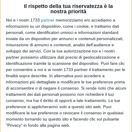
arresti e se l'Amtab è stata infiltrata dalla malavita. Ci ha
Il rispetto della tua riservatezza è la
fatto male sentirci accusare. Voglio dire a Decaro che mi ha
nostra priorità
fatto male che il mio nome fosse assommato ai clan, io non
Noi e i nostri 1733
partner
memorizziamo e/o accediamo a
devo far paura. Vedo molto nervosismo che non dovrebbe
informazioni su un dispositivo, come i cookie, e trattiamo dati
albergare in chi ha la coscienza a posto e non dovrebbe
personali, come identificatori univoci e informazioni standard
inviate da un dispositivo per annunci e contenuti personalizzati,
temere nulla».
misurazione di annunci e contenuti, analisi dell'audience e
sviluppo dei servizi.
Con la tua autorizzazione noi e i nostri
«Fossi stato il sindaco - aggiunge - avrei voluto non 3 ma 30-
partner possiamo utilizzare dati precisi di geolocalizzazione e
300 commissari per dimostrare la mia buona fede e che non
identificazione tramite la scansione del dispositivo. Puoi fare clic
c'entro nulla. Non abbiamo chiesto lo scioglimento del
per consentire a noi e ai nostri 1733 partner il trattamento per le
Comune al ministro, lo ribadisco ma una maggiore presenza
finalità sopra descritte. In alternativa puoi accedere a
dello Stato, delle forze dell'ordine. E trovo grave non sia stato
informazioni più dettagliate e modificare le tue preferenze prima
di acconsentire o di negare il consenso.
Si rende noto che alcuni
firmato un atto per discutere della vicenda in Consiglio
trattamenti dei dati personali possono non richiedere il tuo
Comunale. Vorremmo risposte da parte del sindaco e non
consenso, ma hai il diritto di opporti a tale trattamento. Le tue
comizi. Non serve il folklore, sono necessari ragionamenti».
preferenze si applicheranno solo a questo sito web. Puoi
modificare le tue preferenze o revocare il consenso in qualsiasi
Gemmato ha voluto anche essere chiaro sul motivo della
momento tornando su questo sito e facendo clic sul pulsante
conferenza stampa, ovvero la volontà di rivolgere dieci
"Privacy" in fondo alla pagina web.
domande al sindaco Decaro, sperando in una risposta, dato