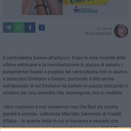
3
A cura di
ELGA MONTANI
Il centrodestra barese all'attacco. Dopo le note vicende delle
ultime settimane e la manifestazione in piazza di sabato, i
parlamentari baresi e pugliesi del centrodestra non ci stanno
e attaccano Emiliano e Decaro, puntando il dito anche
sull'episodio di cui Emiliano ha parlato in piazza criticando il
sindaco per una smentita che, sostengono, non è credibile.
«Non vogliamo e non vorremmo mai che Bari sia sciolta
perché è un'onta - sottolinea Marcello Gemmato di Fratelli
d'Italia -. In questa bolla in cui ci troviamo è assurdo che
finiamo per essere noi i responsabili se ci sono stati 130