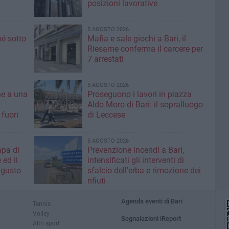
posizioni lavorative
5 AGOSTO 2026
é sotto
Mafia e sale giochi a Bari, il
Riesame conferma il carcere per
7 arrestati
5 AGOSTO 2026
ne a una
Proseguono i lavori in piazza
Aldo Moro di Bari: il sopralluogo
 fuori
di Leccese
5 AGOSTO 2026
apa di
Prevenzione incendi a Bari,
 ed il
intensificati gli interventi di
ugusto
sfalcio dell'erba e rimozione dei
rifiuti
Agenda eventi di Bari
Tennis
Volley
Segnalazioni iReport
Altri sport