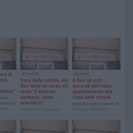
ure di
ATTUALITÀ
RELIGIONI
orso
Casa delle culture, Asl
A Bari gli stati
Bari tiene un corso sul
generali dell'Islam,
miliare”
tema “Il sistema
appuntamento alla
sanitario, come
Casa delle culture
ativo
orientarsi?”
eorica di
Martedì 4 luglio si parlerà di
sione
strategie valorizzare la
Incontro per favorire un
presenza dei musulmani in
momento di informazione e
Puglia
approfondimento
sull’accesso ai servizi
sanitari del territorio