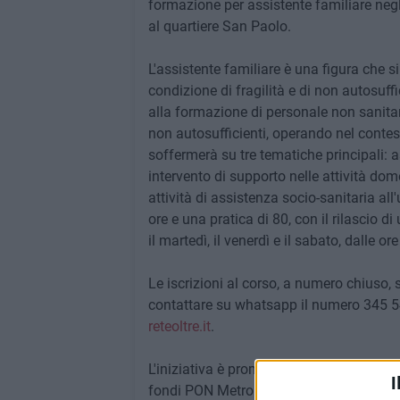
formazione per assistente familiare negli
al quartiere San Paolo.
L'assistente familiare è una figura che s
condizione di fragilità e di non autosuf
alla formazione di personale non sanitar
non autosufficienti, operando nel contest
soffermerà su tre tematiche principali: a
intervento di supporto nelle attività dom
attività di assistenza socio-sanitaria al
ore e una pratica di 80, con il rilascio d
il martedì, il venerdì e il sabato, dalle ore
Le iscrizioni al corso, a numero chiuso, 
contattare su whatsapp il numero 345 5
reteoltre.it
.
L'iniziativa è promossa dal Centro polif
I
fondi PON Metro 2014-20 dall'assessora