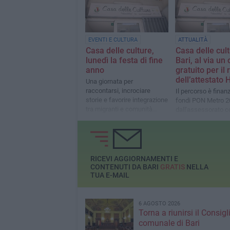
EVENTI E CULTURA
ATTUALITÀ
Casa delle culture,
Casa delle cult
lunedì la festa di fine
Bari, al via un
anno
gratuito per il 
dell’attestato
Una giornata per
raccontarsi, incrociare
Il percorso è finan
storie e favorire integrazione
fondi PON Metro 
tra migranti e comunità
dall'assessorato 
locale
al Welfare
RICEVI AGGIORNAMENTI E
CONTENUTI DA BARI
GRATIS
NELLA
TUA E-MAIL
6 AGOSTO 2026
Torna a riunirsi il Consigl
comunale di Bari