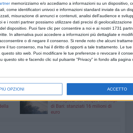
artner
memorizziamo e/o accediamo a informazioni su un dispositivo, c
an Giovanni di Dio.
ali, come identificatori univoci e informazioni standard inviate da un di
zzati, misurazione di annunci e contenuti, analisi dell'audience e svilupp
glienza residenziale temporanea per 25 persone adulte: a
i e i nostri partner possiamo utilizzare dati precisi di geolocalizzazione 
egrazione socio-culturale e sanitaria e lo Sportello legale e
del dispositivo. Puoi fare clic per consentire a noi e ai nostri 1731 partn
ppresenta un presidio per accogliere, orientare, integrare,
critte. In alternativa puoi accedere a informazioni più dettagliate e modif
arietà, alla reciprocità. Un luogo in cui cittadini italiani e
acconsentire o di negare il consenso.
Si rende noto che alcuni trattamen
rarsi e condividere insieme esperienze significative e
e il tuo consenso, ma hai il diritto di opporti a tale trattamento. Le tue
 questo sito web. Puoi modificare le tue preferenze o revocare il conse
 solidali, inclusivi attraverso laboratori, iniziative,
questo sito e facendo clic sul pulsante "Privacy" in fondo alla pagina
PIÙ OPZIONI
ACCETTO
6 AGOSTO 2026
,
Manutenzione strade e
marciapiedi nei cinque municipi
della
di Bari: stanziati 16 milioni di
euro