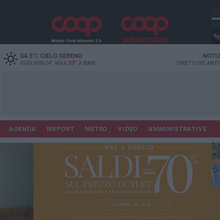
PI
Lec
34.5
°C
CIELO SERENO
NOTI
33°
OGGI MIN
24°
MAX
A
BARI
DIRETTORE
ANTO
AGENDA
IREPORT
METEO
VIDEO
AMMINISTRATIVE
Gi
Bar
ri