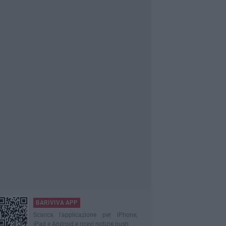
BARIVIVA APP
Scarica l'applicazione per iPhone,
iPad e Android e ricevi notizie push