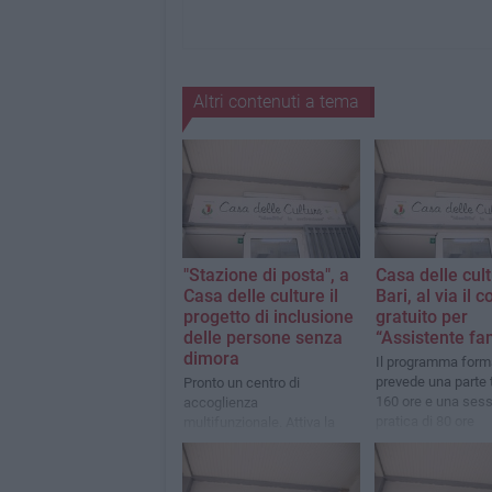
Altri contenuti a tema
"Stazione di posta", a
Casa delle cult
Casa delle culture il
Bari, al via il c
progetto di inclusione
gratuito per
delle persone senza
“Assistente fa
dimora
Il programma form
prevede una parte t
Pronto un centro di
160 ore e una ses
accoglienza
pratica di 80 ore
multifunzionale. Attiva la
call per dar vita a una banca
del tempo