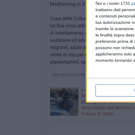
Noi e i nostri 1731
p
Medtraining in ATI con la cooperativa S
trattiamo dati person
e contenuti personali
Casa delle Culture offre servizi di acco
tua autorizzazione no
tal fine sono attivi lo Sportello per l'int
tramite la scansione 
di orientamento al lavoro. La struttura ra
le finalità sopra des
sostenere ed educare al dialogo, alla solid
preferenze prima di 
migranti, adulti e minori, possono incont
possono non richieder
applicheranno solo a
storie di vita per costruire ponti culturali,
momento tornando su 
presentazioni, spettacoli e mostre.
CASA DELLE CULTURE
6 AGOSTO 2026
Movida e sicurezza a Bari
proseguono i controlli
straordinari del territorio 
Polizia di Stato