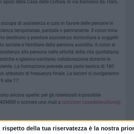
 spazi della Casa delle Culture, in via Barisano da Trani,
i occupa di assistenza e cura in favore delle persone in
ficienza temporanea, parziale o permanente. Il corso mira
io destinato a prestare assistenza domiciliare a soggetti
o sociale e familiare della persona assistita. Il corso si
ssistenza alla persona nelle attività della vita quotidiana;
estiche e igienico-sanitarie; collaborazione durante le
l'utente. La formazione prevede una parte teorica di 160
i un attestato di frequenza finale. Le lezioni si svolgeranno
 9 alle 17.
sono ancora aperte: per gli interessati è possibile
409800 o scrivere una mail a
iscrizioni.casadelleculture@
unzionale comunale Casa delle Culture, finanziato con
l rispetto della tua riservatezza è la nostra prior
to comunale al Welfare del Comune di Bari e gestito da