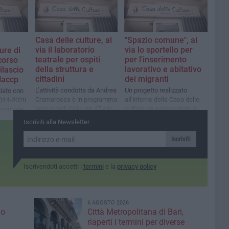
Casa delle culture, al
"Spazio comune", al
via il laboratorio
via lo sportello per
ure di
teatrale per ospiti
per l'inserimento
 corso
della struttura e
lavorativo e abitativo
rilascio
cittadini
dei migranti
 Haccp
L’attività condotta da Andrea
Un progetto realizzato
ziato con
Cramarossa è in programma
all'interno della Casa delle
2014-2020
ogni lunedì dalle ore 17 alle
culture da assessorato al
comunale
ore 19
Welfare e Unhcr
Iscriviti alla Newsletter
Iscriviti
Iscrivendoti accetti i
termini
e la
privacy policy
6 AGOSTO 2026
io
Città Metropolitana di Bari,
riaperti i termini per diverse