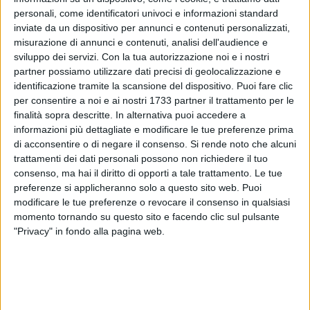
centro città. Da ieri mattina le operazioni stanno
personali, come identificatori univoci e informazioni standard
interessando anche
via Magna Grecia
(linea Rossa).
inviate da un dispositivo per annunci e contenuti personalizzati,
misurazione di annunci e contenuti, analisi dell'audience e
Le pensiline di fermata, oltre alla funzione primaria di riparo
sviluppo dei servizi.
Con la tua autorizzazione noi e i nostri
dei passeggeri in attesa, costituiscono l'elemento fisico
partner possiamo utilizzare dati precisi di geolocalizzazione e
identificazione tramite la scansione del dispositivo. Puoi fare clic
essenziale caratterizzante il sistema BRT e rivestono un
per consentire a noi e ai nostri 1733 partner il trattamento per le
ruolo centrale nella nuova infrastruttura.
Nello complesso,
finalità sopra descritte. In alternativa puoi accedere a
saranno
83 le pensiline al servizio del BRT, 72 con copertura
informazioni più dettagliate e modificare le tue preferenze prima
superiore e 11 costituite da seduta tecnologica
di acconsentire o di negare il consenso.
Si rende noto che alcuni
informatizzata, dotate di
videosorveglianza, impianto di
trattamenti dei dati personali possono non richiedere il tuo
diffusione sonora, access point wi-fi, display per
consenso, ma hai il diritto di opporti a tale trattamento. Le tue
l'informazione al pubblico integrati all'interno dei totem di
preferenze si applicheranno solo a questo sito web. Puoi
modificare le tue preferenze o revocare il consenso in qualsiasi
fermata, con la trasmissione di dati relativi al trasporto
momento tornando su questo sito e facendo clic sul pulsante
pubblico in generale e alla linea Bus Rapid Transit in
"Privacy" in fondo alla pagina web.
particolare.
Il tracciato della linea Verde
(72 incroci e 35 fermate)
La linea Verde
svolge il ruolo di connettore trasversale, che,
muovendosi prevalentemente lungo la seconda mediana