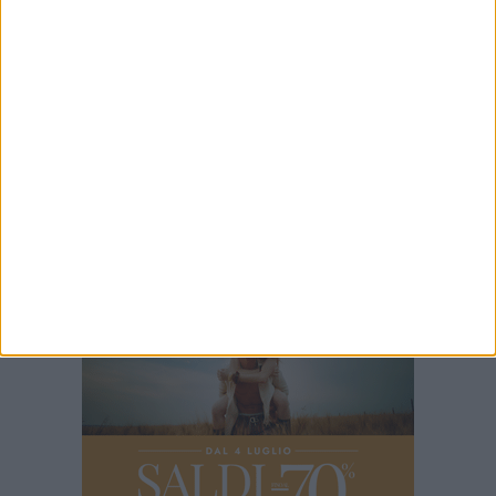
Visita del Console Generale degli Stati Uniti
d’America a Napoli: l'incontro con il prefetto di
Bari
7 AGOSTO 2026
Serie C, scossone nel girone C: il Catania verso
la penalizzazione
7 AGOSTO 2026
Mercato Bari, Verreth all'addio